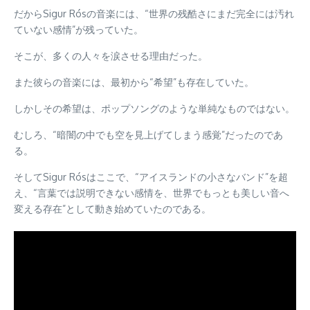
だからSigur Rósの音楽には、“世界の残酷さにまだ完全には汚れ
ていない感情”が残っていた。
そこが、多くの人々を涙させる理由だった。
また彼らの音楽には、最初から“希望”も存在していた。
しかしその希望は、ポップソングのような単純なものではない。
むしろ、“暗闇の中でも空を見上げてしまう感覚”だったのであ
る。
そしてSigur Rósはここで、“アイスランドの小さなバンド”を超
え、“言葉では説明できない感情を、世界でもっとも美しい音へ
変える存在”として動き始めていたのである。