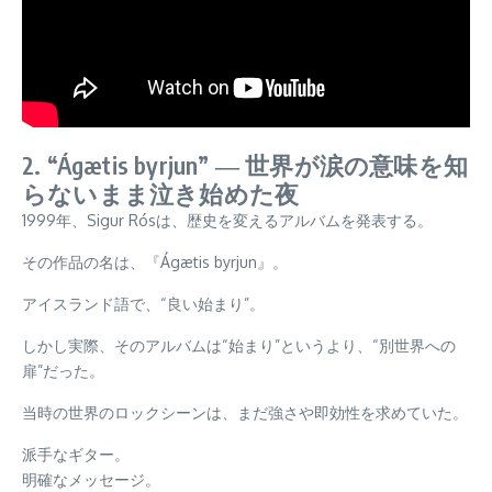
2. “Ágætis byrjun” ― 世界が涙の意味を知
らないまま泣き始めた夜
1999年、Sigur Rósは、歴史を変えるアルバムを発表する。
その作品の名は、『Ágætis byrjun』。
アイスランド語で、“良い始まり”。
しかし実際、そのアルバムは“始まり”というより、“別世界への
扉”だった。
当時の世界のロックシーンは、まだ強さや即効性を求めていた。
派手なギター。
明確なメッセージ。