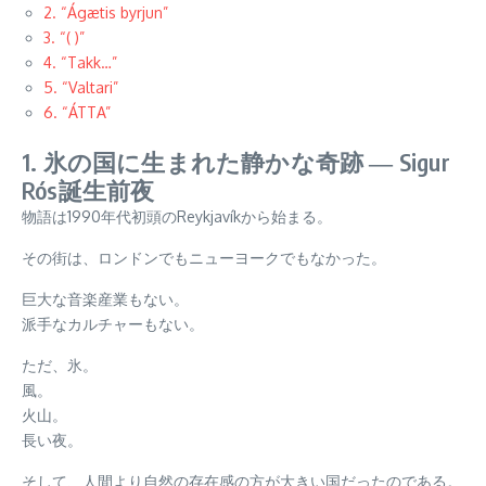
2. “Ágætis byrjun”
3. “( )”
4. “Takk…”
5. “Valtari”
6. “ÁTTA”
1. 氷の国に生まれた静かな奇跡 ― Sigur
Rós誕生前夜
物語は1990年代初頭のReykjavíkから始まる。
その街は、ロンドンでもニューヨークでもなかった。
巨大な音楽産業もない。
派手なカルチャーもない。
ただ、氷。
風。
火山。
長い夜。
そして、人間より自然の存在感の方が大きい国だったのである。