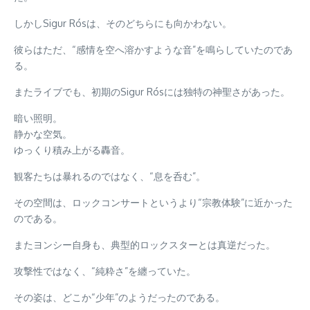
しかしSigur Rósは、そのどちらにも向かわない。
彼らはただ、“感情を空へ溶かすような音”を鳴らしていたのであ
る。
またライブでも、初期のSigur Rósには独特の神聖さがあった。
暗い照明。
静かな空気。
ゆっくり積み上がる轟音。
観客たちは暴れるのではなく、“息を呑む”。
その空間は、ロックコンサートというより“宗教体験”に近かった
のである。
またヨンシー自身も、典型的ロックスターとは真逆だった。
攻撃性ではなく、“純粋さ”を纏っていた。
その姿は、どこか“少年”のようだったのである。