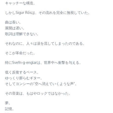
キャッチーな構造。
しかしSigur Rósは、その流れを完全に無視していた。
曲は長い。
展開は遅い。
歌詞は理解できない。
それなのに、人々は涙を流してしまったのである。
そこが革命だった。
特にSvefn-g-englarは、世界中へ衝撃を与える。
低く反復するベース。
ゆっくり膨らむギター。
そしてヨンシーの“空へ消えていくような声”。
その音楽は、もはやロックではなかった。
夢。
記憶。