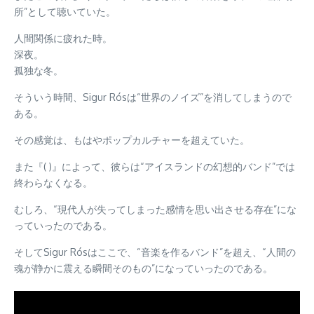
所”として聴いていた。
人間関係に疲れた時。
深夜。
孤独な冬。
そういう時間、Sigur Rósは“世界のノイズ”を消してしまうので
ある。
その感覚は、もはやポップカルチャーを超えていた。
また『( )』によって、彼らは“アイスランドの幻想的バンド”では
終わらなくなる。
むしろ、“現代人が失ってしまった感情を思い出させる存在”にな
っていったのである。
そしてSigur Rósはここで、“音楽を作るバンド”を超え、“人間の
魂が静かに震える瞬間そのもの”になっていったのである。