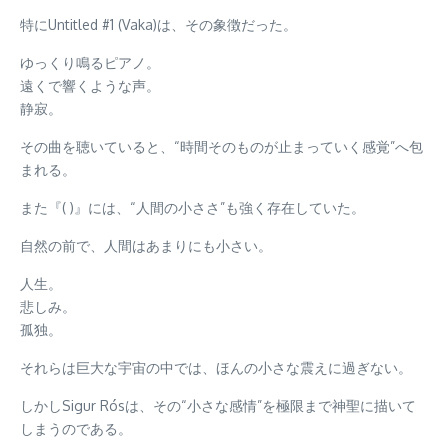
特にUntitled #1 (Vaka)は、その象徴だった。
ゆっくり鳴るピアノ。
遠くで響くような声。
静寂。
その曲を聴いていると、“時間そのものが止まっていく感覚”へ包
まれる。
また『( )』には、“人間の小ささ”も強く存在していた。
自然の前で、人間はあまりにも小さい。
人生。
悲しみ。
孤独。
それらは巨大な宇宙の中では、ほんの小さな震えに過ぎない。
しかしSigur Rósは、その“小さな感情”を極限まで神聖に描いて
しまうのである。