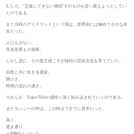
むしろ、“言葉にできない感情”そのものを音へ変えようとしてい
たのである。
また当時のアイスランドという国は、世界的には極めて小さな存
在だった。
人口も少ない。
音楽産業も小規模。
しかし逆に、その孤立感こそが独特の芸術文化を育てていた。
自然と共に生きる感覚。
静けさ。
時間の流れの遅さ。
それらが、Sigur Rósの感性へ深く刻み込まれていくのである。
またヨンシーの声は、この時点ですでに異常だった。
高く。
透き通り。
人間離れしている。