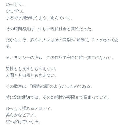
ゆっくり。
少しずつ。
まるで氷河が動くように進んでいく。
その時間感覚は、忙しい現代社会と真逆だった。
だからこそ、多くの人々はその音楽へ“避難”していったのであ
る。
またヨンシーの声も、この作品で完全に唯一無二になった。
男性とも女性とも言えない。
人間とも自然とも言えない。
その歌声は、“感情の霧”のようだったのである。
特にStarálfurでは、その幻想性が極限まで高まっていた。
ゆっくり揺れるメロディ。
柔らかなピアノ。
空へ溶けていく声。