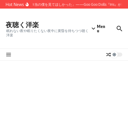
コンテンツへスキップ
Hot News
「君にだけは、本当の僕を見てほしかった」——Goo Goo Dolls『Iris』が永
夜聴く洋楽
Men
u
眠れない夜や眠りたくない夜中に黄昏を待ちつつ聴く
洋楽