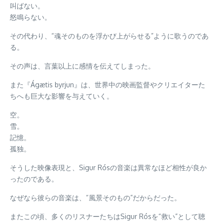
叫ばない。
怒鳴らない。
その代わり、“魂そのものを浮かび上がらせる”ように歌うのであ
る。
その声は、言葉以上に感情を伝えてしまった。
また『Ágætis byrjun』は、世界中の映画監督やクリエイターた
ちへも巨大な影響を与えていく。
空。
雪。
記憶。
孤独。
そうした映像表現と、Sigur Rósの音楽は異常なほど相性が良か
ったのである。
なぜなら彼らの音楽は、“風景そのもの”だからだった。
またこの頃、多くのリスナーたちはSigur Rósを“救い”として聴