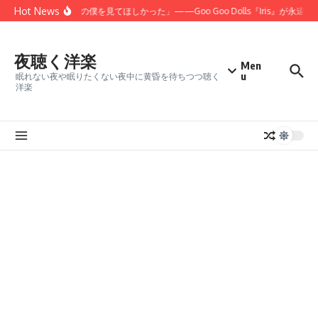
コンテンツへスキップ
Hot News
「君にだけは、本当の僕を見てほしかった」——Goo Goo Dolls『Iris』が永遠
夜聴く洋楽
Men
u
眠れない夜や眠りたくない夜中に黄昏を待ちつつ聴く
洋楽