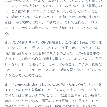
以上のものだったのである。愛されたい、信じたい、でも傷つい
てしまう。その感情が、あまりにもリアルだった。また重要なの
は、この曲が“ドラマチックに泣き叫ばないこと”だった。むし
ろ、静かだったのである。だからこそ痛かった。本当に深い悲し
みは、時に大声ではなく、“小さな震え”として現れる。ドロレ
ス・オリオーダンの歌声には、その感覚が存在していたのであ
る。
また彼女特有のヨーデル的な歌唱法も、この頃には完全に唯一無
二になっていた。優しい。しかしどこか不安定。その声は、“感
情が崩れ落ちそうになる瞬間”そのものだった。だから世界中の
人々は、その歌声へ自分の孤独を重ねてしまったのである。完璧
じゃない。むしろ壊れそう。しかしだからこそ、その声は真実だ
った。ドロレス・オリオーダンは、“感情を隠さないこと”そのも
のを歌っていたのである。
また『Everybody Else Is Doing It, So Why Can’t We?』というタ
イトルそのものも象徴的だった。“みんな出来てるのに、どうし
て私たちは出来ないの？”そこには、“普通に生きられない感覚”が
存在していたのである。周囲の人々は平気そうに見える。しかし
自分だけが苦しい。その感覚は、1990年代の若者たちだけでは