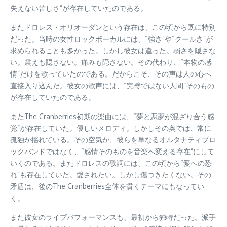
失えない苦しさ”が存在していたのである。
またドロレス・オリオーダンという存在は、この頃から既に特別
だった。当時の女性ロックボーカルには、“強さ”や“クールさ”が
求められることも多かった。しかし彼女は違った。弱さを隠さな
い。震えも隠さない。痛みも隠さない。その代わり、“本物の感
情”だけを歌っていたのである。だからこそ、その声は人の心へ
直接入り込んだ。彼女の歌声には、“完璧ではない人間”そのもの
が存在していたのである。
またThe Cranberries初期の楽曲には、“夢と悪夢が混ざり合う感
覚”が存在していた。優しいメロディ。しかしその奥では、常に
孤独が揺れている。その空気が、彼らを単なるオルタナティブロ
ックバンドではなく、“感情そのものを音楽へ変える存在”にして
いくのである。またドロレスの歌詞には、この頃から“愛への恐
れ”も存在していた。愛されたい。しかし傷つきたくない。その
矛盾は、後のThe Cranberries全体を貫くテーマにもなってい
く。
また彼女のライブパフォーマンスも、最初から独特だった。派手