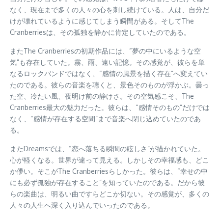
なく、現在まで多くの人々の心を刺し続けている。人は、自分だ
けが壊れているように感じてしまう瞬間がある。そしてThe
Cranberriesは、その孤独を静かに肯定していたのである。
またThe Cranberriesの初期作品には、“夢の中にいるような空
気”も存在していた。霧、雨、遠い記憶。その感覚が、彼らを単
なるロックバンドではなく、“感情の風景を描く存在”へ変えてい
たのである。彼らの音楽を聴くと、景色そのものが浮かぶ。曇っ
た空、冷たい風、夜明け前の静けさ。その空気感こそ、The
Cranberries最大の魅力だった。彼らは、“感情そのもの”だけでは
なく、“感情が存在する空間”まで音楽へ閉じ込めていたのであ
る。
またDreamsでは、“恋へ落ちる瞬間の眩しさ”が描かれていた。
心が軽くなる。世界が違って見える。しかしその幸福感も、どこ
か儚い。そこがThe Cranberriesらしかった。彼らは、“幸せの中
にも必ず孤独が存在すること”を知っていたのである。だから彼
らの楽曲は、明るい曲ですらどこか切ない。その感覚が、多くの
人々の人生へ深く入り込んでいったのである。