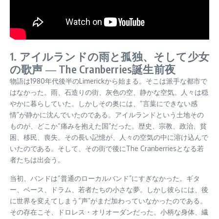
1. アイルランドの雨と孤独、そして少女
の歌声 ― The Cranberries誕生前夜
物語は1980年代後半のLimerickから始まる。そこは派手な都市で
はなかった。雨、石造りの街、灰色の空、静かな空気。人々は穏
やかに暮らしていた。しかしその奥には、“言葉にできない感
情”が静かに沈んでいたのである。アイルランドという土地その
ものが、どこか“痛みを抱えた国”だった。歴史、宗教、政治、貧
困、移民、喪失。その長い記憶が、人々の空気の中に溶け込んで
いたのである。そして、その街で後にThe Cranberriesとなる若
者たちは出会う。
当初、バンドは“普通のローカルバンド”にすぎなかった。ギタ
ー、ベース、ドラム、若者たちの小さな夢。しかし彼らには、後
に世界を変えてしまう“声”がまだ加わっていなかったのである。
その存在こそ、ドロレス・オリオーダンだった。小柄な身体、繊