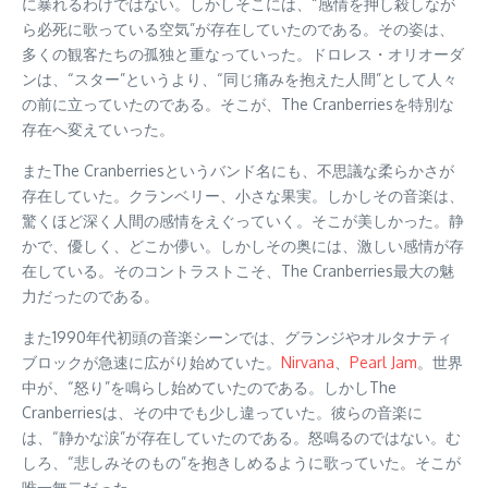
に暴れるわけではない。しかしそこには、“感情を押し殺しなが
ら必死に歌っている空気”が存在していたのである。その姿は、
多くの観客たちの孤独と重なっていった。ドロレス・オリオーダ
ンは、“スター”というより、“同じ痛みを抱えた人間”として人々
の前に立っていたのである。そこが、The Cranberriesを特別な
存在へ変えていった。
またThe Cranberriesというバンド名にも、不思議な柔らかさが
存在していた。クランベリー、小さな果実。しかしその音楽は、
驚くほど深く人間の感情をえぐっていく。そこが美しかった。静
かで、優しく、どこか儚い。しかしその奥には、激しい感情が存
在している。そのコントラストこそ、The Cranberries最大の魅
力だったのである。
また1990年代初頭の音楽シーンでは、グランジやオルタナティ
ブロックが急速に広がり始めていた。
Nirvana
、
Pearl Jam
。世界
中が、“怒り”を鳴らし始めていたのである。しかしThe
Cranberriesは、その中でも少し違っていた。彼らの音楽に
は、“静かな涙”が存在していたのである。怒鳴るのではない。む
しろ、“悲しみそのもの”を抱きしめるように歌っていた。そこが
唯一無二だった。