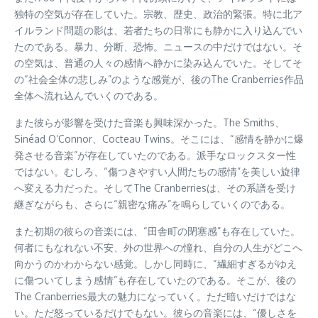
独特の空気が存在していた。宗教、歴史、政治的緊張。特に北ア
イルランド問題の影は、若者たちの日常にも静かに入り込んでい
たのである。暴力、分断、恐怖。ニュースの中だけではない。そ
の空気は、普通の人々の感情へ静かに染み込んでいた。そしてそ
の“社会全体の悲しみ”のような感覚が、後のThe Cranberries作品
全体へ流れ込んでいくのである。
また彼らが影響を受けた音楽も興味深かった。The Smiths、
Sinéad O’Connor、Cocteau Twins。そこには、“感情を静かに爆
発させる音楽”が存在していたのである。派手なロックスター性
ではない。むしろ、“傷つきやすい人間たちの感情”を美しい旋律
へ変える力だった。そしてThe Cranberriesは、その系譜を受け
継ぎながらも、さらに“親密な痛み”を鳴らしていくのである。
また初期の彼らの音楽には、“田舎町の閉塞感”も存在していた。
何者にもなれない不安、外の世界への憧れ、自分の人生がどこへ
向かうのかわからない感覚。しかし同時に、“繊細すぎるがゆえ
に傷ついてしまう感情”も存在していたのである。そこが、後の
The Cranberries最大の魅力になっていく。ただ暗いだけではな
い。ただ怒っているだけでもない。彼らの音楽には、“優しさを