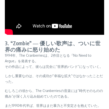
3. “Zombie” ― 優しい歌声は、ついに世
界の痛みに怒り始めた
1994年、The Cranberriesは、2作目となる『No Need to
Argue』を発表する。
その作品によって、彼らは完全に“世界的バンド”になっていく。
しかし重要なのは、その成功が“幸福な拡大”ではなかったことだ
った。
むしろこの頃から、The Cranberriesの音楽には“時代そのものの
痛み”が深く入り込み始めていたのである。
また1990年代半ば、世界はまだ暴力と不安定さを抱えていた。