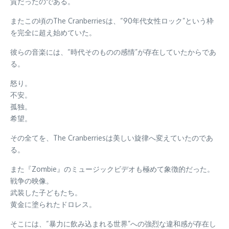
質だったのである。
またこの頃のThe Cranberriesは、“90年代女性ロック”という枠
を完全に超え始めていた。
彼らの音楽には、“時代そのものの感情”が存在していたからであ
る。
怒り。
不安。
孤独。
希望。
その全てを、The Cranberriesは美しい旋律へ変えていたのであ
る。
また『Zombie』のミュージックビデオも極めて象徴的だった。
戦争の映像。
武装した子どもたち。
黄金に塗られたドロレス。
そこには、“暴力に飲み込まれる世界”への強烈な違和感が存在し