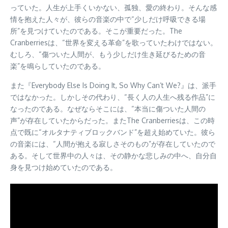
っていた。人生が上手くいかない、孤独、愛の終わり。そんな感
情を抱えた人々が、彼らの音楽の中で“少しだけ呼吸できる場
所”を見つけていたのである。そこが重要だった。The
Cranberriesは、“世界を変える革命”を歌っていたわけではない。
むしろ、“傷ついた人間が、もう少しだけ生き延びるための音
楽”を鳴らしていたのである。
また『Everybody Else Is Doing It, So Why Can’t We?』は、派手
ではなかった。しかしその代わり、“長く人の人生へ残る作品”に
なったのである。なぜならそこには、“本当に傷ついた人間の
声”が存在していたからだった。またThe Cranberriesは、この時
点で既に“オルタナティブロックバンド”を超え始めていた。彼ら
の音楽には、“人間が抱える寂しさそのもの”が存在していたので
ある。そして世界中の人々は、その静かな悲しみの中へ、自分自
身を見つけ始めていたのである。