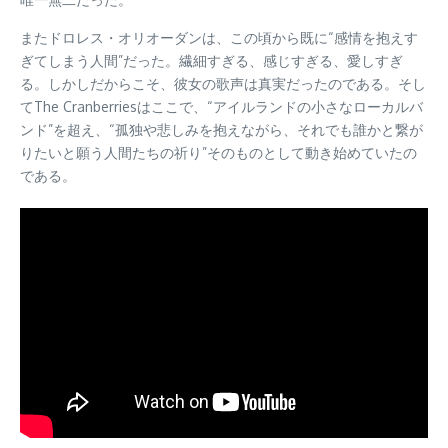
またドロレス・オリオーダンは、この頃から既に“感情を抱えす
ぎてしまう人間”だった。繊細すぎる、感じすぎる、愛しすぎ
る。しかしだからこそ、彼女の歌声は真実だったのである。そし
てThe Cranberriesはここで、“アイルランドの小さなローカルバ
ンド”を超え、“孤独や悲しみを抱えながら、それでも誰かと繋が
りたいと願う人間たちの祈り”そのものとして動き始めていたの
である。