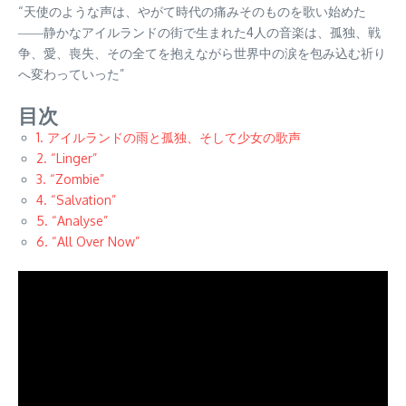
“天使のような声は、やがて時代の痛みそのものを歌い始めた
――静かなアイルランドの街で生まれた4人の音楽は、孤独、戦
争、愛、喪失、その全てを抱えながら世界中の涙を包み込む祈り
へ変わっていった”
目次
1. アイルランドの雨と孤独、そして少女の歌声
2. “Linger”
3. “Zombie”
4. “Salvation”
5. “Analyse”
6. “All Over Now”