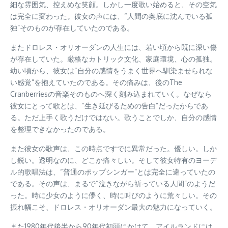
細な雰囲気、控えめな笑顔。しかし一度歌い始めると、その空気
は完全に変わった。彼女の声には、“人間の奥底に沈んでいる孤
独”そのものが存在していたのである。
またドロレス・オリオーダンの人生には、若い頃から既に深い傷
が存在していた。厳格なカトリック文化、家庭環境、心の孤独。
幼い頃から、彼女は“自分の感情をうまく世界へ馴染ませられな
い感覚”を抱えていたのである。その痛みは、後のThe
Cranberriesの音楽そのものへ深く刻み込まれていく。なぜなら
彼女にとって歌とは、“生き延びるための告白”だったからであ
る。ただ上手く歌うだけではない。歌うことでしか、自分の感情
を整理できなかったのである。
また彼女の歌声は、この時点ですでに異常だった。優しい。しか
し鋭い。透明なのに、どこか痛々しい。そして彼女特有のヨーデ
ル的歌唱法は、“普通のポップシンガー”とは完全に違っていたの
である。その声は、まるで“泣きながら祈っている人間”のようだ
った。時に少女のように儚く、時に叫びのように荒々しい。その
振れ幅こそ、ドロレス・オリオーダン最大の魅力になっていく。
また1980年代後半から90年代初頭にかけて、アイルランドには