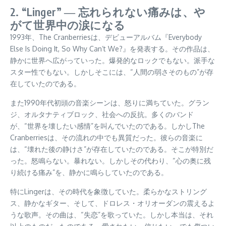
2. “Linger” ― 忘れられない痛みは、や
がて世界中の涙になる
1993年、The Cranberriesは、デビューアルバム『Everybody
Else Is Doing It, So Why Can’t We?』を発表する。その作品は、
静かに世界へ広がっていった。爆発的なロックでもない。派手な
スター性でもない。しかしそこには、“人間の弱さそのもの”が存
在していたのである。
また1990年代初頭の音楽シーンは、怒りに満ちていた。グラン
ジ、オルタナティブロック、社会への反抗。多くのバンド
が、“世界を壊したい感情”を叫んでいたのである。しかしThe
Cranberriesは、その流れの中でも異質だった。彼らの音楽に
は、“壊れた後の静けさ”が存在していたのである。そこが特別だ
った。怒鳴らない。暴れない。しかしその代わり、“心の奥に残
り続ける痛み”を、静かに鳴らしていたのである。
特にLingerは、その時代を象徴していた。柔らかなストリング
ス、静かなギター、そして、ドロレス・オリオーダンの震えるよ
うな歌声。その曲は、“失恋”を歌っていた。しかし本当は、それ