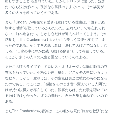
出しすぎること”を恐れていた。しかしドロレスは違った。泣き
たいなら泣けばいい。孤独なら孤独のままでいい。その姿勢が、
多くの人々を救っていくのである。
また『Linger』が現在でも愛され続けている理由は、“誰もが経
験する感情”を歌っているからだった。忘れたい。でも忘れられ
ない。前へ進きたい。しかし心だけが過去へ残ってしまう。その
感覚を、The Cranberriesはあまりにも美しく音楽へ変えてしま
ったのである。そしてその悲しみは、決して大げさではない。む
しろ、“日常の中に静かに残り続ける痛み”として存在している。
そこが、多くの人々の人生と重なっていくのである。
またこの頃のライブで、ドロレス・オリオーダンは既に独特の存
在感を放っていた。小柄な身体、裸足、どこか夢の中にいるよう
な動き。しかし一度歌えば、その空気は完全に彼女のものになっ
たのである。そこには、“感情をそのまま音へ変えている人間”だ
けが持つ説得力が存在していた。観客たちは、ただ歌を聴いてい
るわけではなかった。彼女の孤独へ、自分自身を重ねていたので
ある。
またThe Cranberriesの音楽は、この頃から既に“静かな救済”にな