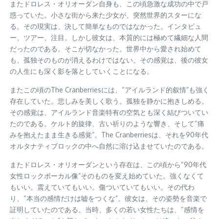
またドロレス・オリオーダン自身も、この頃急激な成功の中で戸
惑っていた。小さな街から来た少女が、突然世界的スターにな
る。その現実は、決して簡単なものではなかった。インタビュ
ー、ツアー、注目。しかし彼女は、本質的には極めて繊細な人間
だったのである。そこが切なかった。世界中から愛され始めて
も、孤独そのものが消えるわけではない。その感覚は、後の彼女
の人生にも深く影を落としていくことになる。
またこの頃のThe Cranberriesには、“アイルランド的叙情”も強く
存在していた。悲しみを美しく歌う。孤独を静かに抱きしめる。
その感覚は、アイルランド音楽特有の空気とも深く結びついてい
たのである。ケルト的旋律、古い祈りのような響き、そして“痛
みを抱えたまま生きる感覚”。The Cranberriesは、それを90年代
オルタナティブロックの中へ自然に溶け込ませていたのである。
またドロレス・オリオーダンという存在は、この頃から“90年代
女性ロックボーカル像”そのものを変え始めていた。強くなくて
もいい。震えていてもいい。傷ついていてもいい。その代わ
り、“本当の感情だけは嘘をつくな”。彼女は、その姿勢を音楽で
証明していたのである。当時、多くの若い女性たちは、“感情を