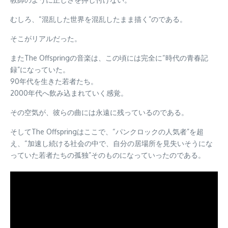
むしろ、“混乱した世界を混乱したまま描く”のである。
そこがリアルだった。
またThe Offspringの音楽は、この頃には完全に“時代の青春記
録”になっていた。
90年代を生きた若者たち。
2000年代へ飲み込まれていく感覚。
その空気が、彼らの曲には永遠に残っているのである。
そしてThe Offspringはここで、“パンクロックの人気者”を超
え、“加速し続ける社会の中で、自分の居場所を見失いそうにな
っていた若者たちの孤独”そのものになっていったのである。