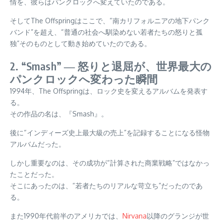
情を、彼らはパンクロックへ変えていたのである。
そしてThe Offspringはここで、“南カリフォルニアの地下パンク
バンド”を超え、“普通の社会へ馴染めない若者たちの怒りと孤
独”そのものとして動き始めていたのである。
2. “Smash” ― 怒りと退屈が、世界最大の
パンクロックへ変わった瞬間
1994年、The Offspringは、ロック史を変えるアルバムを発表す
る。
その作品の名は、『Smash』。
後に“インディーズ史上最大級の売上”を記録することになる怪物
アルバムだった。
しかし重要なのは、その成功が“計算された商業戦略”ではなかっ
たことだった。
そこにあったのは、“若者たちのリアルな苛立ち”だったのであ
る。
また1990年代前半のアメリカでは、
Nirvana
以降のグランジが世