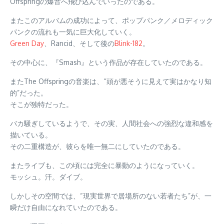
Offspringの爆音へ飛び込んでいったのである。
またこのアルバムの成功によって、ポップパンク／メロディック
パンクの流れも一気に巨大化していく。
Green Day
、Rancid、そして後の
Blink-182
。
その中心に、『Smash』という作品が存在していたのである。
またThe Offspringの音楽は、“頭が悪そうに見えて実はかなり知
的”だった。
そこが独特だった。
バカ騒ぎしているようで、その実、人間社会への強烈な違和感を
描いている。
その二重構造が、彼らを唯一無二にしていたのである。
またライブも、この頃には完全に暴動のようになっていく。
モッシュ。汗。ダイブ。
しかしその空間では、“現実世界で居場所のない若者たち”が、一
瞬だけ自由になれていたのである。