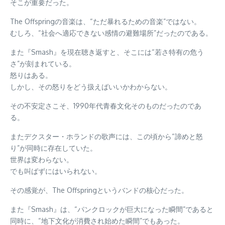
そこが重要だった。
The Offspringの音楽は、“ただ暴れるための音楽”ではない。
むしろ、“社会へ適応できない感情の避難場所”だったのである。
また『Smash』を現在聴き返すと、そこには“若さ特有の危う
さ”が刻まれている。
怒りはある。
しかし、その怒りをどう扱えばいいかわからない。
その不安定さこそ、1990年代青春文化そのものだったのであ
る。
またデクスター・ホランドの歌声には、この頃から“諦めと怒
り”が同時に存在していた。
世界は変わらない。
でも叫ばずにはいられない。
その感覚が、The Offspringというバンドの核心だった。
また『Smash』は、“パンクロックが巨大になった瞬間”であると
同時に、“地下文化が消費され始めた瞬間”でもあった。