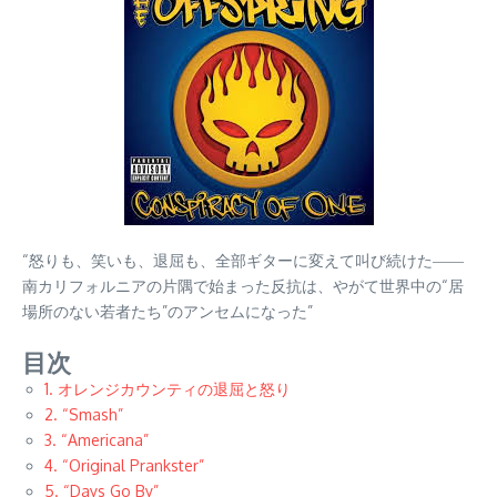
“怒りも、笑いも、退屈も、全部ギターに変えて叫び続けた――
南カリフォルニアの片隅で始まった反抗は、やがて世界中の“居
場所のない若者たち”のアンセムになった”
目次
1. オレンジカウンティの退屈と怒り
2. “Smash”
3. “Americana”
4. “Original Prankster”
5. “Days Go By”