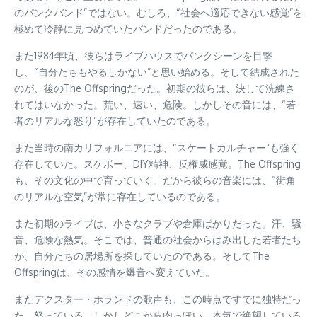
のパンクバンド”ではない。むしろ、“社会へ適応できない感覚”を
極めて冷静に見つめていたバンドだったのである。
また1984年頃、彼らはライブハウスでパンクシーンを目撃
し、“自分たちもやるしかない”と思い始める。そして結成された
のが、後のThe Offspringだった。初期の彼らは、決して洗練さ
れてはいなかった。荒い、速い、危険。しかしその音には、“若
者のリアルな怒り”が存在していたのである。
また当時の南カリフォルニアには、“スケートカルチャー”も強く
存在していた。スケボー、DIY精神、反権威感覚。The Offspring
も、その文化の中で育っていく。だから彼らの音楽には、“街角
のリアルな空気”が常に存在しているのである。
また初期のライブは、小さなクラブや倉庫ばかりだった。汗、騒
音、危険な熱気。そこでは、普通の社会からはみ出した若者たち
が、自分たちの居場所を探していたのである。そしてThe
Offspringは、その感情を爆音へ変えていた。
またデクスター・ホランドの歌声も、この時点ですでに独特だっ
た。怒っている。しかしどこか皮肉っぽい。本気で絶望している