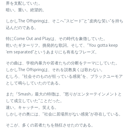
界を支配していた。
暗い。重い。絶望的。
しかしThe Offspringは、そこへ“スピード”と“皮肉な笑い”を持ち
込んだのである。
特にCome Out and Playは、その時代を象徴していた。
乾いたギターリフ。挑発的な歌詞。そして、“You gotta keep
’em separated”というあまりにも有名なフレーズ。
その曲は、学校内暴力や若者たちの分断をテーマにしていた。
しかしThe Offspringは、それを説教臭くは歌わない。
むしろ、“社会そのものが狂っている感覚”を、ブラックユーモア
として鳴らしていたのである。
また『Smash』最大の特徴は、“怒りがエンターテインメントと
して成立していた”ことだった。
速い。キャッチー。笑える。
しかしその奥には、“社会に居場所がない感覚”が存在している。
そこが、多くの若者たちを熱狂させたのである。