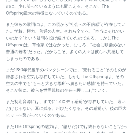
のに、少し笑っているようにも聞こえる。そこが、The
Offspring最大の特徴になっていくのである。
また彼らの歌詞には、この頃から“社会への不信感”が存在してい
た。学校、権力、普通の人生。それら全てへ、“本当にそれでい
いのか？”という疑問を投げ続けていたのである。しかしThe
Offspringは、革命家ではなかった。むしろ、“社会に馴染めない
普通の若者”だった。だからこそ、多くの人々は彼らへ共感して
しまったのである。
また1980年代後半のパンクシーンでは、“売れること”そのものが
嫌悪される空気も存在していた。しかしThe Offspringは、その
空気の中でも“もっと大きな場所へ届きたい感情”を持っていた。
そこが後に、彼らを世界規模の存在へ押し上げていく。
また初期音源には、すでに“メロディ感覚”が存在していた。速い
だけじゃない。耳に残る、叫びたくなる。その感覚が、後の巨大
ヒットへ繋がっていくのである。
またThe Offspringの魅力は、“怒りだけでは終わらないこと”だっ