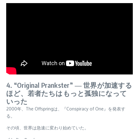
4. “Original Prankster” ― 世界が加速する
ほど、若者たちはもっと孤独になって
いった
2000年、The Offspringは、『Conspiracy of One』を発表す
る。
その頃、世界は急速に変わり始めていた。