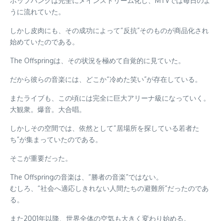
ポップパンクは完全にメインストリーム化し、MTVでは毎日のよ
うに流れていた。
しかし皮肉にも、その成功によって“反抗”そのものが商品化され
始めていたのである。
The Offspringは、その状況を極めて自覚的に見ていた。
だから彼らの音楽には、どこか“冷めた笑い”が存在している。
またライブも、この頃には完全に巨大アリーナ級になっていく。
大観衆。爆音。大合唱。
しかしその空間では、依然として“居場所を探している若者た
ち”が集まっていたのである。
そこが重要だった。
The Offspringの音楽は、“勝者の音楽”ではない。
むしろ、“社会へ適応しきれない人間たちの避難所”だったのであ
る。
また2001年以降、世界全体の空気も大きく変わり始める。