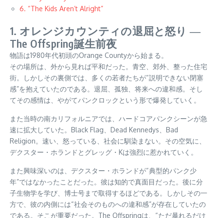
6. “The Kids Aren’t Alright”
1. オレンジカウンティの退屈と怒り ―
The Offspring誕生前夜
物語は1980年代初頭のOrange Countyから始まる。
その場所は、外から見れば平和だった。青空、郊外、整った住宅
街。しかしその裏側では、多くの若者たちが“説明できない閉塞
感”を抱えていたのである。退屈、孤独、将来への違和感。そし
てその感情は、やがてパンクロックという形で爆発していく。
また当時の南カリフォルニアでは、ハードコアパンクシーンが急
速に拡大していた。Black Flag、Dead Kennedys、Bad
Religion。速い、怒っている、社会に馴染まない。その空気に、
デクスター・ホランドとグレッグ・Kは強烈に惹かれていく。
また興味深いのは、デクスター・ホランドが“典型的パンク少
年”ではなかったことだった。彼は知的で真面目だった。後に分
子生物学を学び、博士号まで取得するほどである。しかしその一
方で、彼の内側には“社会そのものへの違和感”が存在していたの
である。そこが重要だった。The Offspringは、“ただ暴れるだけ