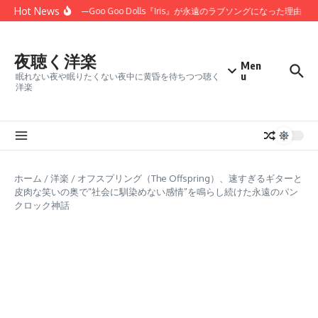
コンテンツへスキップ
Hot News
しかった」——Goo Goo Dolls『Iris』が永遠のラブソングになった理由
「
夜聴く洋楽
Men
u
眠れない夜や眠りたくない夜中に黄昏を待ちつつ聴く
洋楽
ホーム
/
洋楽
/
オフスプリング（The Offspring）、速すぎるギターと
皮肉な笑いの奥で“社会に馴染めない感情”を鳴らし続けた永遠のパン
クロック神話