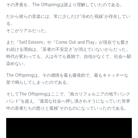
その矛盾を、The Offspringは誰より理解していたのである。
だから彼らの音楽には、常に少しだけ“冷めた視線”が存在してい
る。
そこがリアルだった。
また『Self Esteem』や『Come Out and Play』が現在でも愛さ
れ続ける理由は、“若者の不安定さ”が消えていないからだった。
時代が変わっても、人は今でも孤独で、自信がなくて、社会へ馴
染めない。
The Offspringは、その感情を最も爆発的で、最もキャッチーな
形で鳴らしてしまったのである。
そしてThe Offspringはここで、“南カリフォルニアの地下パンク
バンド”を超え、“退屈な社会へ押し潰されそうになっていた世界
中の若者たちの怒りと孤独”そのものになっていったのである。