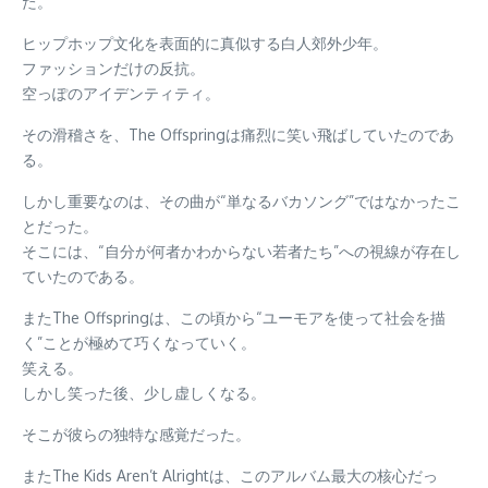
た。
ヒップホップ文化を表面的に真似する白人郊外少年。
ファッションだけの反抗。
空っぽのアイデンティティ。
その滑稽さを、The Offspringは痛烈に笑い飛ばしていたのであ
る。
しかし重要なのは、その曲が“単なるバカソング”ではなかったこ
とだった。
そこには、“自分が何者かわからない若者たち”への視線が存在し
ていたのである。
またThe Offspringは、この頃から“ユーモアを使って社会を描
く”ことが極めて巧くなっていく。
笑える。
しかし笑った後、少し虚しくなる。
そこが彼らの独特な感覚だった。
またThe Kids Aren’t Alrightは、このアルバム最大の核心だっ