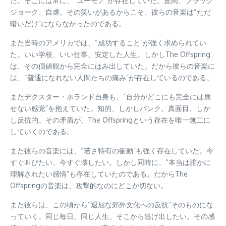
た。そこには常に、“ユーモア”が存在していた。皮肉、ブラック
ジョーク、自虐。その笑いがあるからこそ、彼らの音楽は“ただ
暗いだけ”にならなかったのである。
また当時のアメリカでは、“成功すること”が強く求められてい
た。いい学校、いい仕事、安定した人生。しかしThe Offspring
は、その価値観から完全にはみ出していた。だから彼らの音楽に
は、“普通になれない人間たちの痛み”が存在しているのである。
またデクスター・ホランド自身も、“自分がどこにも完全には属
せない感覚”を抱えていた。知的、しかしパンク。真面目、しか
し反抗的。その矛盾が、The Offspringという存在を唯一無二に
していくのである。
また彼らの音楽には、“若さ特有の衝動”も強く存在していた。今
すぐ叫びたい、今すぐ壊したい。しかし同時に、“本当は誰かに
理解されたい感情”も存在していたのである。だからThe
Offspringの音楽は、攻撃的なのにどこか切ない。
また彼らは、この頃から“退屈な郊外文化への反抗”そのものにな
っていく。同じ毎日、同じ人生。そこから逃げ出したい。その感