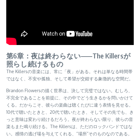
第6章：夜は終わらない——The Killersが
照らし続けるもの
The Killersの音楽には、常に「夜」がある。それは単なる時間帯
ではなく、不安や孤独、そして希望が交錯する象徴的な空間だ。
Brandon Flowersの描く世界は、決して完璧ではない。むしろ、
不完全であることを前提に、その中でどう生きるかを問いかけて
くる。だからこそ、彼らの楽曲は聴くたびに違う表情を見せる。
10代で聴いたときと、20代で聴いたとき、そしてその先でも、き
っと意味は変わり続けるだろう。夜が終わらない限り、彼らの音
楽もまた鳴り続ける。The Killersは、ただのロックバンドではな
い。感情の逃げ場を与えてくれる、“場所”そのものなのである。