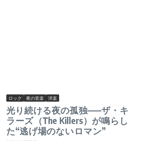
ロック
夜の音楽
洋楽
光り続ける夜の孤独——ザ・キ
ラーズ（The Killers）が鳴らし
た“逃げ場のないロマン”