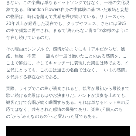
きない。この楽曲は単なるヒットソングではなく、一種の文化現
象である。Brandon Flowers自身の実体験に基づいた嫉妬と妄想
の物語は、時代を超えて共感を呼び続けている。リリースから
20年以上が経過した現在でも、クラブやフェス、さらにはSNS
の中で頻繁に再生され、まるで“終わらない青春”の象徴のように
存在し続けているのだ。
その理由はシンプルで、感情があまりにもリアルだからだ。嫉
妬、焦燥、不安——誰もが一度は抱いたことのある感情を、こ
こまで鮮烈に、そしてキャッチーに表現した楽曲は稀である。Z
世代にとっても、この曲は過去の名曲ではなく、「いまの感情」
を代弁する存在なのである。
実際、ライブでこの曲が演奏されると、観客が最初から最後まで
歌い続ける光景はもはやお決まりだ。バンドが演奏を止めても、
観客だけで合唱が続く瞬間すらある。それは単なるヒット曲の反
応ではなく、共有された感情の爆発であり、楽曲が“個人のも
の”から“みんなのもの”へと変わった証でもある。