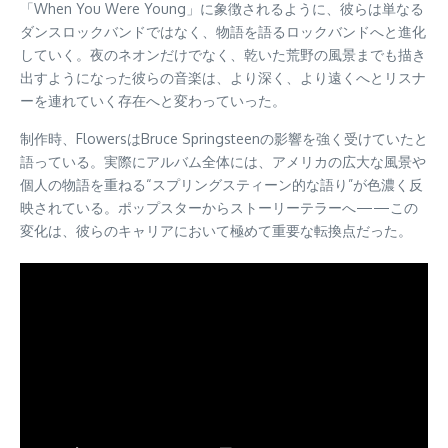
「When You Were Young」に象徴されるように、彼らは単なる
ダンスロックバンドではなく、物語を語るロックバンドへと進化
していく。夜のネオンだけでなく、乾いた荒野の風景までも描き
出すようになった彼らの音楽は、より深く、より遠くへとリスナ
ーを連れていく存在へと変わっていった。
制作時、FlowersはBruce Springsteenの影響を強く受けていたと
語っている。実際にアルバム全体には、アメリカの広大な風景や
個人の物語を重ねる“スプリングスティーン的な語り”が色濃く反
映されている。ポップスターからストーリーテラーへ——この
変化は、彼らのキャリアにおいて極めて重要な転換点だった。