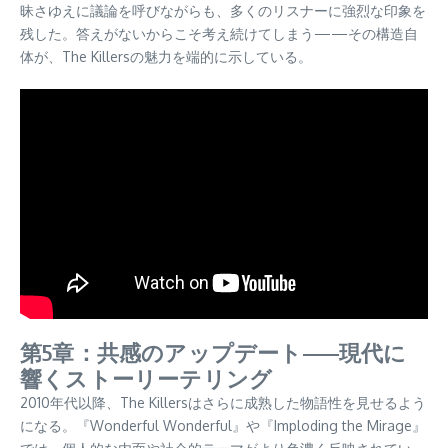
昧さゆえに議論を呼びながらも、多くのリスナーに強烈な印象を
残した。答えがないからこそ考え続けてしまう——その構造自
体が、The Killersの魅力を端的に示している。
第5章：共感のアップデート——現代に
響くストーリーテリング
2010年代以降、The Killersはさらに成熟した物語性を見せるよう
になる。『Wonderful Wonderful』や『Imploding the Mirage』