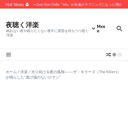
コンテンツへスキップ
Hot News
ほしかった」——Goo Goo Dolls『Iris』が永遠のラブソングになった理由
夜聴く洋楽
Men
u
眠れない夜や眠りたくない夜中に黄昏を待ちつつ聴く
洋楽
ホーム
/
洋楽
/
光り続ける夜の孤独——ザ・キラーズ（The Killers）
が鳴らした“逃げ場のないロマン”