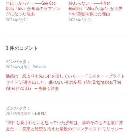
てほしかった」——Goo Goo
終わらない」——4 Non
Dolls『Iris』が永遠のラブソン
Blondes『What’s Up?』が世界
グになった理由
中の孤独を救った理由
2026年7月9日
2026年7月1日
2 件のコメント
ピンバック：
2026年5月8日 | 8:04 PM
嫉妬は、恋よりも先に心を壊していく——“ミスター・ブライト
サイド”が暴き出した、眠れない夜の妄想（Mr. Brightside/The
Killers/2003） – 夜聴く洋楽
ピンバック：
2026年5月10日 | 4:41 PM
“誰にも愛されないと思っていた少年は、孤独そのものを歌に変
えた――花束と絶望を抱えた最後のロマンティスト”モリッシー