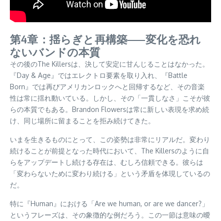
第4章：揺らぎと再構築——変化を恐れ
ないバンドの本質
その後のThe Killersは、決して安定に甘んじることはなかった。
『Day & Age』ではエレクトロ要素を取り入れ、『Battle
Born』では再びアメリカンロックへと回帰するなど、その音楽
性は常に揺れ動いている。しかし、その「一貫しなさ」こそが彼
らの本質でもある。Brandon Flowersは常に新しい表現を求め続
け、同じ場所に留まることを拒み続けてきた。
いまを生きるものにとって、この姿勢は非常にリアルだ。変わり
続けることが前提となった時代において、The Killersのように自
らをアップデートし続ける存在は、むしろ信頼できる。彼らは
「変わらないために変わり続ける」という矛盾を体現しているの
だ。
特に『Human』における「Are we human, or are we dancer?」
というフレーズは、その象徴的な例だろう。この一節は意味の曖