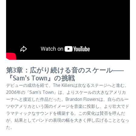
第3章：広がり続ける音のスケール——
『Sam’s Town』の挑戦
デビューの成功を経て、The Killersは次なるステージへと進む。
2006年の『Sam’s Town』は、よりスケールの大きなアメリカ
ーナへと接近した作品だった。Brandon Flowersは、自らのルー
ツやアメリカという国のイメージを音楽に投影し、より壮大でド
ラマティックなサウンドを構築する。この変化は賛否を呼んだ
が、結果としてバンドの表現の幅を大きく押し広げることとなっ
た。