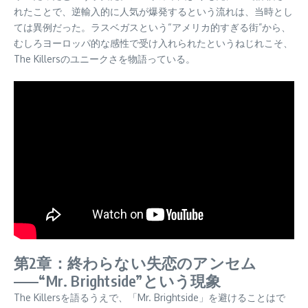
れたことで、逆輸入的に人気が爆発するという流れは、当時とし
ては異例だった。ラスベガスという“アメリカ的すぎる街”から、
むしろヨーロッパ的な感性で受け入れられたというねじれこそ、
The Killersのユニークさを物語っている。
第2章：終わらない失恋のアンセム
——“Mr. Brightside”という現象
The Killersを語るうえで、「Mr. Brightside」を避けることはで