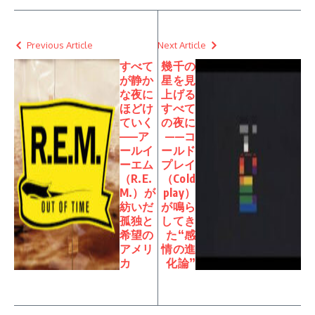
Previous Article
Next Article
すべて
幾千の
が静か
星を見
な夜に
上げる
ほどけ
すべて
ていく
の夜に
——ア
——コ
ールイ
ールド
ーエム
プレイ
（R.E.
（Cold
M.）が
play）
紡いだ
が鳴ら
孤独と
してき
希望の
た“感
アメリ
情の進
カ
化論”