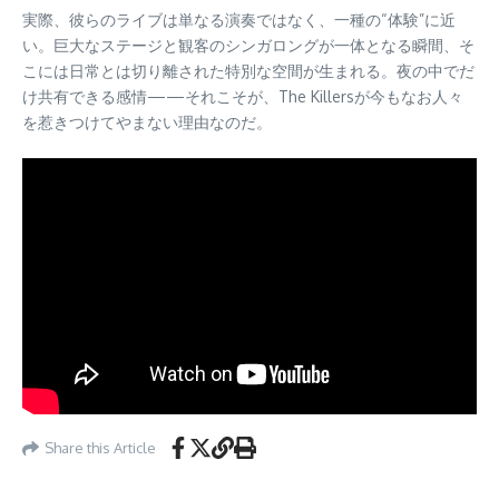
実際、彼らのライブは単なる演奏ではなく、一種の“体験”に近
い。巨大なステージと観客のシンガロングが一体となる瞬間、そ
こには日常とは切り離された特別な空間が生まれる。夜の中でだ
け共有できる感情——それこそが、The Killersが今もなお人々
を惹きつけてやまない理由なのだ。
Share this Article