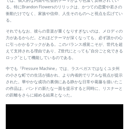
では、個人的な内面や社会的テーマがより色濃く反映されてい
る。特にBrandon Flowersのリリックは、かつての恋愛や若さの
衝動だけでなく、家族や信仰、人生そのものへと視点を広げてい
る。
それでもなお、彼らの音楽が重くなりすぎないのは、メロディの
力があるからだ。どれほどテーマが深くなっても、必ず誰かの心
に引っかかるフックがある。このバランス感覚こそが、世代を超
えて支持される理由であり、Z世代にとっても“自分ごと化できる
ロック”として機能しているのである。
中でも『Pressure Machine』では、ラスベガスではなくユタ州
の小さな町での生活が描かれ、より内省的でリアルな視点が提示
された。華やかな成功の裏側にある静かな日常や葛藤を描いたこ
の作品は、バンドの新たな一面を提示すると同時に、リスナーと
の距離をさらに縮める結果となった。