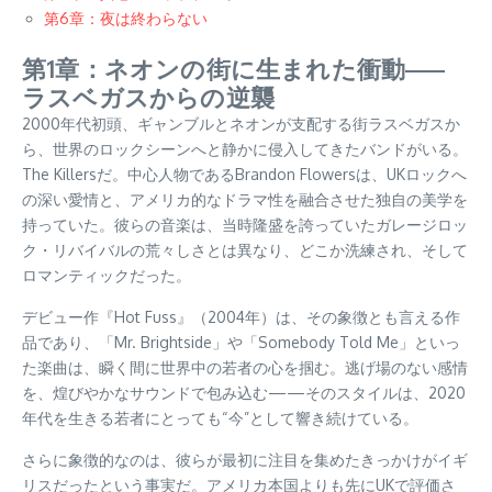
第6章：夜は終わらない
第1章：ネオンの街に生まれた衝動——
ラスベガスからの逆襲
2000年代初頭、ギャンブルとネオンが支配する街ラスベガスか
ら、世界のロックシーンへと静かに侵入してきたバンドがいる。
The Killersだ。中心人物であるBrandon Flowersは、UKロックへ
の深い愛情と、アメリカ的なドラマ性を融合させた独自の美学を
持っていた。彼らの音楽は、当時隆盛を誇っていたガレージロッ
ク・リバイバルの荒々しさとは異なり、どこか洗練され、そして
ロマンティックだった。
デビュー作『Hot Fuss』（2004年）は、その象徴とも言える作
品であり、「Mr. Brightside」や「Somebody Told Me」といっ
た楽曲は、瞬く間に世界中の若者の心を掴む。逃げ場のない感情
を、煌びやかなサウンドで包み込む——そのスタイルは、2020
年代を生きる若者にとっても“今”として響き続けている。
さらに象徴的なのは、彼らが最初に注目を集めたきっかけがイギ
リスだったという事実だ。アメリカ本国よりも先にUKで評価さ