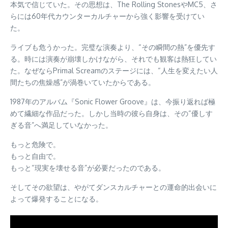
本気で信じていた。その思想は、The Rolling StonesやMC5、さ
らには60年代カウンターカルチャーから強く影響を受けてい
た。
ライブも危うかった。完璧な演奏より、“その瞬間の熱”を優先す
る。時には演奏が崩壊しかけながら、それでも観客は熱狂してい
た。なぜならPrimal Screamのステージには、“人生を変えたい人
間たちの焦燥感”が渦巻いていたからである。
1987年のアルバム『Sonic Flower Groove』は、今振り返れば極
めて繊細な作品だった。しかし当時の彼ら自身は、その“優しす
ぎる音”へ満足していなかった。
もっと危険で。
もっと自由で。
もっと“現実を壊せる音”が必要だったのである。
そしてその欲望は、やがてダンスカルチャーとの運命的出会いに
よって爆発することになる。