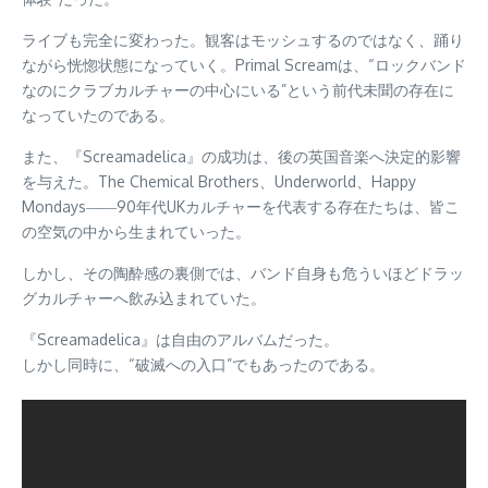
ライブも完全に変わった。観客はモッシュするのではなく、踊り
ながら恍惚状態になっていく。Primal Screamは、“ロックバンド
なのにクラブカルチャーの中心にいる”という前代未聞の存在に
なっていたのである。
また、『Screamadelica』の成功は、後の英国音楽へ決定的影響
を与えた。The Chemical Brothers、Underworld、Happy
Mondays――90年代UKカルチャーを代表する存在たちは、皆こ
の空気の中から生まれていった。
しかし、その陶酔感の裏側では、バンド自身も危ういほどドラッ
グカルチャーへ飲み込まれていた。
『Screamadelica』は自由のアルバムだった。
しかし同時に、“破滅への入口”でもあったのである。