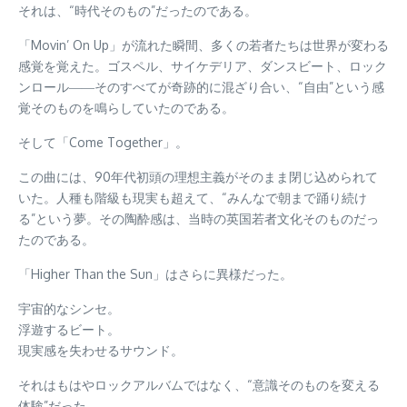
それは、“時代そのもの”だったのである。
「Movin’ On Up」が流れた瞬間、多くの若者たちは世界が変わる
感覚を覚えた。ゴスペル、サイケデリア、ダンスビート、ロック
ンロール――そのすべてが奇跡的に混ざり合い、“自由”という感
覚そのものを鳴らしていたのである。
そして「Come Together」。
この曲には、90年代初頭の理想主義がそのまま閉じ込められて
いた。人種も階級も現実も超えて、“みんなで朝まで踊り続け
る”という夢。その陶酔感は、当時の英国若者文化そのものだっ
たのである。
「Higher Than the Sun」はさらに異様だった。
宇宙的なシンセ。
浮遊するビート。
現実感を失わせるサウンド。
それはもはやロックアルバムではなく、“意識そのものを変える
体験”だった。