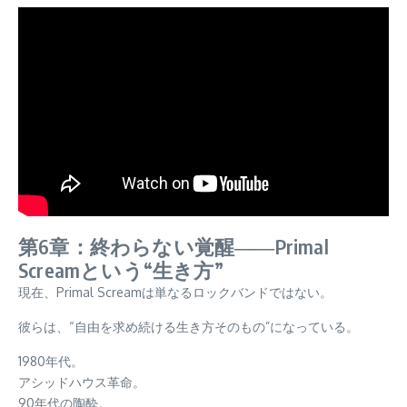
第6章：終わらない覚醒――Primal
Screamという“生き方”
現在、Primal Screamは単なるロックバンドではない。
彼らは、“自由を求め続ける生き方そのもの”になっている。
1980年代。
アシッドハウス革命。
90年代の陶酔。