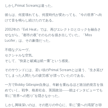
しかしPrimal Screamは違った。
彼らは、何度壊れても、何度時代が変わっても、“今の世界”へ向
けて音を鳴らし続けたのである。
2002年の『Evil Heat』では、再びエレクトロとロックを融合さ
せながら、“都市の夜”そのものを描き出していた。「Miss
Lucifer」は、その象徴だった。
不穏なグルーヴ。
セクシャルな空気。
そして、“快楽と破滅は紙一重”という感覚。
そのサウンドには、若い頃のPrimal Screamとは違う、“生き延び
てしまった人間たちの疲労感”が漂っていたのである。
一方でBobby Gillespie自身は、年齢を重ねるほど政治的発言を強
めていく。戦争、格差社会、英国政治――彼はインタビューでも
常に“世界への怒り”を隠さなかった。
しかし興味深いのは、その怒りの中心に、常に“愛への渇望”が存