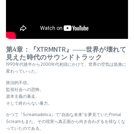
第4章：『XTRMNTR』――世界が壊れて
見えた時代のサウンドトラック
1990年代後半から2000年代初頭にかけて、世界の空気は急激に
変わっていった。
政治的不信。
監視社会への恐怖。
資本主義の暴走。
そして終わらない暴力。
かつて『Screamadelica』で“自由な未来”を夢見ていたPrimal
Screamもまた、その現実へ真正面から向き合わざるを得なくな
っていたのである。