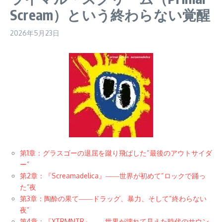
Scream）という終わらない覚醒
2026年5月23日
第1章：グラスゴーの退屈を蹴り飛ばした“最後のアウトサイダ
ー”
第2章：『Screamadelica』――世界が初めて“ロックで踊っ
た”夜
第3章：陶酔の果て――ドラッグ、暴力、そして“終わらない
夜”
第4章：『XTRMNTR』――世界が壊れて見えた時代のサウン