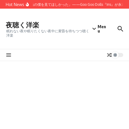
コンテンツへスキップ
Hot News
「君にだけは、本当の僕を見てほしかった」——Goo Goo Dolls『Iris』が永遠
夜聴く洋楽
Men
u
眠れない夜や眠りたくない夜中に黄昏を待ちつつ聴く
洋楽