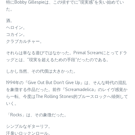
特にBobby Gillespieは、この頃すでに“現実感”を失い始めてい
た。
酒。
ヘロイン。
コカイン。
クラブカルチャー。
それらは単なる遊びではなかった。Primal Screamにとってドラ
ッグとは、“現実を超えるための手段”だったのである。
しかし当然、その代償は大きかった。
1994年の『Give Out But Don’t Give Up』は、そんな時代の混乱
を象徴する作品だった。前作『Screamadelica』のレイヴ感覚か
ら一転、今度はThe Rolling Stones的ブルースロックへ傾倒して
いく。
「Rocks」は、その象徴だった。
シンプルなギターリフ。
汗臭いロックンロール。