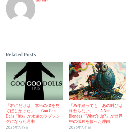
Related Posts
「君にだけは、本当の僕を見
「25年経っても、あの叫びは
てほしかった」——Goo Goo
終わらない」——4 Non
Dolls『Iris』が永遠のラブソン
Blondes『What’s Up?』が世界
グになった理由
中の孤独を救った理由
2026年7月9日
2026年7月1日