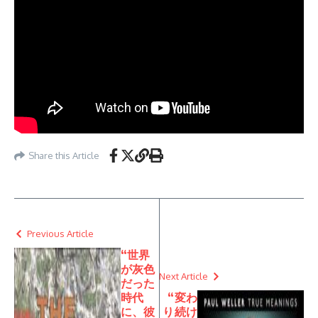
Share this Article
Previous Article
“世界
が灰色
Next Article
だった
時代
“変わ
に、彼
り続け