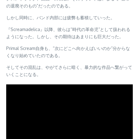
の退廃そのもの”だったのである。
しかし同時に、バンド内部には疲弊も蓄積していった。
『Screamadelica』以降、彼らは“時代の革命児”として扱われる
ようになった。しかし、その期待はあまりにも巨大だった。
Primal Scream自身も、“次にどこへ向かえばいいのか”分からな
くなり始めていたのである。
そしてその混乱は、やがてさらに暗く、暴力的な作品へ繋がって
いくことになる。