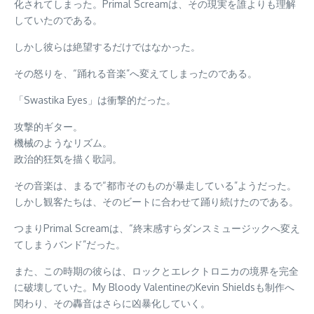
化されてしまった。Primal Screamは、その現実を誰よりも理解
していたのである。
しかし彼らは絶望するだけではなかった。
その怒りを、“踊れる音楽”へ変えてしまったのである。
「Swastika Eyes」は衝撃的だった。
攻撃的ギター。
機械のようなリズム。
政治的狂気を描く歌詞。
その音楽は、まるで“都市そのものが暴走している”ようだった。
しかし観客たちは、そのビートに合わせて踊り続けたのである。
つまりPrimal Screamは、“終末感すらダンスミュージックへ変え
てしまうバンド”だった。
また、この時期の彼らは、ロックとエレクトロニカの境界を完全
に破壊していた。My Bloody ValentineのKevin Shieldsも制作へ
関わり、その轟音はさらに凶暴化していく。