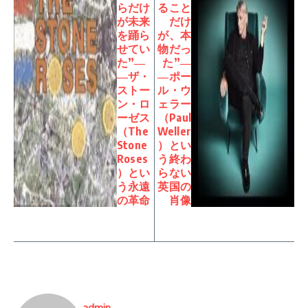
らだけ
ること
が未来
だけ
を踊ら
が、本
せてい
物だっ
た”―
た”―
―ザ・
―ポー
ストー
ル・ウ
ン・ロ
ェラー
ーゼス
（Paul
（The
Weller
Stone
）とい
Roses
う終わ
）とい
らない
う永遠
英国の
の革命
肖像
admin