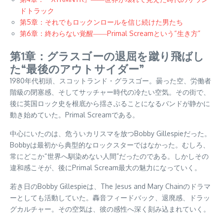
ドトラック
第5章：それでもロックンロールを信じ続けた男たち
第6章：終わらない覚醒――Primal Screamという“生き方”
第1章：グラスゴーの退屈を蹴り飛ばし
た“最後のアウトサイダー”
1980年代初頭、スコットランド・グラスゴー。曇った空、労働者
階級の閉塞感、そしてサッチャー時代の冷たい空気。その街で、
後に英国ロック史を根底から揺さぶることになるバンドが静かに
動き始めていた。Primal Screamである。
中心にいたのは、危ういカリスマを放つBobby Gillespieだった。
Bobbyは最初から典型的なロックスターではなかった。むしろ、
常にどこか“世界へ馴染めない人間”だったのである。しかしその
違和感こそが、後にPrimal Scream最大の魅力になっていく。
若き日のBobby Gillespieは、The Jesus and Mary Chainのドラマ
ーとしても活動していた。轟音フィードバック、退廃感、ドラッ
グカルチャー。その空気は、彼の感性へ深く刻み込まれていく。