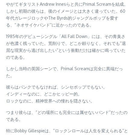
やがてギタリストAndrew Innesらと共にPrimal Screamを結成。
しかし初期の彼らは、後のイメージとは大きく違っていた。60
年代ガレージロックやThe Byrds的ジャングルポップを愛す
る、“ネオサイケバンド”に近かったのである。
1985年のデビューシングル「All Fall Down」には、その青臭さ
が色濃く残っていた。荒削りで、どこか頼りなく、それでも“退
屈な現実から逃げ出したい”という衝動だけは確かに鳴っていた
のである。
しかし当時の英国シーンで、Primal Screamは完全に異端だっ
た。
彼らはパンクでもなければ、シンセポップでもない。
インディーなのに、どこかヒッピー的。
ロックなのに、精神世界への憧れを隠さない。
つまり彼らは、“どの場所にも完全には属せないバンド”だったの
である。
特にBobby Gillespieは、“ロックンロールは人生を変えられる”と