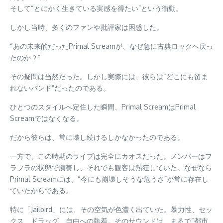
そして“とにかく生きている実感を得たい”という衝動。
しかし当時、多くのファンや批評家は困惑した。
“あの未来的だったPrimal Screamが、なぜ急に古典ロックへ戻っ
たのか？”
その疑問は当然だった。しかし実際には、彼らは“どこにも留ま
れないバンド”だったのである。
ひとつのスタイルへ定住した瞬間、Primal ScreamはPrimal
Screamではなくなる。
だから彼らは、常に壊し続けるしかなかったのである。
一方で、この時期のライブは完全にカオスだった。メンバーはフ
ラフラの状態で演奏し、それでも観客は熱狂していた。なぜなら
Primal Screamには、“今にも崩壊しそうな危うさ”が常に存在し
ていたからである。
特に「Jailbird」には、その空気が色濃く出ていた。暴力性、セッ
クス、ドラッグ、自由への執着。そのサウンドは、まるで“都市