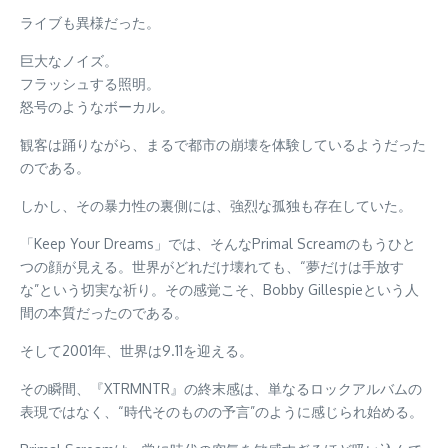
ライブも異様だった。
巨大なノイズ。
フラッシュする照明。
怒号のようなボーカル。
観客は踊りながら、まるで都市の崩壊を体験しているようだった
のである。
しかし、その暴力性の裏側には、強烈な孤独も存在していた。
「Keep Your Dreams」では、そんなPrimal Screamのもうひと
つの顔が見える。世界がどれだけ壊れても、“夢だけは手放す
な”という切実な祈り。その感覚こそ、Bobby Gillespieという人
間の本質だったのである。
そして2001年、世界は9.11を迎える。
その瞬間、『XTRMNTR』の終末感は、単なるロックアルバムの
表現ではなく、“時代そのものの予言”のように感じられ始める。