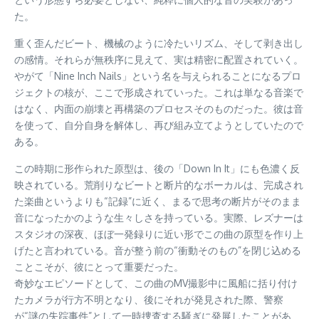
た。
重く歪んだビート、機械のように冷たいリズム、そして剥き出し
の感情。それらが無秩序に見えて、実は精密に配置されていく。
やがて「Nine Inch Nails」という名を与えられることになるプロ
ジェクトの核が、ここで形成されていった。これは単なる音楽で
はなく、内面の崩壊と再構築のプロセスそのものだった。彼は音
を使って、自分自身を解体し、再び組み立てようとしていたので
ある。
この時期に形作られた原型は、後の「Down In It」にも色濃く反
映されている。荒削りなビートと断片的なボーカルは、完成され
た楽曲というよりも“記録”に近く、まるで思考の断片がそのまま
音になったかのような生々しさを持っている。実際、レズナーは
スタジオの深夜、ほぼ一発録りに近い形でこの曲の原型を作り上
げたと言われている。音が整う前の“衝動そのもの”を閉じ込める
ことこそが、彼にとって重要だった。
奇妙なエピソードとして、この曲のMV撮影中に風船に括り付け
たカメラが行方不明となり、後にそれが発見された際、警察
が“謎の失踪事件”として一時捜査する騒ぎに発展したことがあ