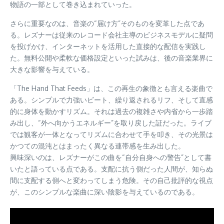
物語の一部として巻き込まれていった。
さらに重要なのは、音楽の“届け方”そのものを変革した点であ
る。レズナーは従来のレコード会社主導のビジネスモデルに疑問
を投げかけ、インターネットを活用した直接的な配信を実践し
た。無料公開や柔軟な価格設定といった試みは、後の音楽業界に
大きな影響を与えている。
「The Hand That Feeds」は、この再生の象徴とも言える楽曲で
ある。シンプルで力強いビート、繰り返されるリフ、そして直感
的に身体を動かすリズム。それは過去の複雑さや内省から一歩踏
み出し、“外へ向かうエネルギー”を取り戻した証だった。ライブ
では観客が一体となってリズムに合わせて手を叩き、その光景は
かつての混沌とはまったく異なる連帯感を生み出した。
興味深いのは、レズナーがこの曲を“自分自身への警告”として書
いたと語っている点である。支配に抗う側だった人間が、知らぬ
間に支配する側へと変わってしまう危険。その自己批評的な視点
が、このシンプルな楽曲に深い陰影を与えているのである。