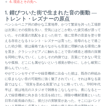
6. 現在とその先へ
1. 錆びついた街で生まれた音の衝動 ―
トレント・レズナーの原点
ペンシルベニア州の静かな工業地帯。かつて繁栄を誇った工場群
は次第にその役割を失い、空気にはどこか乾いた疲労感が漂って
いた。その衰退の気配をまとった街で、後に世界の音楽を塗り替
える存在となるトレント・レズナーは育った。祖母のもとで過ご
した幼少期、彼は厳格でありながらも音楽に理解のある環境に身
を置き、クラシックピアノに触れることで音の構造と感情の深層
を同時に学んでいく。しかしその内側では、言葉にできない苛立
ちや孤独、どこにも属せないという感覚が静かに、しかし確実に
膨らんでいった。
やがてシンセサイザーや録音機材に出会った彼は、既存の枠組み
に収まらない音の可能性に強く魅了されていく。それは単なる楽
器ではなく、“現実を歪める装置”のように映っていた。1980年代
半ば、彼は地元のスタジオで雑務をこなしながら、夜になると一
人で録音機材に向き合う生活を続けた。掃除や機材運搬といった
日常の延長線の先に、彼だけの実験室があった。そこにはバンド
という形態すら必要としない、純粋に個人的な音の実験があっ