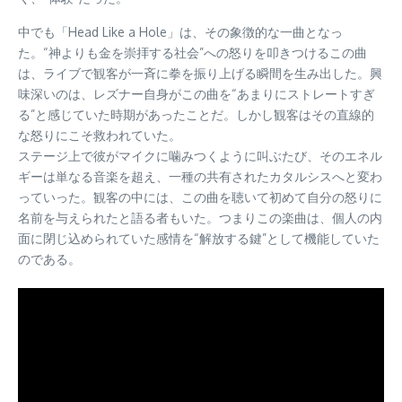
中でも「Head Like a Hole」は、その象徴的な一曲となっ
た。“神よりも金を崇拝する社会”への怒りを叩きつけるこの曲
は、ライブで観客が一斉に拳を振り上げる瞬間を生み出した。興
味深いのは、レズナー自身がこの曲を“あまりにストレートすぎ
る”と感じていた時期があったことだ。しかし観客はその直線的
な怒りにこそ救われていた。
ステージ上で彼がマイクに噛みつくように叫ぶたび、そのエネル
ギーは単なる音楽を超え、一種の共有されたカタルシスへと変わ
っていった。観客の中には、この曲を聴いて初めて自分の怒りに
名前を与えられたと語る者もいた。つまりこの楽曲は、個人の内
面に閉じ込められていた感情を“解放する鍵”として機能していた
のである。