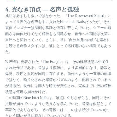
4. 光なき頂点 ― 名声と孤独
成功は必ずしも救いではなかった。『The Downward Spiral』に
よって世界的な名声を手に入れたNine Inch Nailsだったが、その
裏側でレズナーは深刻な孤独と依存に苦しんでいた。ツアーの過
酷さは肉体だけでなく精神をも消耗させ、創作への期待は次第に
重圧へと変わっていく。さらに、常に“自分自身の内面”を素材に
し続ける創作スタイルは、彼にとって逃げ場のない構造でもあっ
た。
1999年に発表された『The Fragile』は、その極限状態の中で生
まれた作品である。音はより複雑に、より多層的になり、静寂と
爆発、秩序と混沌が同時に存在する。前作のような一直線の崩壊
ではなく、断片化された感情がパズルのように配置されているの
が特徴だ。制作には膨大な時間が費やされ、完成までに彼の精神
状態は何度も崩れかけた。
この時期のNine Inch Nailsは、頂点に立ちながらも、同時にその
足場が崩れていくような危うさを孕んでいた。音楽は依然として
革新的でありながら、その背後には「このまま続けていいのか」
という問いが常に存在していたのである。