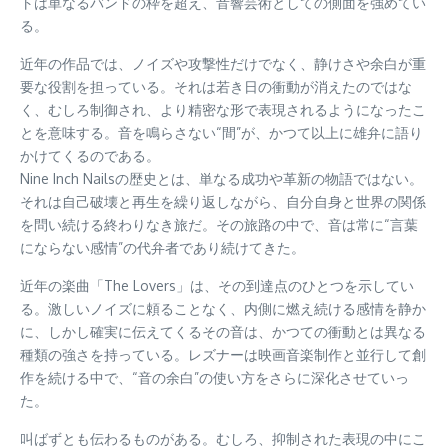
トは単なるバンドの枠を超え、音響芸術としての側面を強めてい
る。
近年の作品では、ノイズや攻撃性だけでなく、静けさや余白が重
要な役割を担っている。それは若き日の衝動が消えたのではな
く、むしろ制御され、より精密な形で表現されるようになったこ
とを意味する。音を鳴らさない“間”が、かつて以上に雄弁に語り
かけてくるのである。
Nine Inch Nailsの歴史とは、単なる成功や革新の物語ではない。
それは自己破壊と再生を繰り返しながら、自分自身と世界の関係
を問い続ける終わりなき旅だ。その旅路の中で、音は常に“言葉
にならない感情”の代弁者であり続けてきた。
近年の楽曲「The Lovers」は、その到達点のひとつを示してい
る。激しいノイズに頼ることなく、内側に燃え続ける感情を静か
に、しかし確実に伝えてくるその音は、かつての衝動とは異なる
種類の強さを持っている。レズナーは映画音楽制作と並行して創
作を続ける中で、“音の余白”の使い方をさらに深化させていっ
た。
叫ばずとも伝わるものがある。むしろ、抑制された表現の中にこ