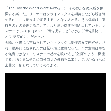
「The Day the World Went Away」は、その静かな終末感を象
徴する楽曲だ。リスナーはクライマックスを期待しながら聴き進
めるが、曲は最後まで爆発することなく終わる。その構造は、期
待そのものを裏切ることで、より深い虚無を描き出している。レ
ズナーはこの曲において、“音を足すこと”ではなく“音を削るこ
と”に徹底的にこだわった。
実際、何層にも重ねられていたトラックは制作過程で削ぎ落とさ
れ、最終的に残されたのは緊張感と空白だった。その空白は単な
る無音ではなく、リスナーの感情を吸い込む“空洞”のように機能
する。聴く者はそこに自分自身の孤独を見出し、気づかぬうちに
楽曲の一部となっていくのである。