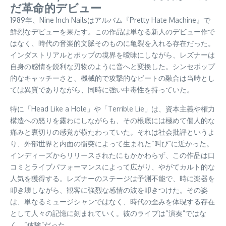
だ革命的デビュー
1989年、Nine Inch Nailsはアルバム『Pretty Hate Machine』で
鮮烈なデビューを果たす。この作品は単なる新人のデビュー作で
はなく、時代の音楽的文脈そのものに亀裂を入れる存在だった。
インダストリアルとポップの境界を曖昧にしながら、レズナーは
自身の感情を鋭利な刃物のように音へと変換した。シンセポップ
的なキャッチーさと、機械的で攻撃的なビートの融合は当時とし
ては異質でありながら、同時に強い中毒性を持っていた。
特に「Head Like a Hole」や「Terrible Lie」は、資本主義や権力
構造への怒りを露わにしながらも、その根底には極めて個人的な
痛みと裏切りの感覚が横たわっていた。それは社会批評というよ
り、外部世界と内面の衝突によって生まれた“叫び”に近かった。
インディーズからリリースされたにもかかわらず、この作品は口
コミとライブパフォーマンスによって広がり、やがてカルト的な
人気を獲得する。レズナーのステージは予測不能で、時に楽器を
叩き壊しながら、観客に強烈な感情の波を叩きつけた。その姿
は、単なるミュージシャンではなく、時代の歪みを体現する存在
として人々の記憶に刻まれていく。彼のライブは“演奏”ではな
く、“体験”だった。