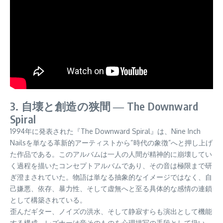
3. 自壊と創造の狭間 ― The Downward
Spiral
1994年に発表された『The Downward Spiral』は、Nine Inch
Nailsを単なる革新的アーティストから“時代の象徴”へと押し上げ
た作品である。このアルバムは一人の人間が精神的に崩壊してい
く過程を描いたコンセプトアルバムであり、その音は極限まで研
ぎ澄まされていた。物語は単なる抽象的なイメージではなく、自
己嫌悪、依存、暴力性、そして虚無へと至る具体的な感情の連鎖
として構築されている。
歪んだギター、ノイズの洪水、そして静寂すらも演出として機能
する構成。レズナーは音そのものを心理描写の手段として扱い、