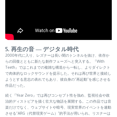
5. 再生の音 ― デジタル時代
2000年代に入り、レズナーは長い闇のトンネルを抜け、依存か
らの回復とともに新たな創作フェーズへと突入する。『With
Teeth』ではこれまでの複雑な構造から一転し、よりダイレクト
で肉体的なロックサウンドを提示した。それは再び世界と接続し
ようとする意志の表れでもあり、彼自身の“再起動”を感じさせる
作品だった。
続く『Year Zero』では再びコンセプト性を強め、監視社会や政
治的ディストピアを描く壮大な物語を展開する。この作品では音
楽だけでなく、ウェブサイトや暗号、現実世界のイベントを連動
させる“ARG（代替現実ゲーム）”的手法が用いられ、リスナーは