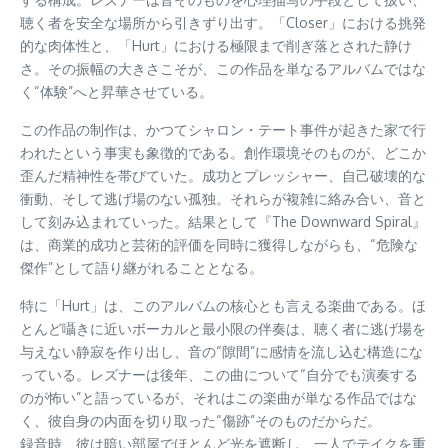
聴く者を安全な場所から引きずり出す。「Closer」における挑発
的な肉体性と、「Hurt」における極限まで削ぎ落とされた静け
さ。その振幅の大きさこそが、この作品を単なるアルバムではな
く“体験”へと昇華させている。
この作品の制作は、かつてシャロン・テート事件が起きた家で行
われたという事実も象徴的である。創作環境そのものが、どこか
歪んだ精神性を帯びていた。成功とプレッシャー、自己破壊的な
衝動、そして逃げ場のない孤独。それらが複雑に絡み合い、音と
して刻み込まれていった。結果として『The Downward Spiral』
は、商業的成功と芸術的評価を同時に獲得しながらも、“危険な
傑作”として語り継がれることとなる。
特に「Hurt」は、このアルバムの核心とも言える楽曲である。ほ
とんど囁きに近いボーカルと最小限の伴奏は、聴く者に逃げ場を
与えない静寂を作り出し、音の“隙間”に感情を流し込む構造にな
っている。レズナーは後年、この曲について“自分でも演奏する
のが怖い”と語っているが、それはこの楽曲が単なる作品ではな
く、彼自身の内面を切り取った“傷跡”そのものだからだ。
録音時、彼は暗い部屋でほとんど光を遮断し、一人でテイクを重