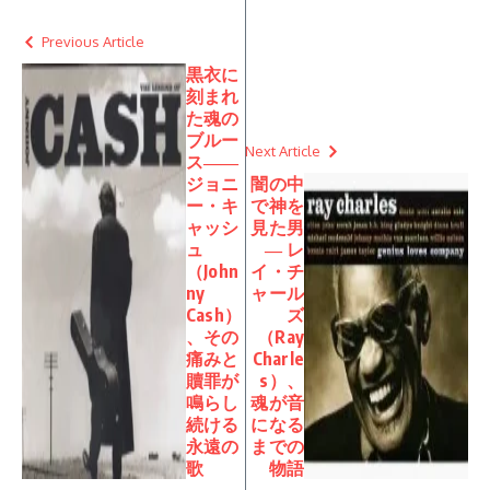
Previous Article
黒衣に
刻まれ
た魂の
ブルー
Next Article
ス――
ジョニ
闇の中
ー・キ
で神を
ャッシ
見た男
ュ
― レ
（John
イ・チ
ny
ャール
Cash）
ズ
、その
（Ray
痛みと
Charle
贖罪が
s）、
鳴らし
魂が音
続ける
になる
永遠の
までの
歌
物語