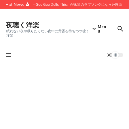
コンテンツへスキップ
Hot News
しかった」——Goo Goo Dolls『Iris』が永遠のラブソングになった理由
「
夜聴く洋楽
Men
u
眠れない夜や眠りたくない夜中に黄昏を待ちつつ聴く
洋楽