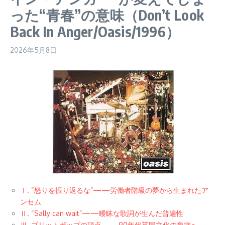
った“青春”の意味（Don’t Look
Back In Anger/Oasis/1996）
2026年5月8日
Ⅰ. “怒りを振り返るな”——労働者階級の夢から生まれたア
ンセム
Ⅱ. “Sally can wait”——曖昧な歌詞が生んだ普遍性
Ⅲ. ブリットポップの頂点——90年代英国文化の象徴へ