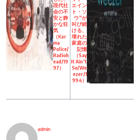
現代社
エイン
会の不
ト・ソ
安と静
ウ”が
かな狂
叫び続
気
ける、
（Kar
壊れた
ma
家庭の
Police/
記憶
Radioh
（Say
ead/19
It Ain’t
97）
So/We
ezer/1
994）
admin