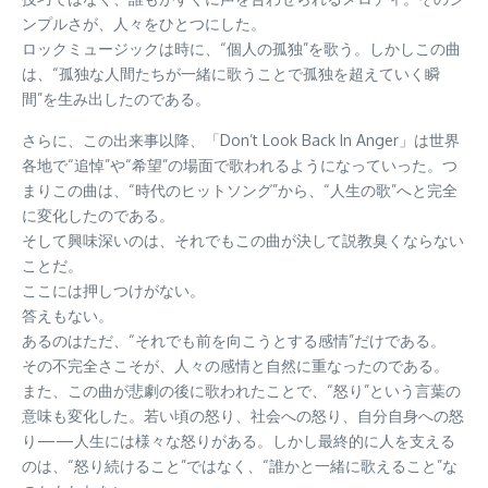
ンプルさが、人々をひとつにした。
ロックミュージックは時に、“個人の孤独”を歌う。しかしこの曲
は、“孤独な人間たちが一緒に歌うことで孤独を超えていく瞬
間”を生み出したのである。
さらに、この出来事以降、「Don’t Look Back In Anger」は世界
各地で“追悼”や“希望”の場面で歌われるようになっていった。つ
まりこの曲は、“時代のヒットソング”から、“人生の歌”へと完全
に変化したのである。
そして興味深いのは、それでもこの曲が決して説教臭くならない
ことだ。
ここには押しつけがない。
答えもない。
あるのはただ、“それでも前を向こうとする感情”だけである。
その不完全さこそが、人々の感情と自然に重なったのである。
また、この曲が悲劇の後に歌われたことで、“怒り”という言葉の
意味も変化した。若い頃の怒り、社会への怒り、自分自身への怒
り——人生には様々な怒りがある。しかし最終的に人を支える
のは、“怒り続けること”ではなく、“誰かと一緒に歌えること”な