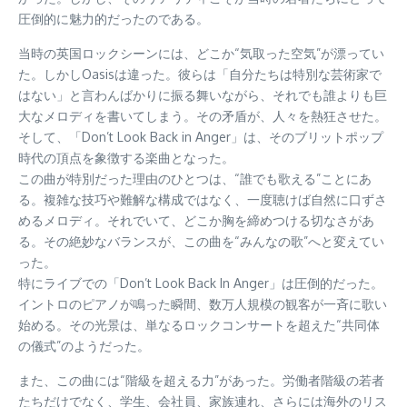
圧倒的に魅力的だったのである。
当時の英国ロックシーンには、どこか“気取った空気”が漂ってい
た。しかしOasisは違った。彼らは「自分たちは特別な芸術家で
はない」と言わんばかりに振る舞いながら、それでも誰よりも巨
大なメロディを書いてしまう。その矛盾が、人々を熱狂させた。
そして、「Don’t Look Back in Anger」は、そのブリットポップ
時代の頂点を象徴する楽曲となった。
この曲が特別だった理由のひとつは、“誰でも歌える”ことにあ
る。複雑な技巧や難解な構成ではなく、一度聴けば自然に口ずさ
めるメロディ。それでいて、どこか胸を締めつける切なさがあ
る。その絶妙なバランスが、この曲を“みんなの歌”へと変えてい
った。
特にライブでの「Don’t Look Back In Anger」は圧倒的だった。
イントロのピアノが鳴った瞬間、数万人規模の観客が一斉に歌い
始める。その光景は、単なるロックコンサートを超えた“共同体
の儀式”のようだった。
また、この曲には“階級を超える力”があった。労働者階級の若者
たちだけでなく、学生、会社員、家族連れ、さらには海外のリス