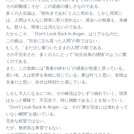
その距離感こそが、この楽曲の優しさなのである。
多くの人生論は、“前向きであれ”と人に求める。しかし現実に
は、人間はそんなに簡単に割り切れない。過去への執着も、未練
も、怒りも、簡単には消えないのである。
だからこそ、「Don’t Look Back In Anger」はリアルなのだ。
この曲は、“完全に立ち直った人間”の歌ではない。
むしろ、“まだ少し傷ついたままの人間”の歌である。
その不完全さが、多くの人にとって“自分自身の感情”のように響
くのである。
また、この楽曲には“青春の終わり”の感覚が色濃く漂っている。
若い頃、人は世界を単純に信じている。夢は叶うと思い、友情は
永遠だと思い、自分は特別だと感じている。
しかし大人になるにつれ、その確信は少しずつ崩れていく。現実
はもっと曖昧で、不完全で、時に残酷であることを知っていく。
「Don’t Look Back In Anger」は、その“夢が完全には壊れきって
いない瞬間”を描いている。
完全な絶望ではない。
だが、無邪気な希望でもない。