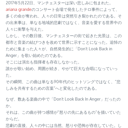
2017年5月22日、マンチェスターは深い悲しみに包まれた。
ariana grande
のコンサート会場で発生したテロ事件によって、
多くの命が奪われ、人々の日常は突然引き裂かれたのである。そ
の出来事は、単なる地域的悲劇ではなく、音楽を愛する世界中の
人々に衝撃を与えた。
しかし、その数日後、マンチェスターの街で起きた光景は、この
都市と音楽の結びつきを改めて世界に示すことになった。追悼の
ために集まった人々が、自然発生的に「Don’t Look Back in
Anger」を歌い始めたのである。
そこには演出も指揮者も存在しなかった。
誰かが歌い始め、周囲が続き、やがて巨大な合唱になっていっ
た。
その瞬間、この曲は単なる90年代のヒットソングではなく、“悲
しみを共有するための言葉”へと変化したのである。
なぜ、数ある楽曲の中で「Don’t Look Back In Anger」だったの
か。
それは、この曲が持つ感情が“怒りの先にあるもの”を描いていた
からだ。
悲劇の直後、人々の中には当然、怒りや恐怖が存在していた。し