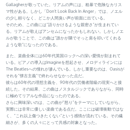
Gallagherが歌っていた。リアムの声には、粗暴で危険なカリス
マ性がある。しかし「Don’t Look Back In Anger」では、ノエル
の少し頼りなく、どこか人間臭い声が前面に出ている。
そのため、この曲には“語りかけるような親密さ”が生まれてい
る。リアムが歌えばアンセムになったかもしれない。しかしノエ
ルが歌うことで、この曲は“誰かが隣でそっと肩を叩いてくれる
ような歌”になったのである。
また、楽曲全体には60年代英国ロックへの深い愛情が刻まれて
いる。ピアノの導入はImagineを想起させ、メロディラインには
The Beatlesへの憧れが滲んでいる。しかし重要なのは、Oasisが
それを“懐古主義”で終わらせなかった点だ。
彼らは60年代の理想主義を、90年代の労働者階級の現実へと接
続した。その結果、この曲はノスタルジックでありながら、同時
に極めてリアルな作品になったのである。
さらに興味深いのは、この曲が“怒り”をテーマにしていながら、
実際には非常に優しい楽曲である点だ。ここには破壊衝動ではな
く、“これ以上傷つきたくない”という感情が流れている。その繊
細さが、多くの人々にとって共感の対象となった。