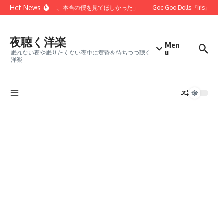
コンテンツへスキップ
Hot News
「君にだけは、本当の僕を見てほしかった」——Goo Goo Dolls『Iris』
夜聴く洋楽
Men
u
眠れない夜や眠りたくない夜中に黄昏を待ちつつ聴く
洋楽