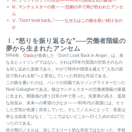
Ⅳ. マンチェスターの夜——悲劇の中で再び歌われたアンセ
ム
Ⅴ. “Don’t look back…”——なぜ人はこの曲を歌い続けるの
か
Ⅰ. “怒りを振り返るな”——労働者階級の
夢から生まれたアンセム
1996年、
Oasis
が発表した「Don’t Look Back in Anger」は、単
なるヒットソングではない。それは90年代英国の空気そのもの
を封じ込めた楽曲であり、やがて時代や国境を越えて“人生の節
目で歌われる歌”へと変化していった特別な作品である。
この曲を書いたのは、バンドの頭脳でありソングライターだった
Noel Gallagherである。彼はマンチェスターの労働者階級の家庭
に生まれ、閉塞感の漂う日常の中で育った。失業率の高さ、退屈
な街並み、未来への希望の少なさ——80年代の英国には、そう
した空気が色濃く存在していた。そしてノエルにとって、音楽は
単なる娯楽ではなく、“ここではないどこかへ行くための出口”だ
ったのである。
幼少期のノエルは、決してエリート的な存在ではなかった。学校