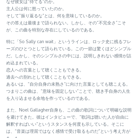
なぜ彼女は“待てる”のか。
主人公は何に怒っていたのか。
そして“振り返るな”とは、何を意味しているのか。
その答えは最後まで語られない。しかし、その“不完全さ”こそ
が、この曲を特別な存在にしているのである。
特に「So Sally can wait」というラインは、ロック史に残るフレ
ーズのひとつとして語られている。この一節は驚くほどシンプル
だ。しかし、そのシンプルさの中には、説明しきれない感情が詰
め込まれている。
恋人への言葉として聴くこともできる。
過去への別れとして聴くこともできる。
あるいは、“自分自身の未熟さ”に向けた言葉としても聴こえる。
つまりこの曲は、“意味を固定しない”ことで、聴き手自身の人生
を入り込ませる余地を作っているのである。
また、Noel Gallagher自身も、この曲の歌詞について明確な説明
を避けてきた。彼はインタビューで、“歌詞は聴いた人が自由に
解釈すればいい”というスタンスを何度も示している。そこに
は、“音楽は理屈ではなく感情で受け取るものだ”という考え方が