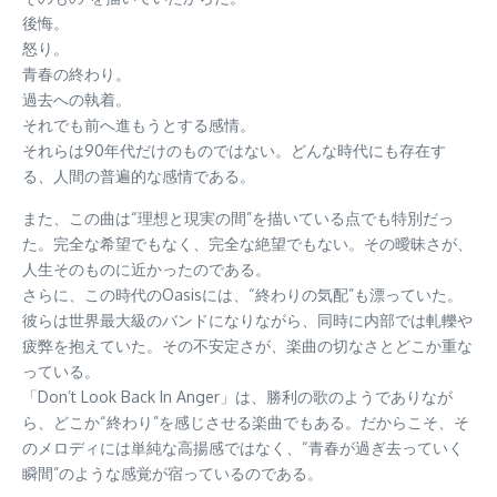
後悔。
怒り。
青春の終わり。
過去への執着。
それでも前へ進もうとする感情。
それらは90年代だけのものではない。どんな時代にも存在す
る、人間の普遍的な感情である。
また、この曲は“理想と現実の間”を描いている点でも特別だっ
た。完全な希望でもなく、完全な絶望でもない。その曖昧さが、
人生そのものに近かったのである。
さらに、この時代のOasisには、“終わりの気配”も漂っていた。
彼らは世界最大級のバンドになりながら、同時に内部では軋轢や
疲弊を抱えていた。その不安定さが、楽曲の切なさとどこか重な
っている。
「Don’t Look Back In Anger」は、勝利の歌のようでありなが
ら、どこか“終わり”を感じさせる楽曲でもある。だからこそ、そ
のメロディには単純な高揚感ではなく、“青春が過ぎ去っていく
瞬間”のような感覚が宿っているのである。