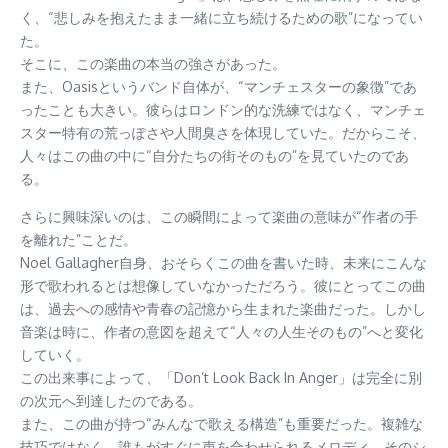
く、“悲しみを抱えたまま一緒に立ち続けるための歌”になってい
た。
そこに、この楽曲の本当の強さがあった。
また、Oasisというバンド自体が、“マンチェスターの象徴”であ
ったことも大きい。彼らはロンドン的な洗練ではなく、マンチェ
スター特有の荒っぽさや人間臭さを体現していた。だからこそ、
人々はこの曲の中に“自分たちの街そのもの”を見ていたのであ
る。
さらに興味深いのは、この瞬間によって楽曲の意味が“作者の手
を離れた”ことだ。
Noel Gallagher自身、おそらくこの曲を書いた時、未来にこんな
形で歌われるとは想像していなかっただろう。彼にとってこの曲
は、過去への感情や青春の記憶から生まれた楽曲だった。しかし
音楽は時に、作者の意図を超えて“人々の人生そのもの”へと変化
していく。
この出来事によって、「Don’t Look Back In Anger」は完全に別
の次元へ到達したのである。
また、この曲が持つ“みんなで歌える構造”も重要だった。複雑な
技巧ではなく、誰もがすぐに声を合わせられるメロディ。そのシ