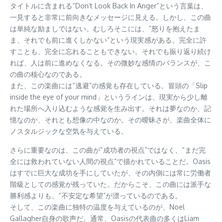
タイトルに含まれる“Don’t Look Back In Anger”という言葉は、
一見すると非常に前向きなメッセージに見える。しかし、この曲
は単純な励ましではない。むしろそこには、“怒りを抱えたま
ま、それでも前に進くしかない”という現実感がある。完全に許
すことも、完全に忘れることもできない。それでも振り返り続け
れば、人は前に進めなくなる。その微妙な感情のバランスが、こ
の曲の核心なのである。
また、この楽曲には“逃避”の感覚も存在している。冒頭の「Slip
inside the eye of your mind」というラインは、現実から少し離
れた場所へ入り込むような感覚を生み出す。それは夢なのか、記
憶なのか、それとも想像の中なのか。その曖昧さが、楽曲全体に
ノスタルジックな空気を与えている。
さらに重要なのは、この曲が“成功者の視点”ではなく、“まだ完
全には救われていない人間の視点”で描かれていることだ。Oasis
はすでに巨大な成功を手にしていたが、その内側には常に労働者
階級としての感覚が残っていた。だからこそ、この曲には派手な
勝利感よりも、“不安定な希望”が漂っているのである。
そして、この楽曲に独特の温度を与えているのが、Noel
Gallagher自身の歌声だ。通常、Oasisの代表曲の多くはLiam