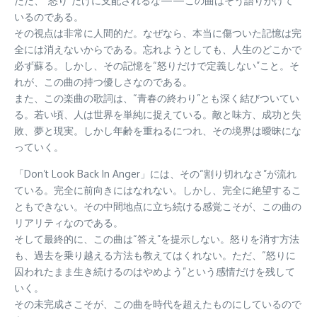
ただ、“怒り”だけに支配されるな——この曲はそう語りかけて
いるのである。
その視点は非常に人間的だ。なぜなら、本当に傷ついた記憶は完
全には消えないからである。忘れようとしても、人生のどこかで
必ず蘇る。しかし、その記憶を“怒りだけで定義しない”こと。そ
れが、この曲の持つ優しさなのである。
また、この楽曲の歌詞は、“青春の終わり”とも深く結びついてい
る。若い頃、人は世界を単純に捉えている。敵と味方、成功と失
敗、夢と現実。しかし年齢を重ねるにつれ、その境界は曖昧にな
っていく。
「Don’t Look Back In Anger」には、その“割り切れなさ”が流れ
ている。完全に前向きにはなれない。しかし、完全に絶望するこ
ともできない。その中間地点に立ち続ける感覚こそが、この曲の
リアリティなのである。
そして最終的に、この曲は“答え”を提示しない。怒りを消す方法
も、過去を乗り越える方法も教えてはくれない。ただ、“怒りに
囚われたまま生き続けるのはやめよう”という感情だけを残して
いく。
その未完成さこそが、この曲を時代を超えたものにしているので