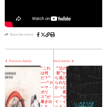
Share this Article
Previous Article
Next Article
“これ
“父の
は何
影”か
だ？”
ら逃げ
——“カ
られな
ーマ・
かった
ポリ
夜
ス”が
——“セ
暴き出
イ・イ
した、
ット・