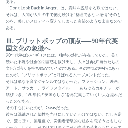
ある。
「Don’t Look Back In Anger」は、意味を説明する歌ではない。
それは、人間が人生の中で抱え続ける“整理できない感情”そのも
のを、美しいメロディへ変えてしまった奇跡のような楽曲なので
ある。
Ⅲ. ブリットポップの頂点——90年代英
国文化の象徴へ
90年代半ばのイギリスには、独特の熱気が存在していた。長く
続いた不況や社会的閉塞感を抜け出し、人々は再び“自分たちの
文化”に誇りを持ち始めていたのである。その空気の中心にあっ
たのが、“ブリットポップ”と呼ばれるムーブメントだった。
それは単なる音楽ジャンルではなかった。ファッション、映画、
アート、サッカー、ライフスタイル——あらゆるカルチャーが
結びつき、“90年代の英国らしさ”を再定義していく巨大な流れだ
ったのである。
その中心にいたのが、Oasisだった。
彼らは洗練された知性を売りにしていたわけではない。むしろ逆
で、荒っぽく、無遠慮で、労働者階級的な粗さを隠そうともしな
かった。しかし、そのリアリティこそが当時の若者たちにとって