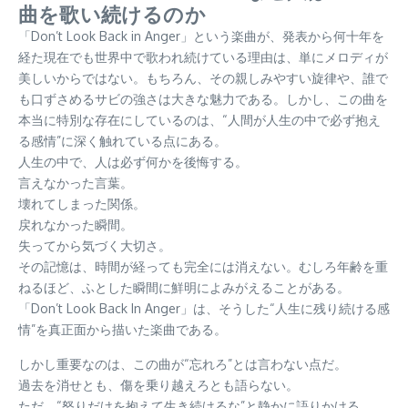
曲を歌い続けるのか
「Don’t Look Back in Anger」という楽曲が、発表から何十年を
経た現在でも世界中で歌われ続けている理由は、単にメロディが
美しいからではない。もちろん、その親しみやすい旋律や、誰で
も口ずさめるサビの強さは大きな魅力である。しかし、この曲を
本当に特別な存在にしているのは、“人間が人生の中で必ず抱え
る感情”に深く触れている点にある。
人生の中で、人は必ず何かを後悔する。
言えなかった言葉。
壊れてしまった関係。
戻れなかった瞬間。
失ってから気づく大切さ。
その記憶は、時間が経っても完全には消えない。むしろ年齢を重
ねるほど、ふとした瞬間に鮮明によみがえることがある。
「Don’t Look Back In Anger」は、そうした“人生に残り続ける感
情”を真正面から描いた楽曲である。
しかし重要なのは、この曲が“忘れろ”とは言わない点だ。
過去を消せとも、傷を乗り越えろとも語らない。
ただ、“怒りだけを抱えて生き続けるな”と静かに語りかける。