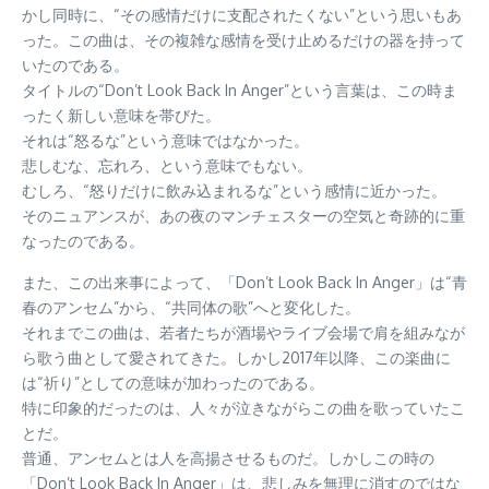
かし同時に、“その感情だけに支配されたくない”という思いもあ
った。この曲は、その複雑な感情を受け止めるだけの器を持って
いたのである。
タイトルの“Don’t Look Back In Anger”という言葉は、この時ま
ったく新しい意味を帯びた。
それは“怒るな”という意味ではなかった。
悲しむな、忘れろ、という意味でもない。
むしろ、“怒りだけに飲み込まれるな”という感情に近かった。
そのニュアンスが、あの夜のマンチェスターの空気と奇跡的に重
なったのである。
また、この出来事によって、「Don’t Look Back In Anger」は“青
春のアンセム”から、“共同体の歌”へと変化した。
それまでこの曲は、若者たちが酒場やライブ会場で肩を組みなが
ら歌う曲として愛されてきた。しかし2017年以降、この楽曲に
は“祈り”としての意味が加わったのである。
特に印象的だったのは、人々が泣きながらこの曲を歌っていたこ
とだ。
普通、アンセムとは人を高揚させるものだ。しかしこの時の
「Don’t Look Back In Anger」は、悲しみを無理に消すのではな