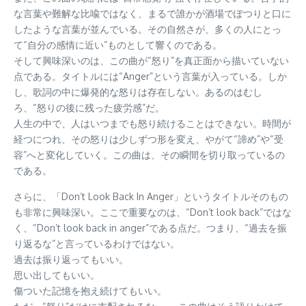
な言葉や難解な比喩ではなく、まるで誰かが酒場でぽつりと口に
したような言葉が並んでいる。その自然さが、多くの人にとっ
て“自分の感情に近い”ものとして響くのである。
そして興味深いのは、この曲が“怒り”を真正面から描いていない
点である。タイトルには“Anger”という言葉が入っている。しか
し、歌詞の中に爆発的な怒りは存在しない。あるのはむし
ろ、“怒りの後に残った疲労感”だ。
人生の中で、人はいつまでも怒り続けることはできない。時間が
経つにつれ、その怒りは少しずつ形を変え、やがて“諦め”や“受
容”へと変化していく。この曲は、その瞬間を切り取っているの
である。
さらに、「Don’t Look Back In Anger」というタイトルそのもの
も非常に興味深い。ここで重要なのは、“Don’t look back”ではな
く、“Don’t look back in anger”である点だ。つまり、“過去を振
り返るな”と言っているわけではない。
過去は振り返ってもいい。
思い出してもいい。
傷ついた記憶を抱え続けてもいい。