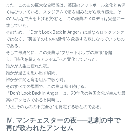
また、この曲の巨大な合唱感は、英国のフットボール文化とも深
く結びついている。スタジアムで肩を組みながら歌う感覚。そ
の“みんなで声を上げる文化”と、この楽曲のメロディは完璧に一
致していた。
そのため、「Don’t Look Back In Anger」は単なるロックソング
ではなく、“英国そのものの感情”を象徴する歌になっていったの
である。
そして最終的に、この楽曲は“ブリットポップの象徴”を超
え、“時代を超えるアンセム”へと変化していった。
誰かが人生に疲れた夜。
誰かが過去を思い出す瞬間。
誰かが仲間と肩を組んで歌う時。
そのすべての場面で、この曲は鳴り続ける。
「Don’t Look Back In Anger」は、90年代の英国文化が生んだ最
高のアンセムであると同時に、
“人生そのものの不完全さ”を肯定する歌なのである。
Ⅳ. マンチェスターの夜——悲劇の中で
再び歌われたアンセム