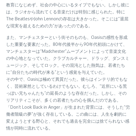
教育になじめず、社会の中心にいるタイプでもない。しかし彼に
は、ラジオから流れてくる音楽だけは特別に感じられた。特に
The BeatlesやJohn Lennonの存在は大きかった。そこには“退屈
な現実を超えるための力”があったのである。
また、マンチェスターという街そのものも、Oasisの感性を形成
した重要な要素だった。80年代後半から90年代初頭にかけて、
マンチェスターは“Madchester”ムーブメントによって音楽文化
の中心地となっていた。クラブカルチャー、ドラッグ、ダンスミ
ュージック、そしてロック。その混沌とした熱気は、若者たち
に“自分たちの時代が来る”という感覚を与えていた。
その中で、Oasisは極めて異質だった。彼らはインテリ的でもな
く、芸術家然としているわけでもない。むしろ、“近所にいる荒
っぽい兄ちゃんたち”の延長のような存在だった。しかし、その
リアリティこそが、多くの若者たちの心を掴んだのである。
「Don’t Look Back in Anger」が生まれた背景には、そうした“労
働者階級の夢”が強く存在している。この曲には、人生を劇的に
変えようとする野心と、それでも過去を完全には捨てられない感
情が同時に流れている。