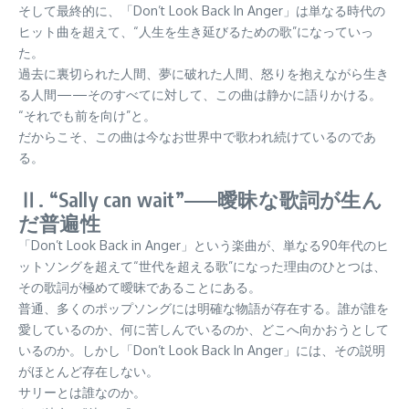
そして最終的に、「Don’t Look Back In Anger」は単なる時代の
ヒット曲を超えて、“人生を生き延びるための歌”になっていっ
た。
過去に裏切られた人間、夢に破れた人間、怒りを抱えながら生き
る人間——そのすべてに対して、この曲は静かに語りかける。
“それでも前を向け”と。
だからこそ、この曲は今なお世界中で歌われ続けているのであ
る。
Ⅱ. “Sally can wait”——曖昧な歌詞が生ん
だ普遍性
「Don’t Look Back in Anger」という楽曲が、単なる90年代のヒ
ットソングを超えて“世代を超える歌”になった理由のひとつは、
その歌詞が極めて曖昧であることにある。
普通、多くのポップソングには明確な物語が存在する。誰が誰を
愛しているのか、何に苦しんでいるのか、どこへ向かおうとして
いるのか。しかし「Don’t Look Back In Anger」には、その説明
がほとんど存在しない。
サリーとは誰なのか。