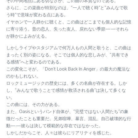
その中間地点にある切なさが、この曲の本質なのである。
さらに、この楽曲が特別なのは、“一人で聴く時”と“みんなで歌
う時”で意味が変わる点にある。
イヤホンで一人静かに聴くと、この曲はどこまでも個人的な記憶
に寄り添う。昔の恋人、失った友人、戻れない季節——それら
が静かによみがえる。
しかしライブやスタジアムで何万人もの人間と歌うと、この曲は
まったく別の姿になる。そこでは個人的な悲しみが、“共有でき
る感情”へと変わるのである。
この変化こそが、「Don’t Look Back In Anger」の最大の魔法な
のかもしれない。
ロックミュージックの歴史には、多くの名曲が存在する。しか
し、“みんなで歌うことで感情が救済される曲”は決して多くな
い。
この曲には、その力がある。
また、Oasisというバンド自体が、“完璧ではない人間たち”の象
徴だったことも重要だ。兄弟喧嘩、暴言、混乱、自己破壊的な行
動——彼らは決して模範的な存在ではなかった。
しかしだからこそ、人々は彼らにリアリティを感じた。