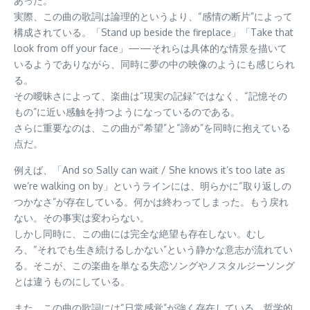
あった。
実際、この曲の歌詞は論理的というより、“感情の断片”によって
構成されている。「Stand up beside the fireplace」「Take that
look from off your face」——それらは具体的な情景を描いて
いるようでありながら、同時に夢の中の映像のようにも感じられ
る。
その曖昧さによって、楽曲は“現実の記録”ではなく、“記憶その
もの”に近い感触を持つようになっているのである。
さらに重要なのは、この曲が“希望”と“諦め”を同時に抱えている
点だ。
例えば、「And so Sally can wait / She knows it’s too late as
we’re walking on by」というラインには、明らかに“取り返しの
つかなさ”が存在している。何かは終わってしまった。もう戻れ
ない。その事実は変わらない。
しかし同時に、この曲には完全な絶望も存在しない。むし
ろ、“それでも生き続けるしかない”という静かな意志が流れてい
る。そこが、この楽曲を単なる失恋ソングやノスタルジーソング
とは違うものにしている。
また、この曲の歌詞には“日常感覚”が強く存在している。哲学的