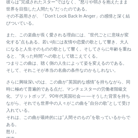
彼らは“完成されたスター”ではなく、“怒りや弱さを抱えたまま
世界を目指した人間たち”だったのである。
その不器用さが、「Don’t Look Back In Anger」の感情と深く結
びついている。
また、この楽曲が長く愛される理由には、“世代ごとに意味が変
化する”点もある。若い頃には友情や恋愛の歌として響き、大人
になると人生そのものの歌として響く。そしてさらに年齢を重ね
ると、“失った時間”への歌として聴こえてくる。
つまりこの曲は、聴く側の人生によって姿を変えるのである。
そして、それこそが本当の名曲の条件なのかもしれない。
さらに興味深いのは、この曲が“英国的な感情”を持ちながら、同
時に極めて普遍的である点だ。マンチェスターの労働者階級文
化、ブリットポップ、90年代英国社会——そうした背景を持ち
ながら、それでも世界中の人々がこの曲を“自分の歌”として受け
入れている。
それは、この曲が最終的には“人間そのもの”を歌っているからで
ある。
怒り。