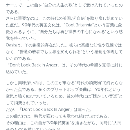
ナーまで、この曲を“自分の人生の歌”として受け入れていったの
である。
さらに重要なのは、この時代の英国が“自信”を取り戻し始めてい
た点だ。90年代の英国文化は、“Cool Britannia”という言葉に象
徴されるように、“自分たちは再び世界の中心になれる”という感
覚を持っていた。
Oasisは、その象徴的存在だった。彼らは高級な知性や洗練では
なく、“普通の若者でも世界を変えられる”という感覚を体現して
いたのである。
「Don’t Look Back In Anger」は、その時代の希望を完璧に封じ
込めていた。
しかし興味深いのは、この曲が単なる“時代の消費物”で終わらな
かった点である。多くのブリットポップ楽曲は、90年代という
空気と強く結びついているため、後の時代には“懐かしい音楽”と
して消費されていった。
だが、「Don’t Look Back In Anger」は違った。
この曲だけは、時代が変わっても歌われ続けたのである。
その理由は、この曲が“90年代英国”を描きながら、同時に“人間
そのもの”を描いていたからだ。