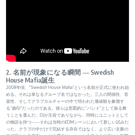
2. 名前が現象になる瞬間 ― Swedish
House Mafia誕生
2008年頃、“Swedish House Mafia”という名前が正式に使われ始
める。それは単なるグループ名ではなかった。三人の関係性、音
楽性、そしてクラブカルチャーの中で培われた価値観を象徴す
る“旗印”だったのである。彼らは意図的に“バンド”として振る舞
うことを選んだ。DJが主役でありながら、同時にユニットとして
の物語を持つ――それは当時のEDMシーンにおいて新しい試みだ
った。クラブの中だけで完結する存在ではなく、より広い文脈の