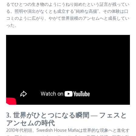
るでひとつの生き物のようにうねり始めたという証言が残ってい
る。照明や演出がなくとも成立する“純粋な高揚”。その体験は口
コミのように広がり、やがて世界規模のアンセムへと成長してい
った。
3. 世界がひとつになる瞬間 ― フェスと
アンセムの時代
2010年代初頭、Swedish House Mafiaは世界的な現象へと進化す