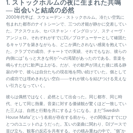
1. ストックホルムの夜に生まれた共鳴
― 出会いと結成の必然
2000年代半ば、スウェーデン・ストックホルム。冷たい空気に
包まれた都市のナイトシーンで、三つの才能が静かに交差してい
た。アクスウェル、セバスチャン・イングロッソ、スティーヴ・
アンジェロ。それぞれがすでにDJ／プロデューサーとして確固た
るキャリアを築きながらも、どこか満たされない感覚を抱えてい
た。クラブでの成功、チャートでの実績、それでもなお、彼らの
内側には“もっと大きな何か”への渇望があったのである。音楽を
鳴らすたびに歓声は上がる。だが、その歓声が消えた後に残る静
寂の中で、彼らは自分たちの現在地を問い続けていた。個として
の成功では埋めきれない空白――それが彼らを結びつける見えな
い引力となっていく。
彼らは偶然ではなく、必然として出会った。同じ都市、同じ時
代、そして同じ熱量。音楽に対する価値観が驚くほど一致してい
た三人は、自然と行動を共にするようになる。まだ“Swedish
House Mafia”という名前が存在する前から、その関係はすでにひ
とつのユニットのようだった。互いの楽曲に関わり、DJブースで
並び立ち、観客の反応を共有する。その積み重ねの中で、“個”か