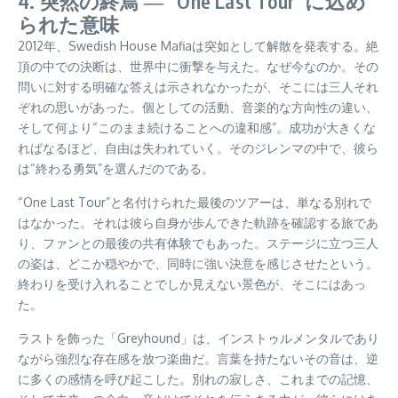
4. 突然の終焉 ― “One Last Tour”に込め
られた意味
2012年、Swedish House Mafiaは突如として解散を発表する。絶
頂の中での決断は、世界中に衝撃を与えた。なぜ今なのか。その
問いに対する明確な答えは示されなかったが、そこには三人それ
ぞれの思いがあった。個としての活動、音楽的な方向性の違い、
そして何より“このまま続けることへの違和感”。成功が大きくな
ればなるほど、自由は失われていく。そのジレンマの中で、彼ら
は“終わる勇気”を選んだのである。
“One Last Tour”と名付けられた最後のツアーは、単なる別れで
はなかった。それは彼ら自身が歩んできた軌跡を確認する旅であ
り、ファンとの最後の共有体験でもあった。ステージに立つ三人
の姿は、どこか穏やかで、同時に強い決意を感じさせたという。
終わりを受け入れることでしか見えない景色が、そこにはあっ
た。
ラストを飾った「Greyhound」は、インストゥルメンタルであり
ながら強烈な存在感を放つ楽曲だ。言葉を持たないその音は、逆
に多くの感情を呼び起こした。別れの寂しさ、これまでの記憶、