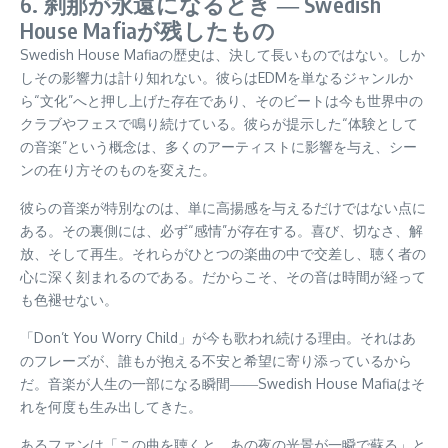
6. 刹那が永遠になるとき ― Swedish
House Mafiaが残したもの
Swedish House Mafiaの歴史は、決して長いものではない。しか
しその影響力は計り知れない。彼らはEDMを単なるジャンルか
ら“文化”へと押し上げた存在であり、そのビートは今も世界中の
クラブやフェスで鳴り続けている。彼らが提示した“体験として
の音楽”という概念は、多くのアーティストに影響を与え、シー
ンの在り方そのものを変えた。
彼らの音楽が特別なのは、単に高揚感を与えるだけではない点に
ある。その裏側には、必ず“感情”が存在する。喜び、切なさ、解
放、そして再生。それらがひとつの楽曲の中で交差し、聴く者の
心に深く刻まれるのである。だからこそ、その音は時間が経って
も色褪せない。
「Don’t You Worry Child」が今も歌われ続ける理由。それはあ
のフレーズが、誰もが抱える不安と希望に寄り添っているから
だ。音楽が人生の一部になる瞬間――Swedish House Mafiaはそ
れを何度も生み出してきた。
あるファンは「この曲を聴くと、あの夜の光景が一瞬で蘇る」と