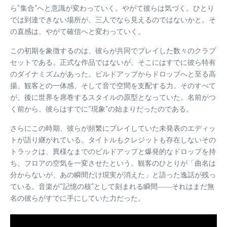
ら“集合”へと意識が変わっていく。やがて彼らは気づく。ひとり
では到達できない場所が、三人でなら見えるのではないかと。そ
の直感は、やがて確信へと変わっていく。
この初期を象徴するのは、彼らが共同でプレイした数々のクラブ
セットである。正式な作品ではないが、そこにはすでに彼ら特有
のダイナミズムがあった。ビルドアップからドロップへと至る高
揚、観客との一体感、そして音で空間を支配する力。そのすべて
が、後に世界を席巻するスタイルの原型となっていた。名前がつ
く前から、彼らはすでに“現象”の始まりだったのである。
さらにこの時期、彼らが頻繁にプレイしていた未発表のエディッ
トが語り継がれている。タイトルもクレジットも存在しないその
トラックは、異様なまでのビルドアップと爆発的なドロップを持
ち、フロアの空気を一変させたという。観客のひとりが「曲名は
分からないが、あの瞬間だけ現実が消えた」と語った逸話が残っ
ている。音楽が“記憶の核”として刻まれる瞬間――それはまだ無
名の彼らがすでに手にしていた力だった。