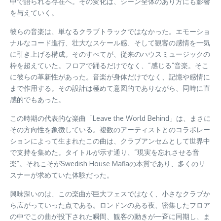
中で語られる存在へ。その変化は、シーン全体のあり方にも影響
を与えていく。
彼らの音楽は、単なるクラブトラックではなかった。エモーショ
ナルなコード進行、壮大なスケール感、そして観客の感情を一気
に引き上げる構成。そのすべてが、従来のハウスミュージックの
枠を超えていた。フロアで踊るだけでなく、“感じる”音楽。そこ
に彼らの革新性があった。音楽が身体だけでなく、記憶や感情に
まで作用する。その設計は極めて意図的でありながら、同時に直
感的でもあった。
この時期の代表的な楽曲「Leave the World Behind」は、まさに
その方向性を象徴している。複数のアーティストとのコラボレー
ションによって生まれたこの曲は、クラブアンセムとして世界中
で支持を集めた。タイトルが示す通り、“現実を忘れさせる音
楽”。それこそがSwedish House Mafiaの本質であり、多くのリ
スナーが求めていた体験だった。
興味深いのは、この楽曲が巨大フェスではなく、小さなクラブか
ら広がっていった点である。ロンドンのある夜、密集したフロア
の中でこの曲が投下された瞬間、観客の動きが一斉に同期し、ま