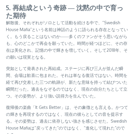
5. 再結成という奇跡 ― 沈黙の中で育っ
た期待
解散後、それぞれがソロとして活動を続ける中で、“Swedish
House Mafia”という名前は神話のように語られる存在となってい
く。もう戻ることはないのか――多くのファンがそう思いながら
も、心のどこかで再会を願っていた。時間が経つほどに、その存
在は美化され、記憶の中で輝きを増していく。そして2018年、そ
の願いは現実となる。
突如として発表された再結成。ステージに再び三人が並んだ瞬
間、会場は歓喜に包まれた。それは単なる復活ではない。時間を
経て再び交差した三つの軌跡が、新たな意味を持って結びついた
瞬間だった。過去をなぞるのではなく、現在の自分たちとして立
つ。その姿勢が、より強い説得力を生んでいた。
復帰後の楽曲「It Gets Better」は、その象徴とも言える。かつて
の輝きを再現するのではなく、現在の彼らとしての音を提示す
る。その姿勢は、過去に依存しない強さを感じさせた。Swedish
House Mafiaは“戻ってきた”のではなく、“進化して現れた”ので