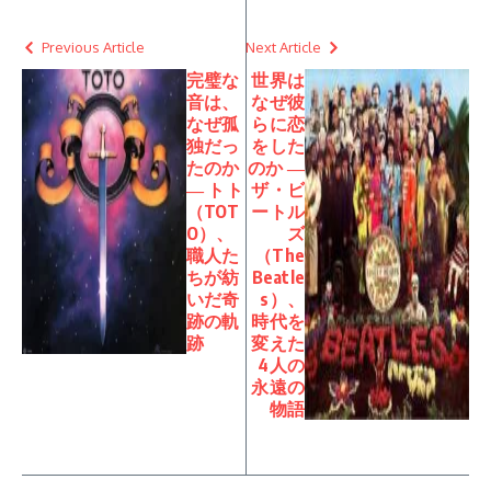
Previous Article
Next Article
完璧な
世界は
音は、
なぜ彼
なぜ孤
らに恋
独だっ
をした
たのか
のか ―
― トト
ザ・ビ
（TOT
ートル
O）、
ズ
職人た
（The
ちが紡
Beatle
いだ奇
s）、
跡の軌
時代を
跡
変えた
4人の
永遠の
物語