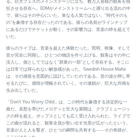
る。巨大フェスのメインステージに立ち、数万人規模の観客を熱
狂させる存在へ。EDMがメインストリームへと躍り出る流れの中
で、彼らはその中心にいた。単なる人気ではない。“時代そのも
の”を象徴する存在だったのである。彼らの名前がラインナップ
にあるだけでチケットが動く。その影響力は、音楽の枠を超えて
いた。
彼らのライブは、音楽を超えた体験だった。照明、映像、そして
音が完全に同期し、ひとつの物語を作り上げる。観客はその中に
没入し、個としてではなく“群衆の一部”として存在する。そこに
は日常では得られない解放感があった。Swedish House Mafia
は、その感覚を意図的に設計していたのである。音の波が押し寄
せるたびに、感情が増幅されていく。その連鎖が、巨大な共鳴を
生み出していた。
「Don’t You Worry Child」は、この時代を象徴する決定的な一
曲だ。哀愁を帯びたメロディと壮大な展開は、クラブミュージッ
クの枠を超え、ポップスとしても広く受け入れられた。ライブで
この曲が流れると、観客全員が歌い出す光景が広がったという。
音楽が人と人を繋ぎ、ひとつの瞬間を共有する――その奇跡が、
ここにはあった。