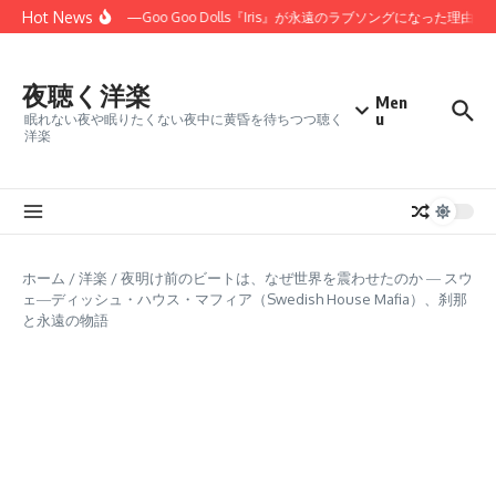
コンテンツへスキップ
Hot News
ほしかった」——Goo Goo Dolls『Iris』が永遠のラブソングになった理由
夜聴く洋楽
Men
u
眠れない夜や眠りたくない夜中に黄昏を待ちつつ聴く
洋楽
ホーム
/
洋楽
/
夜明け前のビートは、なぜ世界を震わせたのか ― スウ
ェ―ディッシュ・ハウス・マフィア（Swedish House Mafia）、刹那
と永遠の物語