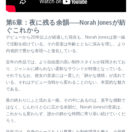
第6章：夜に残る余韻——Norah Jonesが紡
ぐこれから
デビューから20年以上が経過した現在も、Norah Jonesは第一線
で活動を続けている。その音楽は年齢とともに深みを増し、より
内省的で豊かな表現へと進化している。
近年の作品では、より自由度の高い制作スタイルが採用されてお
り、ジャンルに縛られない柔軟なサウンドが特徴となっている。
それでもなお、彼女の音楽には一貫した「静かな感情」が流れて
いる。それはデビュー当時から変わることのない、本質的な魅力
である。
夜の終わりにふと流れる一曲。その中にあるのは、派手な感動で
はなく、じんわりと心に広がる余韻だ。Norah Jonesの音楽は、
これからも変わらず、誰かの静かな時間に寄り添い続けていくだ
ろう。
近年では、自身のペースをより尊重した制作環境を整え、小規模