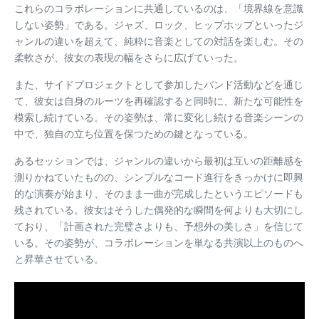
これらのコラボレーションに共通しているのは、「境界線を意識
しない姿勢」である。ジャズ、ロック、ヒップホップといったジ
ャンルの違いを超えて、純粋に音楽としての対話を楽しむ。その
柔軟さが、彼女の表現の幅をさらに広げていった。
また、サイドプロジェクトとして参加したバンド活動などを通じ
て、彼女は自身のルーツを再確認すると同時に、新たな可能性を
模索し続けている。その姿勢は、常に変化し続ける音楽シーンの
中で、独自の立ち位置を保つための鍵となっている。
あるセッションでは、ジャンルの違いから最初は互いの距離感を
測りかねていたものの、シンプルなコード進行をきっかけに即興
的な演奏が始まり、そのまま一曲が完成したというエピソードも
残されている。彼女はそうした偶発的な瞬間を何よりも大切にし
ており、「計画された完璧さよりも、予想外の美しさ」を信じて
いる。その姿勢が、コラボレーションを単なる共演以上のものへ
と昇華させている。