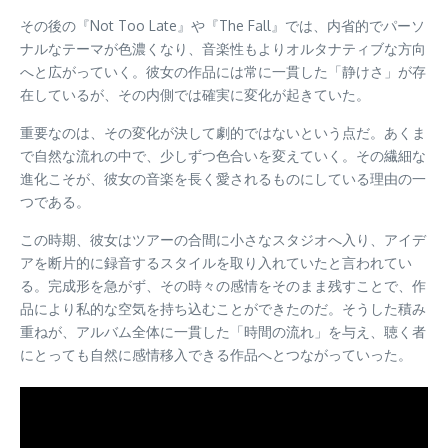
その後の『Not Too Late』や『The Fall』では、内省的でパーソ
ナルなテーマが色濃くなり、音楽性もよりオルタナティブな方向
へと広がっていく。彼女の作品には常に一貫した「静けさ」が存
在しているが、その内側では確実に変化が起きていた。
重要なのは、その変化が決して劇的ではないという点だ。あくま
で自然な流れの中で、少しずつ色合いを変えていく。その繊細な
進化こそが、彼女の音楽を長く愛されるものにしている理由の一
つである。
この時期、彼女はツアーの合間に小さなスタジオへ入り、アイデ
アを断片的に録音するスタイルを取り入れていたと言われてい
る。完成形を急がず、その時々の感情をそのまま残すことで、作
品により私的な空気を持ち込むことができたのだ。そうした積み
重ねが、アルバム全体に一貫した「時間の流れ」を与え、聴く者
にとっても自然に感情移入できる作品へとつながっていった。