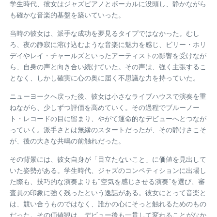
学生時代、彼女はジャズピアノとボーカルに没頭し、静かながら
も確かな音楽的基盤を築いていった。
当時の彼女は、派手な成功を夢見るタイプではなかった。むし
ろ、夜の静寂に溶け込むような音楽に魅力を感じ、ビリー・ホリ
デイやレイ・チャールズといったアーティストの影響を受けなが
ら、自身の声と向き合い続けていた。その声は、強く主張するこ
となく、しかし確実に心の奥に届く不思議な力を持っていた。
ニューヨークへ戻った後、彼女は小さなライブハウスで演奏を重
ねながら、少しずつ評価を高めていく。その過程でブルーノー
ト・レコードの目に留まり、やがて運命的なデビューへとつなが
っていく。派手さとは無縁のスタートだったが、その静けさこそ
が、後の大きな共鳴の前触れだった。
その背景には、彼女自身が「目立たないこと」に価値を見出して
いた姿勢がある。学生時代、ジャズのコンペティションに出場し
た際も、技巧的な演奏よりも“空気を感じさせる演奏”を選び、審
査員の印象に強く残ったという逸話がある。彼女にとって音楽と
は、競い合うものではなく、誰かの心にそっと触れるためのもの
だった。その価値観は、デビュー後も一貫して変わることがなか