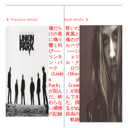
Previous Article
Next Article
傷だら
乾いた
けの夜
夜風と
に鳴り
魂のグ
響く叫
ルーヴ
び——
——シ
リンキ
ェリ
ン・パ
ル・ク
ーク
ロウ
（Linki
（Sher
n
yl
Park）
Crow
が刻ん
）が刻
だ、終
んでき
わらな
た、揺
い感情
るがぬ
の記録
自由の
軌跡