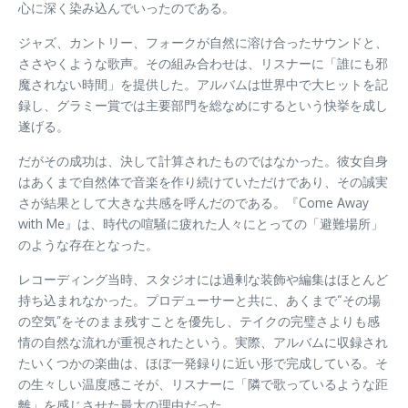
心に深く染み込んでいったのである。
ジャズ、カントリー、フォークが自然に溶け合ったサウンドと、
ささやくような歌声。その組み合わせは、リスナーに「誰にも邪
魔されない時間」を提供した。アルバムは世界中で大ヒットを記
録し、グラミー賞では主要部門を総なめにするという快挙を成し
遂げる。
だがその成功は、決して計算されたものではなかった。彼女自身
はあくまで自然体で音楽を作り続けていただけであり、その誠実
さが結果として大きな共感を呼んだのである。『Come Away
with Me』は、時代の喧騒に疲れた人々にとっての「避難場所」
のような存在となった。
レコーディング当時、スタジオには過剰な装飾や編集はほとんど
持ち込まれなかった。プロデューサーと共に、あくまで“その場
の空気”をそのまま残すことを優先し、テイクの完璧さよりも感
情の自然な流れが重視されたという。実際、アルバムに収録され
たいくつかの楽曲は、ほぼ一発録りに近い形で完成している。そ
の生々しい温度感こそが、リスナーに「隣で歌っているような距
離」を感じさせた最大の理由だった。