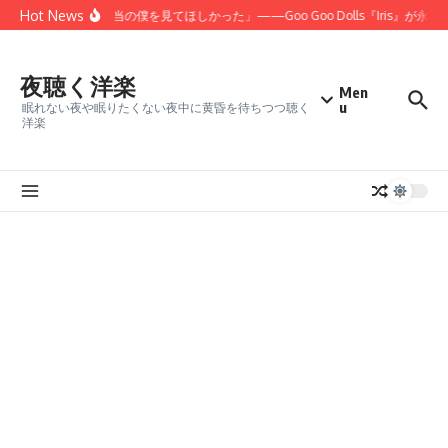
コンテンツへスキップ
Hot News
「君にだけは、本当の僕を見てほしかった」——Goo Goo Dolls『Iris』が永
夜聴く洋楽
Men
u
眠れない夜や眠りたくない夜中に黄昏を待ちつつ聴く
洋楽