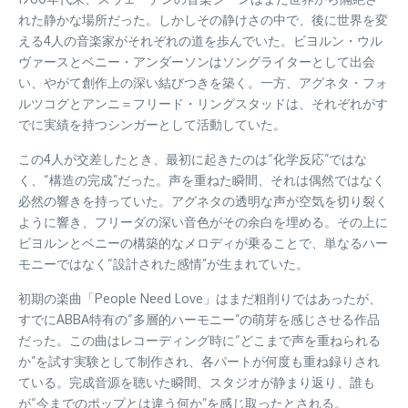
れた静かな場所だった。しかしその静けさの中で、後に世界を変
える4人の音楽家がそれぞれの道を歩んでいた。ビヨルン・ウル
ヴァースとベニー・アンダーソンはソングライターとして出会
い、やがて創作上の深い結びつきを築く。一方、アグネタ・フォ
ルツコグとアンニ＝フリード・リングスタッドは、それぞれがす
でに実績を持つシンガーとして活動していた。
この4人が交差したとき、最初に起きたのは“化学反応”ではな
く、“構造の完成”だった。声を重ねた瞬間、それは偶然ではなく
必然の響きを持っていた。アグネタの透明な声が空気を切り裂く
ように響き、フリーダの深い音色がその余白を埋める。その上に
ビヨルンとベニーの構築的なメロディが乗ることで、単なるハー
モニーではなく“設計された感情”が生まれていた。
初期の楽曲「People Need Love」はまだ粗削りではあったが、
すでにABBA特有の“多層的ハーモニー”の萌芽を感じさせる作品
だった。この曲はレコーディング時に“どこまで声を重ねられる
か”を試す実験として制作され、各パートが何度も重ね録りされ
ている。完成音源を聴いた瞬間、スタジオが静まり返り、誰も
が“今までのポップとは違う何か”を感じ取ったとされる。