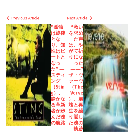
Previous Article
Next Article
“孤独
“救い
は旋律
を求め
とな
た声
り、知
は、や
性はビ
がて祈
ートと
りにな
なっ
った
た” ―
――”
スティ
ザ・ヴ
ング
ァーヴ
（Stin
（The
g）、
Verve
静かな
）、崩
る革新
壊と再
者が歩
生を繰
んだ魂
り返し
の航路
た魂の
軌跡