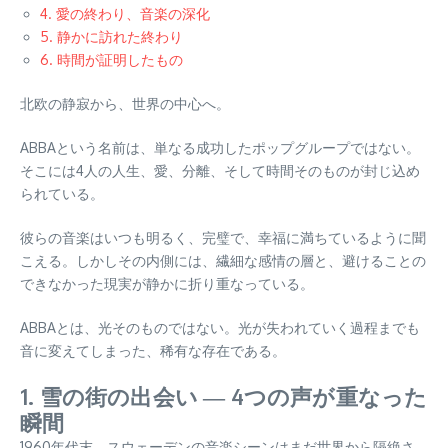
4. 愛の終わり、音楽の深化
5. 静かに訪れた終わり
6. 時間が証明したもの
北欧の静寂から、世界の中心へ。
ABBAという名前は、単なる成功したポップグループではない。
そこには4人の人生、愛、分離、そして時間そのものが封じ込め
られている。
彼らの音楽はいつも明るく、完璧で、幸福に満ちているように聞
こえる。しかしその内側には、繊細な感情の層と、避けることの
できなかった現実が静かに折り重なっている。
ABBAとは、光そのものではない。光が失われていく過程までも
音に変えてしまった、稀有な存在である。
1. 雪の街の出会い ― 4つの声が重なった
瞬間
1960年代末、スウェーデンの音楽シーンはまだ世界から隔絶さ