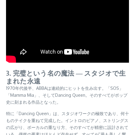
3. 完璧という名の魔法 ― スタジオで生
まれた永遠
1970年代後半、ABBAは連続的にヒットを生み出す。「SOS」
「Mamma Mia」、そしてDancing Queen。そのすべてがポップ
史に刻まれる作品となった。
特に「Dancing Queen」は、スタジオワークの極致であり、何十
ものテイクを重ねて完成した。イントロのピアノ、ストリングス
の広がり、ボーカルの重なり方、そのすべてが精密に設計されて
いる。偶然の要素はほとんど存在せず、すべてが“最も美しく響