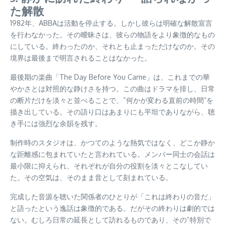
た解散
1982年、ABBAは活動を停止する。しかし彼らは明確な解散宣言
を行わなかった。その曖昧さは、彼らの物語をより象徴的なもの
にしている。終わったのか、それとも止まっただけなのか。その
境界は最後まで明言されることはなかった。
最後期の楽曲「The Day Before You Came」は、これまでの華
やかさとは対照的な静けさを持つ。この曲はドラマを排し、日常
の断片だけを淡々と並べることで、“何かが変わる直前の時間”を
描き出している。その語り口はあまりにも平坦でありながら、聴
き手には強烈な余韻を残す。
制作時のスタジオは、かつてのような熱気ではなく、どこか静か
な距離感に包まれていたと言われている。メンバー同士の会話は
最小限に抑えられ、それぞれが自分の役割を淡々とこなしてい
た。その空気は、そのまま音として刻まれている。
完成した音源を聴いた関係者のひとりが「これは終わりの音だ」
と語ったという逸話は象徴的である。だがその終わりは劇的では
ない。むしろ日常の延長として訪れるものであり、その“特別で