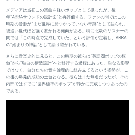
メディアは当初この楽曲を軽いポップとして扱ったが、後
年“ABBAサウンドの設計図”と再評価する。ファンの間ではこの
時期の音源が“まだ世界に見つかっていない奇跡”として語られ、
後追い世代ほど強く惹かれる傾向がある。特に北欧のリスナーの
間では「この時点で完成していた」という評価が定着し、ABBA
の“始まりの神話”として語り継がれている。
さらに音楽史的に見ると、この時期の彼らは“英語圏ポップの模
倣”から“独自の構造設計”へと移行する過程にあった。単なる影響
ではなく、自分たちの音を論理的に組み立てるという姿勢が、こ
の後の爆発的成功の土台となる。彼らはまだ無名だったが、その
内部ではすでに“世界標準のポップ”が静かに完成しつつあったの
である。