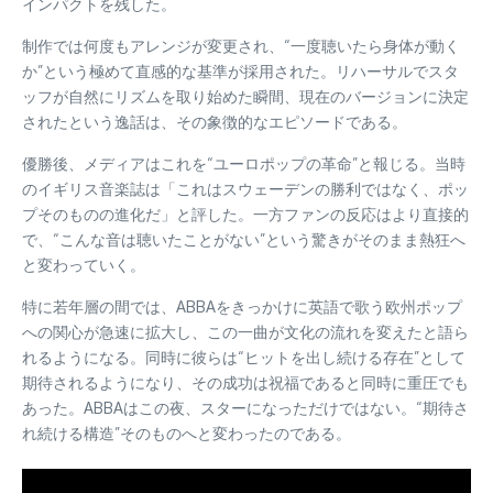
インパクトを残した。
制作では何度もアレンジが変更され、“一度聴いたら身体が動く
か”という極めて直感的な基準が採用された。リハーサルでスタ
ッフが自然にリズムを取り始めた瞬間、現在のバージョンに決定
されたという逸話は、その象徴的なエピソードである。
優勝後、メディアはこれを“ユーロポップの革命”と報じる。当時
のイギリス音楽誌は「これはスウェーデンの勝利ではなく、ポッ
プそのものの進化だ」と評した。一方ファンの反応はより直接的
で、“こんな音は聴いたことがない”という驚きがそのまま熱狂へ
と変わっていく。
特に若年層の間では、ABBAをきっかけに英語で歌う欧州ポップ
への関心が急速に拡大し、この一曲が文化の流れを変えたと語ら
れるようになる。同時に彼らは“ヒットを出し続ける存在”として
期待されるようになり、その成功は祝福であると同時に重圧でも
あった。ABBAはこの夜、スターになっただけではない。“期待さ
れ続ける構造”そのものへと変わったのである。