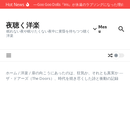
コンテンツへスキップ
Hot News
ほしかった」——Goo Goo Dolls『Iris』が永遠のラブソングになった理由
夜聴く洋楽
Men
u
眠れない夜や眠りたくない夜中に黄昏を待ちつつ聴く
洋楽
ホーム
/
洋楽
/
扉の向こうにあったのは、狂気か、それとも真実か ―
ザ・ドアーズ（The Doors）、時代を焼き尽くした詩と衝動の記録