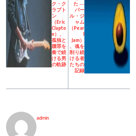
ク・ク
た ―
ラプト
パー
ン
ル・ジ
（Eric
ャム
Clapto
（Pear
n）、
l
孤独と
Jam）
贖罪を
、魂を
奏で続
削り続
ける男
ける者
の軌跡
たちの
記録
admin