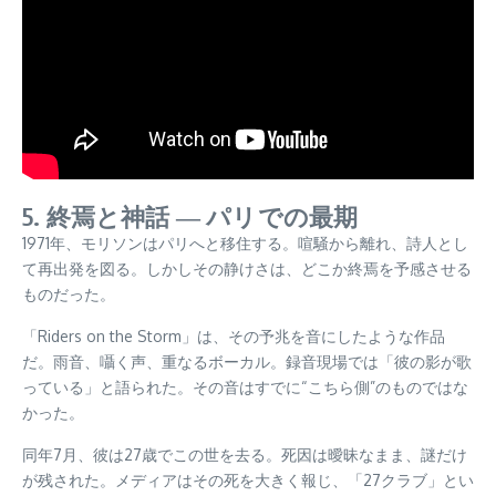
5. 終焉と神話 ― パリでの最期
1971年、モリソンはパリへと移住する。喧騒から離れ、詩人とし
て再出発を図る。しかしその静けさは、どこか終焉を予感させる
ものだった。
「Riders on the Storm」は、その予兆を音にしたような作品
だ。雨音、囁く声、重なるボーカル。録音現場では「彼の影が歌
っている」と語られた。その音はすでに“こちら側”のものではな
かった。
同年7月、彼は27歳でこの世を去る。死因は曖昧なまま、謎だけ
が残された。メディアはその死を大きく報じ、「27クラブ」とい