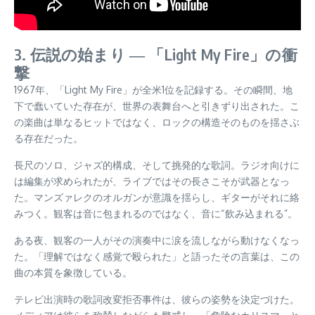
3. 伝説の始まり ― 「Light My Fire」の衝
撃
1967年、「Light My Fire」が全米1位を記録する。その瞬間、地
下で蠢いていた存在が、世界の表舞台へと引きずり出された。こ
の楽曲は単なるヒットではなく、ロックの構造そのものを揺さぶ
る存在だった。
長尺のソロ、ジャズ的構成、そして挑発的な歌詞。ラジオ向けに
は編集が求められたが、ライブではその長さこそが武器となっ
た。マンズァレクのオルガンが意識を揺らし、ギターがそれに絡
みつく。観客は音に包まれるのではなく、音に“飲み込まれる”。
ある夜、観客の一人がその演奏中に涙を流しながら動けなくなっ
た。「理解ではなく感覚で殴られた」と語ったその言葉は、この
曲の本質を象徴している。
テレビ出演時の歌詞改変拒否事件は、彼らの姿勢を決定づけた。