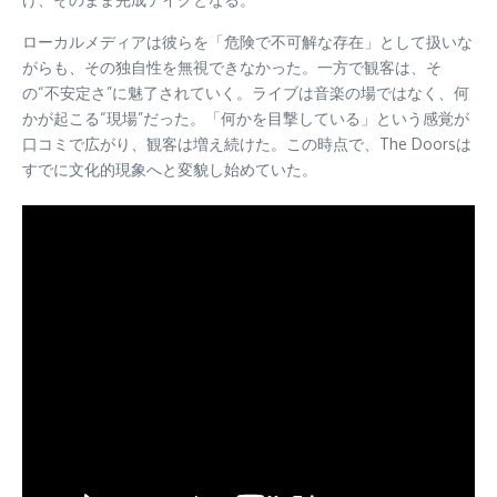
ローカルメディアは彼らを「危険で不可解な存在」として扱いな
がらも、その独自性を無視できなかった。一方で観客は、そ
の“不安定さ”に魅了されていく。ライブは音楽の場ではなく、何
かが起こる“現場”だった。「何かを目撃している」という感覚が
口コミで広がり、観客は増え続けた。この時点で、The Doorsは
すでに文化的現象へと変貌し始めていた。