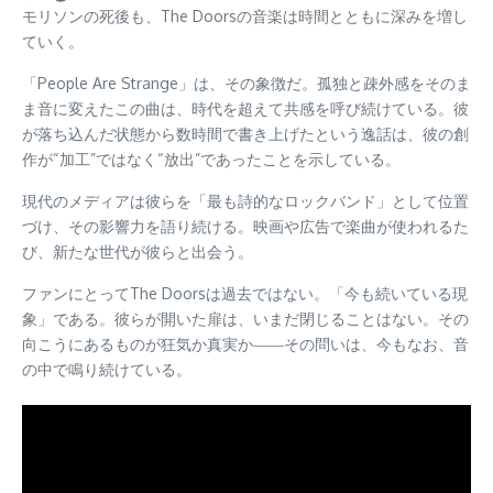
モリソンの死後も、The Doorsの音楽は時間とともに深みを増し
ていく。
「People Are Strange」は、その象徴だ。孤独と疎外感をそのま
ま音に変えたこの曲は、時代を超えて共感を呼び続けている。彼
が落ち込んだ状態から数時間で書き上げたという逸話は、彼の創
作が“加工”ではなく“放出”であったことを示している。
現代のメディアは彼らを「最も詩的なロックバンド」として位置
づけ、その影響力を語り続ける。映画や広告で楽曲が使われるた
び、新たな世代が彼らと出会う。
ファンにとってThe Doorsは過去ではない。「今も続いている現
象」である。彼らが開いた扉は、いまだ閉じることはない。その
向こうにあるものが狂気か真実か――その問いは、今もなお、音
の中で鳴り続けている。