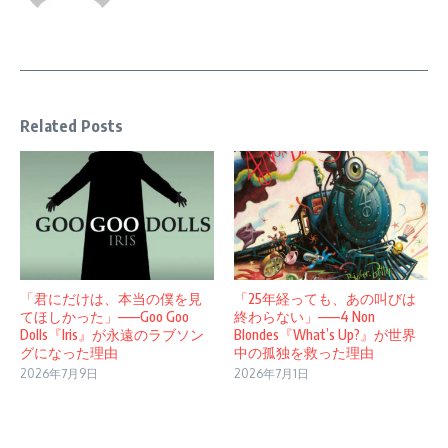
Related Posts
「君にだけは、本当の僕を見
「25年経っても、あの叫びは
てほしかった」——Goo Goo
終わらない」——4 Non
Dolls『Iris』が永遠のラブソン
Blondes『What’s Up?』が世界
グになった理由
中の孤独を救った理由
2026年7月9日
2026年7月1日