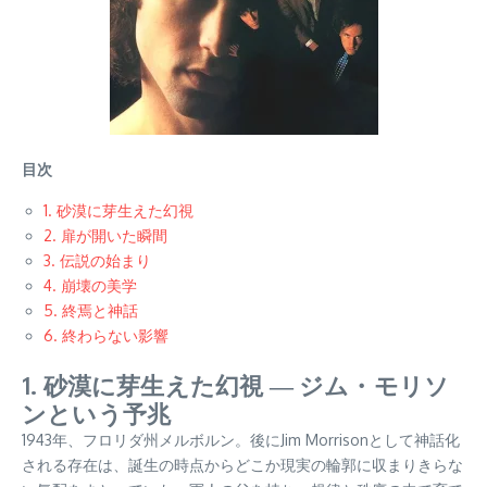
目次
1. 砂漠に芽生えた幻視
2. 扉が開いた瞬間
3. 伝説の始まり
4. 崩壊の美学
5. 終焉と神話
6. 終わらない影響
1. 砂漠に芽生えた幻視 ― ジム・モリソ
ンという予兆
1943年、フロリダ州メルボルン。後にJim Morrisonとして神話化
される存在は、誕生の時点からどこか現実の輪郭に収まりきらな