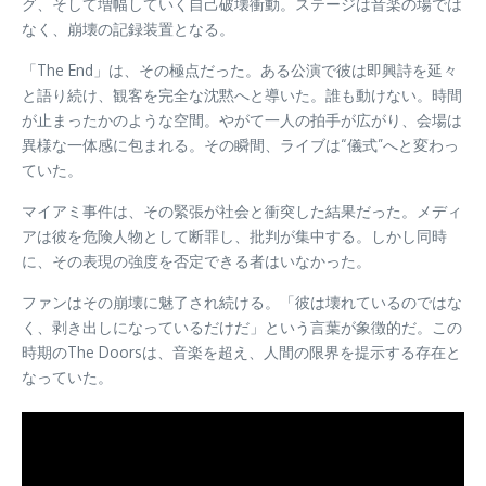
グ、そして増幅していく自己破壊衝動。ステージは音楽の場では
なく、崩壊の記録装置となる。
「The End」は、その極点だった。ある公演で彼は即興詩を延々
と語り続け、観客を完全な沈黙へと導いた。誰も動けない。時間
が止まったかのような空間。やがて一人の拍手が広がり、会場は
異様な一体感に包まれる。その瞬間、ライブは“儀式”へと変わっ
ていた。
マイアミ事件は、その緊張が社会と衝突した結果だった。メディ
アは彼を危険人物として断罪し、批判が集中する。しかし同時
に、その表現の強度を否定できる者はいなかった。
ファンはその崩壊に魅了され続ける。「彼は壊れているのではな
く、剥き出しになっているだけだ」という言葉が象徴的だ。この
時期のThe Doorsは、音楽を超え、人間の限界を提示する存在と
なっていた。