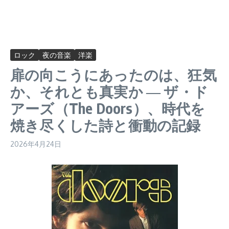
ロック
夜の音楽
洋楽
扉の向こうにあったのは、狂気
か、それとも真実か ― ザ・ド
アーズ（The Doors）、時代を
焼き尽くした詩と衝動の記録
2026年4月24日