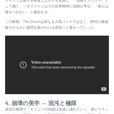
メディアは彼らを称賛しながらも警戒し、「危険なカリスマ」と
して描く。一方でファンはその反骨精神に信頼を寄せ、「彼らは
嘘をつかない」と確信する。
この時期、The Doorsは単なる人気バンドではなく、時代の価値
観そのものに疑問を投げかける存在へと変わっていった。
4. 崩壊の美学 ― 混沌と極限
成功の裏側で、モリソンの内面は急速に崩れていく。酒とドラッ