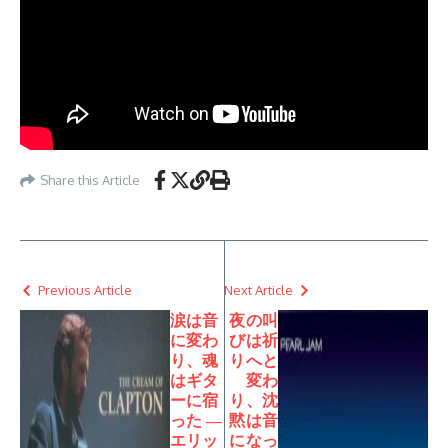
Share this Article
Previous Article
Next Article
涙は音
夜の叫
に変わ
びは祈
り、魂
りへと
はギタ
変わ
ーに宿
り、沈
った ―
黙は音
エリッ
になっ