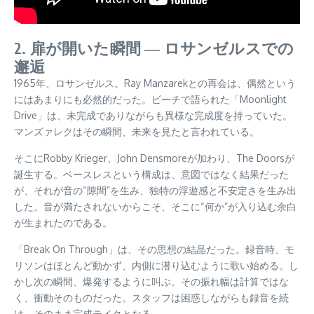
2. 扉が開いた瞬間 ― ロサンゼルスでの
邂逅
1965年、ロサンゼルス。Ray Manzarekとの再会は、偶然という
にはあまりにも必然的だった。ビーチで語られた「Moonlight
Drive」は、未完成でありながらも異様な完成度を持っていた。
マンズァレクはその瞬間、未来を見たと言われている。
そこにRobby Krieger、John Densmoreが加わり、The Doorsが
誕生する。ベースレスという構成は、意図ではなく結果だった
が、それが音の“隙間”を生み、独特の浮遊感と不安定さを生み出
した。音が満たされないからこそ、そこに“何か”が入り込む余白
が生まれたのである。
「Break On Through」は、その思想の結晶だった。録音時、モ
リソンはほとんど動かず、内側に潜り込むように歌い始める。し
かし次の瞬間、爆発するように叫ぶ。その振れ幅は計算ではな
く、衝動そのものだった。スタッフは困惑しながらも録音を続
け、そのまま完成テイクとなる。