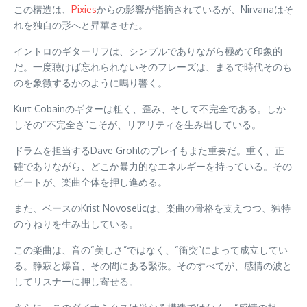
この構造は、
Pixies
からの影響が指摘されているが、Nirvanaはそ
れを独自の形へと昇華させた。
イントロのギターリフは、シンプルでありながら極めて印象的
だ。一度聴けば忘れられないそのフレーズは、まるで時代そのも
のを象徴するかのように鳴り響く。
Kurt Cobainのギターは粗く、歪み、そして不完全である。しか
しその“不完全さ”こそが、リアリティを生み出している。
ドラムを担当するDave Grohlのプレイもまた重要だ。重く、正
確でありながら、どこか暴力的なエネルギーを持っている。その
ビートが、楽曲全体を押し進める。
また、ベースのKrist Novoselicは、楽曲の骨格を支えつつ、独特
のうねりを生み出している。
この楽曲は、音の“美しさ”ではなく、“衝突”によって成立してい
る。静寂と爆音、その間にある緊張。そのすべてが、感情の波と
してリスナーに押し寄せる。