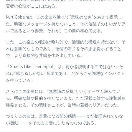
若者の心理がここにはある。
Kurt Cobainは、この楽曲を通じて“意味のなさ”をあえて提示し
た。明確なメッセージを持たないこと、その混乱そのものがリア
ルであるという姿勢。それが、この曲の核心である。
また、この楽曲の歌詞は断片的で、論理的な構造を持たない。そ
れは意図的なものであり、感情の断片をそのまま提示すること
で、より直接的な共鳴を生み出している。
「Smells Like Teen Spirit」は、何かを説明する曲ではない。そ
れは“感じるしかない”音楽であり、だからこそ強烈なインパクト
を持っている。
さらにこの楽曲には、“無意識の反抗”というテーマも潜んでい
る。明確な敵や目的を持たないまま、ただ現状に対する違和感を
爆発させる。その曖昧さこそが、当時の若者のリアルだった。
つまりこの曲は、言葉になる前の感情——まだ整理されていな
い衝動——をそのまま音にしたものなのである。