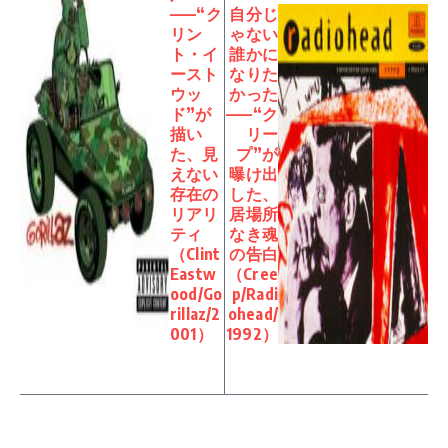
——“ク
自分じ
リン
ゃない
ト・イ
誰かに
ースト
なりた
ウッ
かった
ド”が
——“ク
描い
リー
た、見
プ”が
えない
曝け出
存在の
した、
リアリ
居場所
ティ
なき魂
（Clint
の告白
Eastw
（Cree
ood/Go
p/Radi
rillaz/2
ohead/
001）
1992）