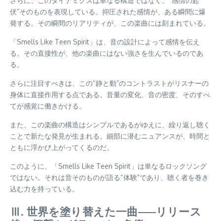
さらに、このダイナミクスは単なる構造ではなく、“感情の起
伏”そのものを表現している。抑圧された感情が、ある瞬間に爆
発する。その瞬間のリアリティが、この楽曲には刻まれている。
「Smells Like Teen Spirit」は、音の設計によって感情を伝え
る。その直接性が、他の楽曲にはない強さを生んでいるのであ
る。
さらに注目すべきは、この“静と動”のコントラストがリスナーの
身体に直接作用する点である。音量の変化、音の密度、そのすべ
てが感覚に働きかける。
また、この楽曲の構造はシンプルであるがゆえに、繰り返し聴く
ことで新たな発見が生まれる。細部に潜むニュアンスが、時間と
ともに浮かび上がってくるのだ。
このように、「Smells Like Teen Spirit」は単なるロックソング
ではない。それは音そのものが語る“体験”であり、聴く者を巻き
込む力を持っている。
Ⅲ. 世界を塗り替えた一曲——リリース