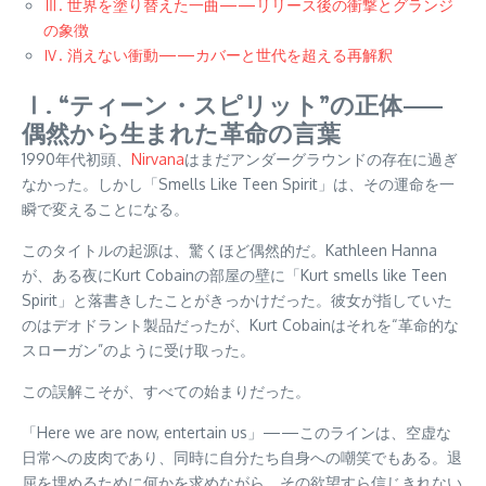
Ⅲ. 世界を塗り替えた一曲——リリース後の衝撃とグランジ
の象徴
Ⅳ. 消えない衝動——カバーと世代を超える再解釈
Ⅰ. “ティーン・スピリット”の正体——
偶然から生まれた革命の言葉
1990年代初頭、
Nirvana
はまだアンダーグラウンドの存在に過ぎ
なかった。しかし「Smells Like Teen Spirit」は、その運命を一
瞬で変えることになる。
このタイトルの起源は、驚くほど偶然的だ。Kathleen Hanna
が、ある夜にKurt Cobainの部屋の壁に「Kurt smells like Teen
Spirit」と落書きしたことがきっかけだった。彼女が指していた
のはデオドラント製品だったが、Kurt Cobainはそれを“革命的な
スローガン”のように受け取った。
この誤解こそが、すべての始まりだった。
「Here we are now, entertain us」——このラインは、空虚な
日常への皮肉であり、同時に自分たち自身への嘲笑でもある。退
屈を埋めるために何かを求めながら、その欲望すら信じきれない