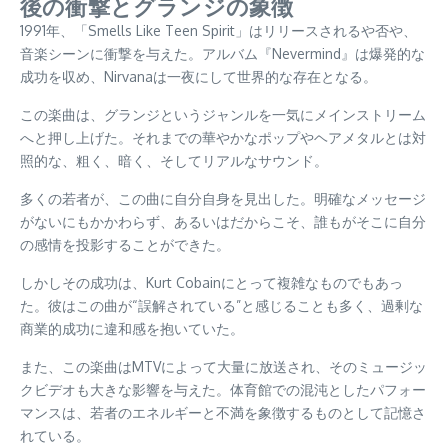
後の衝撃とグランジの象徴
1991年、「Smells Like Teen Spirit」はリリースされるや否や、
音楽シーンに衝撃を与えた。アルバム『Nevermind』は爆発的な
成功を収め、Nirvanaは一夜にして世界的な存在となる。
この楽曲は、グランジというジャンルを一気にメインストリーム
へと押し上げた。それまでの華やかなポップやヘアメタルとは対
照的な、粗く、暗く、そしてリアルなサウンド。
多くの若者が、この曲に自分自身を見出した。明確なメッセージ
がないにもかかわらず、あるいはだからこそ、誰もがそこに自分
の感情を投影することができた。
しかしその成功は、Kurt Cobainにとって複雑なものでもあっ
た。彼はこの曲が“誤解されている”と感じることも多く、過剰な
商業的成功に違和感を抱いていた。
また、この楽曲はMTVによって大量に放送され、そのミュージッ
クビデオも大きな影響を与えた。体育館での混沌としたパフォー
マンスは、若者のエネルギーと不満を象徴するものとして記憶さ
れている。