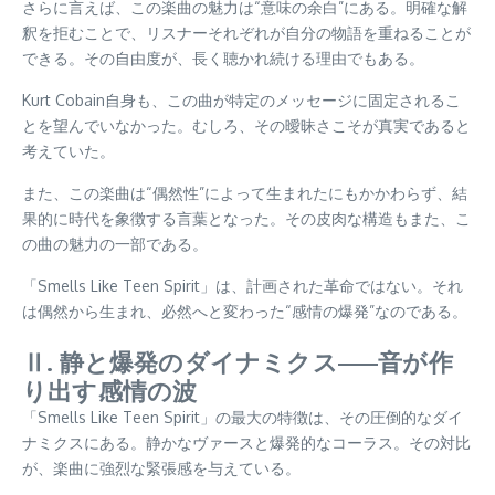
さらに言えば、この楽曲の魅力は“意味の余白”にある。明確な解
釈を拒むことで、リスナーそれぞれが自分の物語を重ねることが
できる。その自由度が、長く聴かれ続ける理由でもある。
Kurt Cobain自身も、この曲が特定のメッセージに固定されるこ
とを望んでいなかった。むしろ、その曖昧さこそが真実であると
考えていた。
また、この楽曲は“偶然性”によって生まれたにもかかわらず、結
果的に時代を象徴する言葉となった。その皮肉な構造もまた、こ
の曲の魅力の一部である。
「Smells Like Teen Spirit」は、計画された革命ではない。それ
は偶然から生まれ、必然へと変わった“感情の爆発”なのである。
Ⅱ. 静と爆発のダイナミクス——音が作
り出す感情の波
「Smells Like Teen Spirit」の最大の特徴は、その圧倒的なダイ
ナミクスにある。静かなヴァースと爆発的なコーラス。その対比
が、楽曲に強烈な緊張感を与えている。