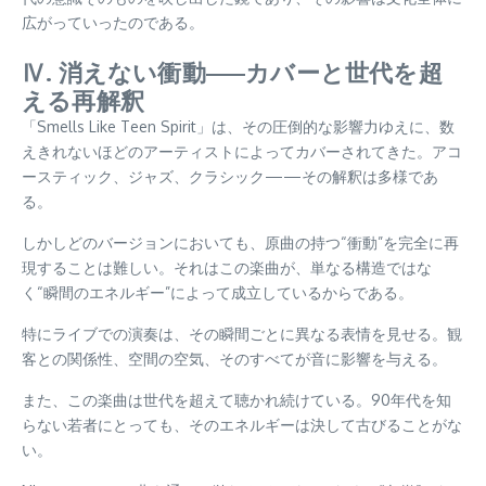
広がっていったのである。
Ⅳ. 消えない衝動——カバーと世代を超
える再解釈
「Smells Like Teen Spirit」は、その圧倒的な影響力ゆえに、数
えきれないほどのアーティストによってカバーされてきた。アコ
ースティック、ジャズ、クラシック——その解釈は多様であ
る。
しかしどのバージョンにおいても、原曲の持つ“衝動”を完全に再
現することは難しい。それはこの楽曲が、単なる構造ではな
く“瞬間のエネルギー”によって成立しているからである。
特にライブでの演奏は、その瞬間ごとに異なる表情を見せる。観
客との関係性、空間の空気、そのすべてが音に影響を与える。
また、この楽曲は世代を超えて聴かれ続けている。90年代を知
らない若者にとっても、そのエネルギーは決して古びることがな
い。