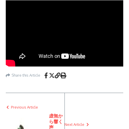
Share this Article
Previous Article
虚無か
ら響く
Next Article
声