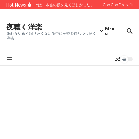
コンテンツへスキップ
Hot News
「君にだけは、本当の僕を見てほしかった」——Goo Goo Dolls『Ir
夜聴く洋楽
Men
u
眠れない夜や眠りたくない夜中に黄昏を待ちつつ聴く
洋楽