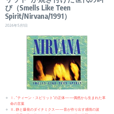
び（Smells Like Teen
Spirit/Nirvana/1991）
2026年5月1日
Ⅰ. “ティーン・スピリット”の正体——偶然から生まれた革
命の言葉
Ⅱ. 静と爆発のダイナミクス——音が作り出す感情の波