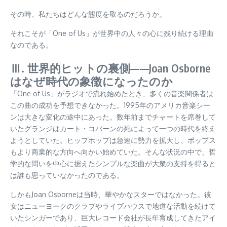
その時、私たちはどんな態度を取るのだろうか。
それこそが「One of Us」が世界中の人々の心に残り続ける理由
なのである。
Ⅲ. 世界的ヒットの裏側——Joan Osborne
はなぜ時代の象徴になったのか
「One of Us」がラジオで流れ始めたとき、多くの音楽関係者は
この曲の成功を予想できなかった。1995年のアメリカ音楽シー
ンは大きな変化の途中にあった。数年前までチャートを席巻して
いたグランジはカート・コバーンの死によって一つの時代を終え
ようとしていた。ヒップホップは急速に勢力を拡大し、ポップス
もより商業的な方向へ向かい始めていた。そんな状況の中で、哲
学的な問いを中心に据えたシンプルな楽曲が大衆の支持を得ると
は誰も思っていなかったのである。
しかもJoan Osborneは当時、華やかなスターではなかった。彼
女はニューヨークのクラブやライブハウスで地道な活動を続けて
いたシンガーであり、巨大レコード会社が長年育成してきたアイ