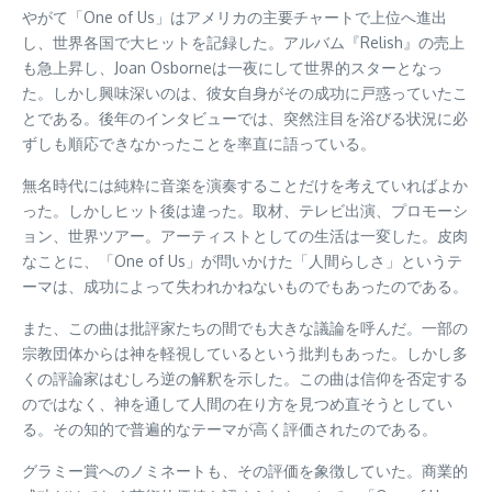
やがて「One of Us」はアメリカの主要チャートで上位へ進出
し、世界各国で大ヒットを記録した。アルバム『Relish』の売上
も急上昇し、Joan Osborneは一夜にして世界的スターとなっ
た。しかし興味深いのは、彼女自身がその成功に戸惑っていたこ
とである。後年のインタビューでは、突然注目を浴びる状況に必
ずしも順応できなかったことを率直に語っている。
無名時代には純粋に音楽を演奏することだけを考えていればよか
った。しかしヒット後は違った。取材、テレビ出演、プロモーシ
ョン、世界ツアー。アーティストとしての生活は一変した。皮肉
なことに、「One of Us」が問いかけた「人間らしさ」というテ
ーマは、成功によって失われかねないものでもあったのである。
また、この曲は批評家たちの間でも大きな議論を呼んだ。一部の
宗教団体からは神を軽視しているという批判もあった。しかし多
くの評論家はむしろ逆の解釈を示した。この曲は信仰を否定する
のではなく、神を通して人間の在り方を見つめ直そうとしてい
る。その知的で普遍的なテーマが高く評価されたのである。
グラミー賞へのノミネートも、その評価を象徴していた。商業的