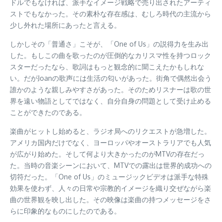
ドルでもなければ、派手なイメージ戦略で売り出されたアーティ
ストでもなかった。その素朴な存在感は、むしろ時代の主流から
少し外れた場所にあったと言える。
しかしその「普通さ」こそが、「One of Us」の説得力を生み出
した。もしこの曲を歌ったのが圧倒的なカリスマ性を持つロック
スターだったなら、歌詞はもっと観念的に聞こえたかもしれな
い。だがJoanの歌声には生活の匂いがあった。街角で偶然出会う
誰かのような親しみやすさがあった。そのためリスナーは歌の世
界を遠い物語としてではなく、自分自身の問題として受け止める
ことができたのである。
楽曲がヒットし始めると、ラジオ局へのリクエストが急増した。
アメリカ国内だけでなく、ヨーロッパやオーストラリアでも人気
が広がり始めた。そして何より大きかったのがMTVの存在だっ
た。当時の音楽シーンにおいて、MTVでの露出は世界的成功への
切符だった。「One of Us」のミュージックビデオは派手な特殊
効果を使わず、人々の日常や宗教的イメージを織り交ぜながら楽
曲の世界観を映し出した。その映像は楽曲の持つメッセージをさ
らに印象的なものにしたのである。