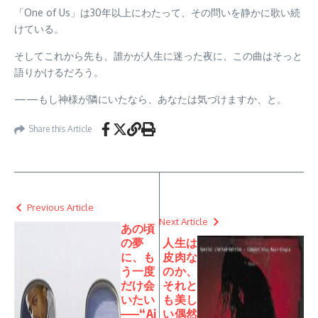
「One of Us」は30年以上にわたって、その問いを静かに歌い続
けている。
そしてこれから先も、誰かが人生に迷った夜に、この曲はそっと
語りかけるだろう。
——もし神様が隣にいたなら、あなたは気づけますか、と。
Share this Article
Previous Article
Next Article
あの頃
の夢
人生は
に、も
皮肉な
う一度
のか、
だけ会
それと
いたい
も美し
——“Ai
い偶然