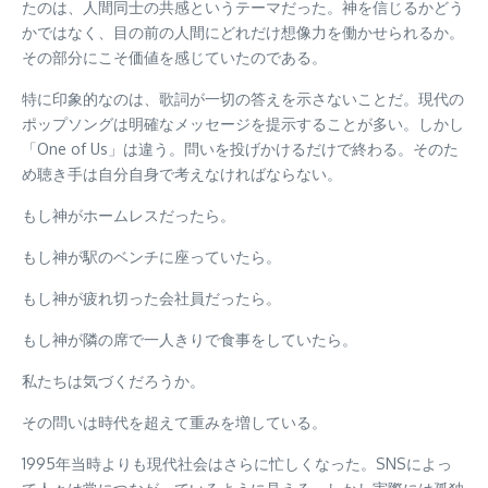
たのは、人間同士の共感というテーマだった。神を信じるかどう
かではなく、目の前の人間にどれだけ想像力を働かせられるか。
その部分にこそ価値を感じていたのである。
特に印象的なのは、歌詞が一切の答えを示さないことだ。現代の
ポップソングは明確なメッセージを提示することが多い。しかし
「One of Us」は違う。問いを投げかけるだけで終わる。そのた
め聴き手は自分自身で考えなければならない。
もし神がホームレスだったら。
もし神が駅のベンチに座っていたら。
もし神が疲れ切った会社員だったら。
もし神が隣の席で一人きりで食事をしていたら。
私たちは気づくだろうか。
その問いは時代を超えて重みを増している。
1995年当時よりも現代社会はさらに忙しくなった。SNSによっ