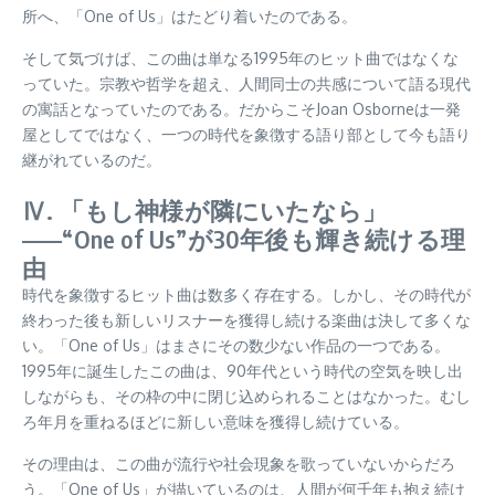
所へ、「One of Us」はたどり着いたのである。
そして気づけば、この曲は単なる1995年のヒット曲ではなくな
っていた。宗教や哲学を超え、人間同士の共感について語る現代
の寓話となっていたのである。だからこそJoan Osborneは一発
屋としてではなく、一つの時代を象徴する語り部として今も語り
継がれているのだ。
Ⅳ. 「もし神様が隣にいたなら」
——“One of Us”が30年後も輝き続ける理
由
時代を象徴するヒット曲は数多く存在する。しかし、その時代が
終わった後も新しいリスナーを獲得し続ける楽曲は決して多くな
い。「One of Us」はまさにその数少ない作品の一つである。
1995年に誕生したこの曲は、90年代という時代の空気を映し出
しながらも、その枠の中に閉じ込められることはなかった。むし
ろ年月を重ねるほどに新しい意味を獲得し続けている。
その理由は、この曲が流行や社会現象を歌っていないからだろ
う。「One of Us」が描いているのは、人間が何千年も抱え続け