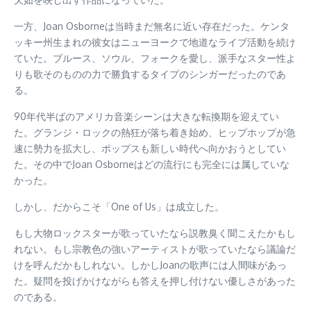
一方、Joan Osborneは当時まだ無名に近い存在だった。ケンタ
ッキー州生まれの彼女はニューヨークで地道なライブ活動を続け
ていた。ブルース、ソウル、フォークを愛し、派手なスター性よ
りも歌そのものの力で勝負するタイプのシンガーだったのであ
る。
90年代半ばのアメリカ音楽シーンは大きな転換期を迎えてい
た。グランジ・ロックの熱狂が落ち着き始め、ヒップホップが急
速に勢力を拡大し、ポップスも新しい時代へ向かおうとしてい
た。その中でJoan Osborneはどの流行にも完全には属していな
かった。
しかし、だからこそ「One of Us」は成立した。
もし大物ロックスターが歌っていたなら説教臭く聞こえたかもし
れない。もし宗教色の強いアーティストが歌っていたなら議論だ
けを呼んだかもしれない。しかしJoanの歌声には人間味があっ
た。疑問を投げかけながらも答えを押し付けない優しさがあった
のである。