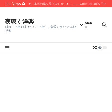
コンテンツへスキップ
Hot News
「君にだけは、本当の僕を見てほしかった」——Goo Goo Dolls『Iris
夜聴く洋楽
Men
u
眠れない夜や眠りたくない夜中に黄昏を待ちつつ聴く
洋楽