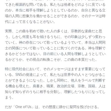
てきた根源的な問いである。私たちは他者をどのように見ている
のか。本当に相手を理解しようとしているのか。自分と異なる立
場の人間に想像力を働かせることができるのか。そのテーマは時
代によって古くなることがない。
実際、この曲を初めて聴いた人の多くは、宗教的な楽曲だと思
う。しかし何度も耳を傾けるうちに、その印象は少しずつ変わっ
ていく。神の存在について歌っているようでいて、本当は人間同
士の関係について歌っていることに気づくのである。神を理解で
きるかどうかではない。目の前にいる人間を理解しようとしてい
るかどうか。その視点の転換こそが、この曲の本質だった。
特に現代社会において、そのメッセージはますます重要になって
いる。SNSの発達によって、私たちは世界中の人々とつながるこ
とができるようになった。しかし同時に、他人をラベルで判断す
る機会も増えた。肩書き、職業、政治的立場、宗教、国籍。人は
知らず知らずのうちに相手を分類し、理解したつもりになってし
まう。
だが「One of Us」は、その態度に静かに疑問を投げかける。