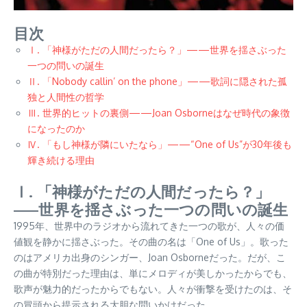
目次
Ⅰ. 「神様がただの人間だったら？」——世界を揺さぶった
一つの問いの誕生
Ⅱ. 「Nobody callin’ on the phone」——歌詞に隠された孤
独と人間性の哲学
Ⅲ. 世界的ヒットの裏側——Joan Osborneはなぜ時代の象徴
になったのか
Ⅳ. 「もし神様が隣にいたなら」——“One of Us”が30年後も
輝き続ける理由
Ⅰ. 「神様がただの人間だったら？」
——世界を揺さぶった一つの問いの誕生
1995年、世界中のラジオから流れてきた一つの歌が、人々の価
値観を静かに揺さぶった。その曲の名は「One of Us」。歌った
のはアメリカ出身のシンガー、Joan Osborneだった。だが、こ
の曲が特別だった理由は、単にメロディが美しかったからでも、
歌声が魅力的だったからでもない。人々が衝撃を受けたのは、そ
の冒頭から提示される大胆な問いかけだった。