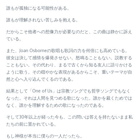
誰もが孤独になる可能性がある。
誰もが理解されない苦しみを抱える。
だからこそ他者への想像力が必要なのだと、この曲は静かに訴え
ている。
また、Joan Osborneの歌唱も歌詞の力を何倍にも高めている。
彼女は決して感情を爆発させない。怒鳴ることもない。説教する
こともない。その代わり、まるで古くから知る友人に語りかける
ように歌う。その穏やかな表現があるからこそ、重いテーマが自
然と心へ入り込んでくるのである。
結果として「One of Us」は宗教ソングでも哲学ソングでもなく
なった。それは人間を見つめる歌になった。誰かを裁くためでは
なく、誰かを理解するための歌になったのである。
そして30年以上が経った今も、この問いは答えを持たないまま私
たちの前に置かれている。
もし神様が本当に僕らの一人だったら。