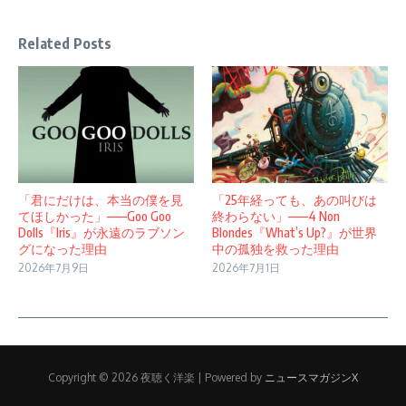
Related Posts
「君にだけは、本当の僕を見
「25年経っても、あの叫びは
てほしかった」——Goo Goo
終わらない」——4 Non
Dolls『Iris』が永遠のラブソン
Blondes『What’s Up?』が世界
グになった理由
中の孤独を救った理由
2026年7月9日
2026年7月1日
Copyright © 2026 夜聴く洋楽 | Powered by
ニュースマガジンX