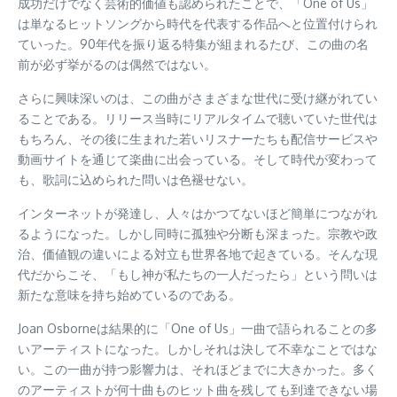
成功だけでなく芸術的価値も認められたことで、「One of Us」
は単なるヒットソングから時代を代表する作品へと位置付けられ
ていった。90年代を振り返る特集が組まれるたび、この曲の名
前が必ず挙がるのは偶然ではない。
さらに興味深いのは、この曲がさまざまな世代に受け継がれてい
ることである。リリース当時にリアルタイムで聴いていた世代は
もちろん、その後に生まれた若いリスナーたちも配信サービスや
動画サイトを通じて楽曲に出会っている。そして時代が変わって
も、歌詞に込められた問いは色褪せない。
インターネットが発達し、人々はかつてないほど簡単につながれ
るようになった。しかし同時に孤独や分断も深まった。宗教や政
治、価値観の違いによる対立も世界各地で起きている。そんな現
代だからこそ、「もし神が私たちの一人だったら」という問いは
新たな意味を持ち始めているのである。
Joan Osborneは結果的に「One of Us」一曲で語られることの多
いアーティストになった。しかしそれは決して不幸なことではな
い。この一曲が持つ影響力は、それほどまでに大きかった。多く
のアーティストが何十曲ものヒット曲を残しても到達できない場