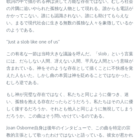
歌詞の中で描かれる神は決して万能な存在ではない。むしろ社会
の片隅に追いやられた孤独な人物として現れる。誰からも電話が
かかってこない。誰にも認識されない。誰にも助けてもらえな
い。まるで現代社会に生きる無数の孤独な人々を象徴しているか
のようである。
“Just a slob like one of us”
この有名な一節は当時大きな議論を呼んだ。「slob」という言葉
には、だらしない人間、冴えない人間、平凡な人間という意味が
含まれている。神をそのような存在として描くことに不快感を覚
えた人もいた。しかし曲の本質は神を貶めることではなかった。
むしろ逆である。
もし神が完璧な存在ではなく、私たちと同じように傷つき、迷
い、孤独を抱える存在だったらどうだろう。私たちはその人に優
しく接するだろうか。それとも他人と同じように無視してしまう
だろうか。この曲はそう問いかけているのである。
Joan Osborne自身は後年のインタビューで、この曲を特定の宗
教的主張として歌ったわけではないと語っている。彼女が惹かれ