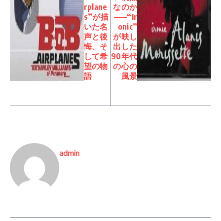
rplane
なのか
s”が描
——“Ir
いた名
onic”
声と後
が映し
悔、そ
出した
して希
90年代
望の物
の心の
語
風景
admin