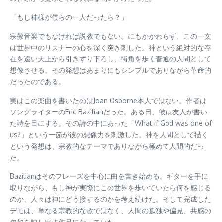
「もし神様が僕らの一人だったら？」
宗教音楽でもなければ説教でもない。にもかかわらず、この一文
は世界中のリスナーの心を深く突き刺した。神という絶対的な存
在を遠い天上から引きずり下ろし、街角を歩く普通の人間として
想像させる。その発想はあまりにもシンプルでありながら革命的
だったのである。
実はこの楽曲を書いたのはJoan Osborne本人ではない。作者は
ソングライターのEric Bazilianだった。ある日、彼は友人が書い
た詩を目にする。その詩の中にあった「What if God was one of
us?」という一節が彼の想像力を刺激した。神を人間として描く
という発想は、宗教的なテーマでありながら極めて人間的だっ
た。
Bazilianはそのフレーズを中心に曲を書き始める。ギターを手に
取りながら、もし神が実際にこの世界を歩いていたら何を感じる
のか、人々は神にどう接するのかを考え続けた。そして完成した
デモは、単なる宗教的な歌ではなく、人間の孤独や偏見、共感の
欠如を映し出す作品になっていた。