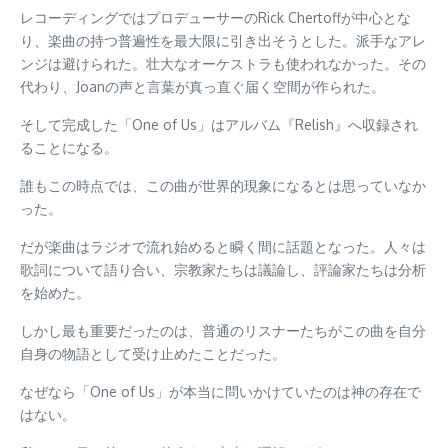
レコーディングではプロデューサーのRick Chertoffが中心とな
り、楽曲の持つ普遍性を最大限に引き出そうとした。派手なアレ
ンジは避けられた。壮大なオーケストラも使われなかった。その
代わり、Joanの声と言葉が真っ直ぐ届く空間が作られた。
そして完成した「One of Us」はアルバム『Relish』へ収録され
ることになる。
誰もこの時点では、この曲が世界的現象になるとは思っていなか
った。
だが楽曲はラジオで流れ始めると瞬く間に話題となった。人々は
歌詞について語り合い、宗教家たちは議論し、評論家たちは分析
を始めた。
しかし最も重要だったのは、普通のリスナーたちがこの曲を自分
自身の物語として受け止めたことだった。
なぜなら「One of Us」が本当に問いかけていたのは神の存在で
はない。