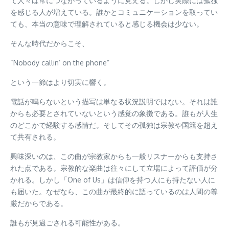
て人々は常につながっているように見える。しかし実際には孤独
を感じる人が増えている。誰かとコミュニケーションを取ってい
ても、本当の意味で理解されていると感じる機会は少ない。
そんな時代だからこそ、
“Nobody callin’ on the phone”
という一節はより切実に響く。
電話が鳴らないという描写は単なる状況説明ではない。それは誰
からも必要とされていないという感覚の象徴である。誰もが人生
のどこかで経験する感情だ。そしてその孤独は宗教や国籍を超え
て共有される。
興味深いのは、この曲が宗教家からも一般リスナーからも支持さ
れた点である。宗教的な楽曲は往々にして立場によって評価が分
かれる。しかし「One of Us」は信仰を持つ人にも持たない人に
も届いた。なぜなら、この曲が最終的に語っているのは人間の尊
厳だからである。
誰もが見過ごされる可能性がある。