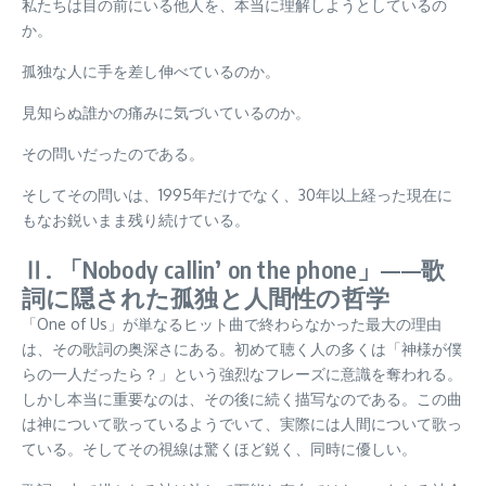
私たちは目の前にいる他人を、本当に理解しようとしているの
か。
孤独な人に手を差し伸べているのか。
見知らぬ誰かの痛みに気づいているのか。
その問いだったのである。
そしてその問いは、1995年だけでなく、30年以上経った現在に
もなお鋭いまま残り続けている。
Ⅱ. 「Nobody callin’ on the phone」——歌
詞に隠された孤独と人間性の哲学
「One of Us」が単なるヒット曲で終わらなかった最大の理由
は、その歌詞の奥深さにある。初めて聴く人の多くは「神様が僕
らの一人だったら？」という強烈なフレーズに意識を奪われる。
しかし本当に重要なのは、その後に続く描写なのである。この曲
は神について歌っているようでいて、実際には人間について歌っ
ている。そしてその視線は驚くほど鋭く、同時に優しい。