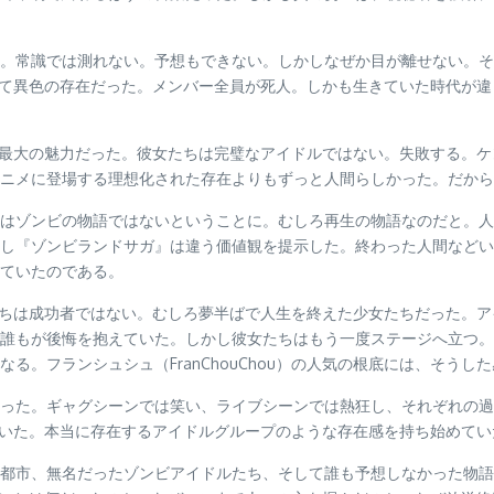
。常識では測れない。予想もできない。しかしなぜか目が離せない。そ
ても極めて異色の存在だった。メンバー全員が死人。しかも生きていた時代
hou）最大の魅力だった。彼女たちは完璧なアイドルではない。失敗する
ニメに登場する理想化された存在よりもずっと人間らしかった。だから
はゾンビの物語ではないということに。むしろ再生の物語なのだと。人
し『ゾンビランドサガ』は違う価値観を提示した。終わった人間などい
ていたのである。
。彼女たちは成功者ではない。むしろ夢半ばで人生を終えた少女たちだった
誰もが後悔を抱えていた。しかし彼女たちはもう一度ステージへ立つ。
る。フランシュシュ（FranChouChou）の人気の根底には、そうし
った。ギャグシーンでは笑い、ライブシーンでは熱狂し、それぞれの過
なっていた。本当に存在するアイドルグループのような存在感を持ち始めて
都市、無名だったゾンビアイドルたち、そして誰も予想しなかった物語