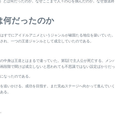
Chou）とは何だったのか。なぜここまで人々の心を掴んだのか。なぜ放
は何だったのか
界ではすでにアイドルアニメというジャンルが確固たる地位を築いていた
愛され、一つの王道ジャンルとして成立していたのである。
の中身は王道とはまるで違っていた。第1話で主人公が死亡する。メン
画段階で聞けば成立しないと思われても不思議ではない設定ばかりだっ
になったのである。
を追いかける。成功を目指す。まだ見ぬステージへ向かって進んでいく
ある。
。