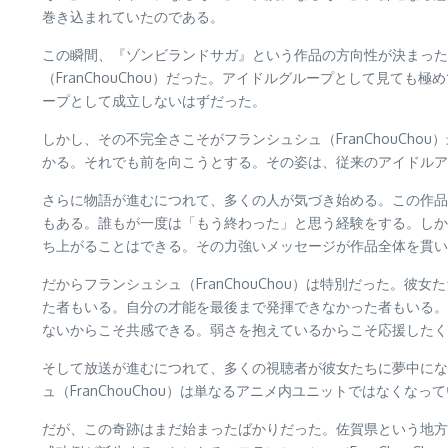
巻き込まれていたのである。
この瞬間、『ゾンビランドサガ』という作品の方向性が決まった
（FranChouChou）だった。アイドルグループとして見
ープとして成立しないはずだった。
しかし、その不完全さこそがフランシュシュ（FranChouC
かる。それでも前を向こうとする。その姿は、従来のアイドルア
さらに物語が進むにつれて、多くの人が気づき始める。この作品
もある。誰もが一度は「もう終わった」と思う経験をする。しか
ち上がることはできる。その力強いメッセージが作品全体を貫い
だからフランシュシュ（FranChouChou）は特別だった
た者もいる。自分の才能を最後まで発揮できなかった者もいる。
ないからこそ共感できる。弱さを抱えているからこそ応援したくな
そして放送が進むにつれて、多くの視聴者が彼女たちに夢中にな
ュ（FranChouChou）は単なるアニメ内ユニットではなく
だが、この奇跡はまだ始まったばかりだった。佐賀県という地方