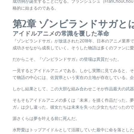
成功例が誕生することになる。フランシュシュ（FranChou
格的に始まるのである。
第2章 ゾンビランドサガと
アイドルアニメの常識を覆した革命
『ゾンビランドサガ』が放送された2018年、日本のアニメ業
成功させながら成長していく。そうした物語は多くのファンに
だからこそ、『ゾンビランドサガ』の登場は異質だった。
一見するとアイドルアニメである。しかし実際に見てみると、そ
て物語の中心には、佐賀県という実在の土地が存在している。企
しかし結果として、この大胆な組み合わせこそが作品最大の武器
そもそもアイドルアニメの多くは「未来」を描く作品だった。夢
ガ』は少し違った。彼女たちは未来を失った少女たちだったので
源さくらは夢を叶える前に死んだ。
水野愛はトップアイドルとして活躍していた最中に命を落とした