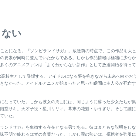
らない
会うことになる。『ゾンビランドサガ』。放送前の時点で、この作品を大
の要素が同時に並んでいたからである。しかも作品情報は極端に少なか
多くのアニメファンは「よく分からない新作」として放送開始を待って
の高校生として登場する。アイドルになる夢を抱きながら未来へ向かお
きなかった。アイドルアニメが始まったと思った瞬間に主人公が死亡す
になっていた。しかも彼女の周囲には、同じように蘇った少女たちが集
階堂サキ。天才子役・星川リリィ。幕末の花魁・ゆうぎり。そして誰に
ていた。
ランドサガ』を象徴する存在となる男である。彼はまともな説明をしな
味不明で終わるはずの言葉だった。しかし巽の勢いは、視聴者を強引に