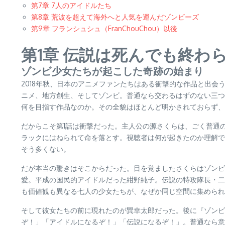
第7章 7人のアイドルたち
第8章 荒波を超えて海外へと人気を運んだゾンビーズ
第9章 フランシュシュ（FranChouChou）以後
第1章 伝説は死んでも終わ
ゾンビ少女たちが起こした奇跡の始まり
2018年秋、日本のアニメファンたちはある衝撃的な作品と出
ニメ、地方創生、そしてゾンビ。普通なら交わるはずのない三つ
何を目指す作品なのか。その全貌はほとんど明かされておらず、
だからこそ第1話は衝撃だった。主人公の源さくらは、ごく普通
ラックにはねられて命を落とす。視聴者は何が起きたのか理解で
そう多くない。
だが本当の驚きはそこからだった。目を覚ましたさくらはゾンビ
愛。平成の国民的アイドルだった紺野純子。伝説の特攻隊長・二
も価値観も異なる七人の少女たちが、なぜか同じ空間に集められ
そして彼女たちの前に現れたのが巽幸太郎だった。後に『ゾンビ
ぞ！」「アイドルになるぞ！」「伝説になるぞ！」。普通なら意