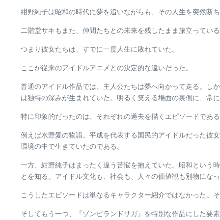
紺野純子は昭和の時代に夢を追いながらも、その人生を突然断ち
二階堂サキもまた、仲間たちとの未来を残したまま旅立っている
つまり彼女たちは、すでに一度人生に敗れていた。
ここが従来のアイドルアニメとの決定的な違いだった。
普通のアイドル作品では、主人公たちは夢へ向かって走る。しかし
は独特の深みが生まれていた。明るく笑える場面の裏側に、常に
特に印象的だったのは、それぞれの過去を描くエピソードである
例えば水野愛の物語。平成を代表する国民的アイドルだった彼女
環境の中で生きていたのである。
一方、紺野純子はまったく違う苦悩を抱えていた。昭和という時
とを知る。アイドル文化も、社会も、人々の価値観も別物になっ
こうしたエピソードは単なるキャラクター紹介ではなかった。そ
そしてもう一つ、『ゾンビランドサガ』を特別な作品にした要素