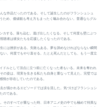
んな作品だったのである。そして誕生したのがフランシュシュ
が違うため、価値観も考え方もまったく噛み合わない。普通ならグル
。ケンカする。落ち込む。逃げ出したくなる。そして何度も壁にぶつ
視聴者は彼女たちを応援したくなったのである。
生には挫折がある。失敗もある。夢を諦めなければならない瞬間
ない。何度でもやり直せる。たとえ死んだとしても、もう一度立
。アイドルとして頂点に立つ前に亡くなった者もいる。未来を奪われ
その姿は、現実を生きる私たち自身と重なって見えた。完璧では
た感情が存在していたのである。
去が描かれるエピソードでは涙を流した。気づけばフランシュシ
いたのである。
。そのすべてが重なった時、日本アニメ史の中でも極めて特異な