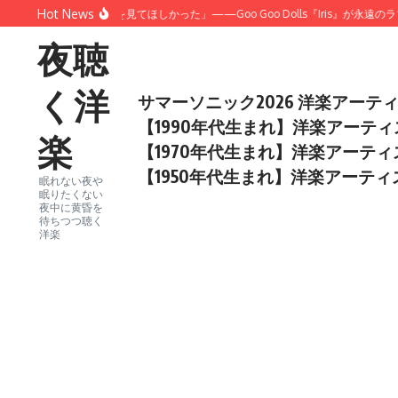
コンテンツへスキップ
Hot News
だけは、本当の僕を見てほしかった」——Goo Goo Dolls『Iris』が永遠のラブ
夜聴
く洋
サマーソニック2026 洋楽アーテ
【1990年代生まれ】洋楽アーテ
楽
【1970年代生まれ】洋楽アーテ
【1950年代生まれ】洋楽アーテ
眠れない夜や
眠りたくない
夜中に黄昏を
待ちつつ聴く
洋楽