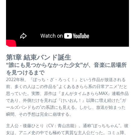
第1章 結束バンド誕生
“誰にも見つからなかった少女”が、音楽に居場所
を見つけるまで
2022年秋、『ぼっち・ざ・ろっく！』という作品が放送される
前、多くの人はこの作品を“よくあるきらら系の日常アニメ”だと
思っていた。実際、原作は『まんがタイムきららMAX』連載作品
であり、外側だけを見れば『けいおん！』以降に増え続けた“ガ
ールズバンドもの”の系譜にも見える。しかし、放送が始まった
瞬間、その予想は完全に崩壊する。
主人公・後藤ひとり（CV：青山吉能）。通称“ぼっちちゃん”。彼
女は、アニメ史の中でも極めて異質な主人公だった。コミュ障、