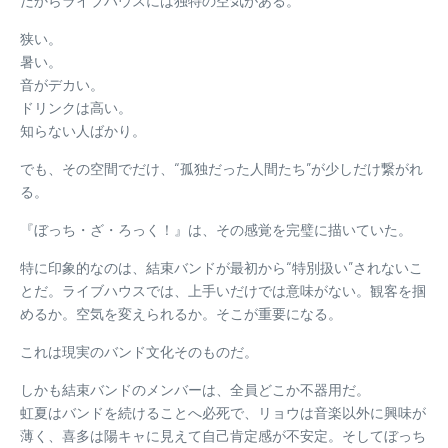
だからライブハウスには独特の空気がある。
狭い。
暑い。
音がデカい。
ドリンクは高い。
知らない人ばかり。
でも、その空間でだけ、“孤独だった人間たち”が少しだけ繋がれ
る。
『ぼっち・ざ・ろっく！』は、その感覚を完璧に描いていた。
特に印象的なのは、結束バンドが最初から“特別扱い”されないこ
とだ。ライブハウスでは、上手いだけでは意味がない。観客を掴
めるか。空気を変えられるか。そこが重要になる。
これは現実のバンド文化そのものだ。
しかも結束バンドのメンバーは、全員どこか不器用だ。
虹夏はバンドを続けることへ必死で、リョウは音楽以外に興味が
薄く、喜多は陽キャに見えて自己肯定感が不安定。そしてぼっち