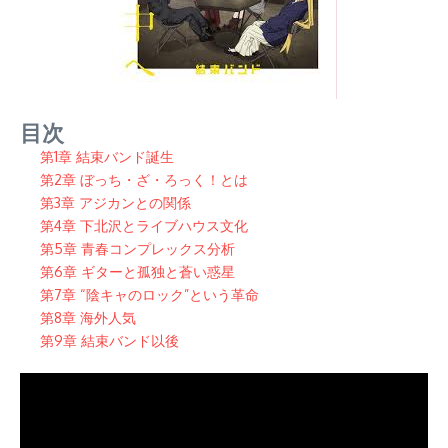
目次
第1章 結束バンド誕生
第2章 ぼっち・ざ・ろっく！とは
第3章 アジカンとの関係
第4章 下北沢とライブハウス文化
第5章 青春コンプレックス分析
第6章 ギターと孤独と蒼い惑星
第7章 “陰キャのロック”という革命
第8章 海外人気
第9章 結束バンド以後