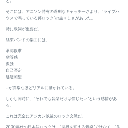
と。
そこには、アニソン特有の過剰なキャッチーさより、“ライブハ
ウスで鳴っている邦ロック”の生々しさがあった。
特に歌詞が重要だ。
結束バンドの楽曲には、
承認欲求
劣等感
孤独
自己否定
逃避願望
…が異常なほどリアルに描かれている。
しかし同時に、“それでも音楽だけは信じたい”という感情があ
る。
これは完全にアジカン以後のロック文脈だ。
2000年代の日本語ロックは、“世界を変える音楽”ではなく、“生