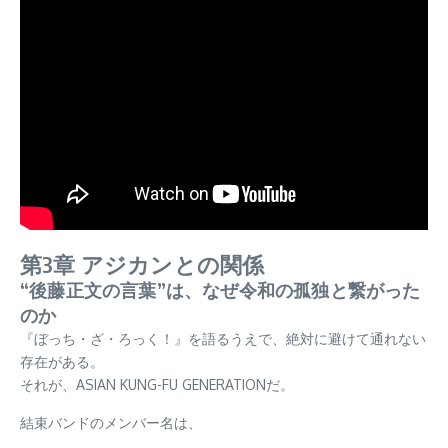
第3章 アジカンとの関係
“後藤正文の言葉”は、なぜ令和の孤独と繋がった
のか
『ぼっち・ざ・ろっく！』を語るうえで、絶対に避けて通れない
存在がある。
それが、ASIAN KUNG-FU GENERATIONだ。
結束バンドのメンバー名は、