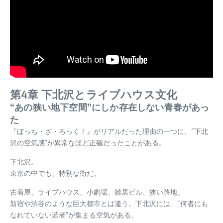
第4章 下北沢とライブハウス文化
“あの狭い地下空間”にしか存在しない青春があっ
た
『ぼっち・ざ・ろっく！』がリアルだった理由の一つに、“下北
沢の空気感”が異常なほど正確だったことがある。
下北沢。
東京の中でも、特別な街だ。
古着屋、ライブハウス、小劇場、雑居ビル、狭い路地。
新宿や渋谷のような巨大都市とは違う。下北沢には、“何者にも
なれていない若者”が集まる空気がある。