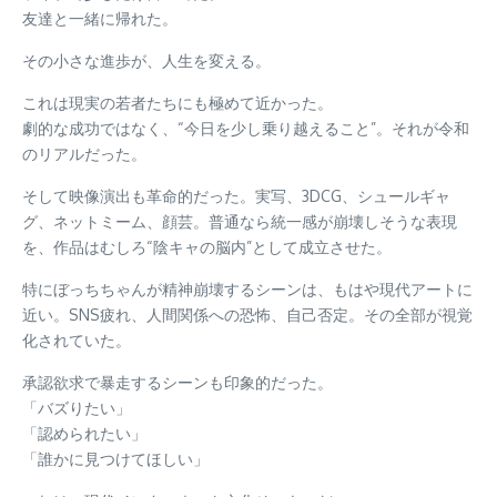
友達と一緒に帰れた。
その小さな進歩が、人生を変える。
これは現実の若者たちにも極めて近かった。
劇的な成功ではなく、“今日を少し乗り越えること”。それが令和
のリアルだった。
そして映像演出も革命的だった。実写、3DCG、シュールギャ
グ、ネットミーム、顔芸。普通なら統一感が崩壊しそうな表現
を、作品はむしろ“陰キャの脳内”として成立させた。
特にぼっちちゃんが精神崩壊するシーンは、もはや現代アートに
近い。SNS疲れ、人間関係への恐怖、自己否定。その全部が視覚
化されていた。
承認欲求で暴走するシーンも印象的だった。
「バズりたい」
「認められたい」
「誰かに見つけてほしい」