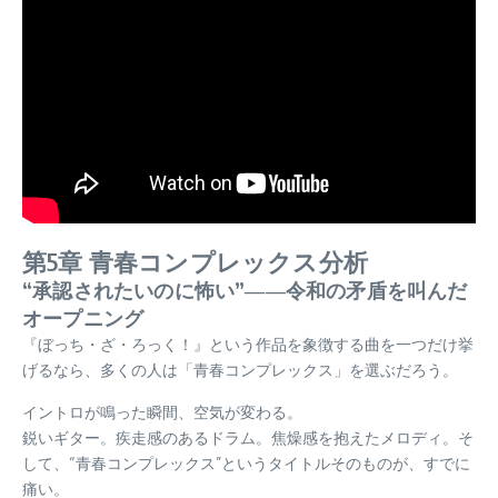
第5章 青春コンプレックス分析
“承認されたいのに怖い”――令和の矛盾を叫んだ
オープニング
『ぼっち・ざ・ろっく！』という作品を象徴する曲を一つだけ挙
げるなら、多くの人は「青春コンプレックス」を選ぶだろう。
イントロが鳴った瞬間、空気が変わる。
鋭いギター。疾走感のあるドラム。焦燥感を抱えたメロディ。そ
して、“青春コンプレックス”というタイトルそのものが、すでに
痛い。