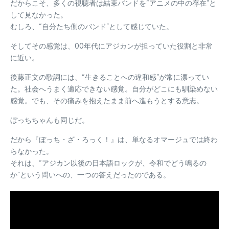
だからこそ、多くの視聴者は結束バンドを“アニメの中の存在”と
して見なかった。
むしろ、“自分たち側のバンド”として感じていた。
そしてその感覚は、00年代にアジカンが担っていた役割と非常
に近い。
後藤正文の歌詞には、“生きることへの違和感”が常に漂ってい
た。社会へうまく適応できない感覚。自分がどこにも馴染めない
感覚。でも、その痛みを抱えたまま前へ進もうとする意志。
ぼっちちゃんも同じだ。
だから『ぼっち・ざ・ろっく！』は、単なるオマージュでは終わ
らなかった。
それは、“アジカン以後の日本語ロックが、令和でどう鳴るの
か”という問いへの、一つの答えだったのである。