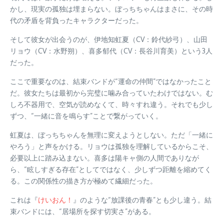
かし、現実の孤独は埋まらない。ぼっちちゃんはまさに、その時
代の矛盾を背負ったキャラクターだった。
そして彼女が出会うのが、伊地知虹夏（CV：鈴代紗弓）、山田
リョウ（CV：水野朔）、喜多郁代（CV：長谷川育美）という3人
だった。
ここで重要なのは、結束バンドが“運命の仲間”ではなかったこと
だ。彼女たちは最初から完璧に噛み合っていたわけではない。む
しろ不器用で、空気が読めなくて、時々すれ違う。それでも少し
ずつ、“一緒に音を鳴らす”ことで繋がっていく。
虹夏は、ぼっちちゃんを無理に変えようとしない。ただ「一緒に
やろう」と声をかける。リョウは孤独を理解しているからこそ、
必要以上に踏み込まない。喜多は陽キャ側の人間でありなが
ら、“眩しすぎる存在”としてではなく、少しずつ距離を縮めてく
る。この関係性の描き方が極めて繊細だった。
これは『
けいおん！
』のような“放課後の青春”とも少し違う。結
束バンドには、“居場所を探す切実さ”がある。