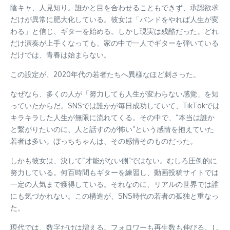
陰キャ、人見知り。誰かと目を合わせることもできず、承認欲求
だけが異常に肥大化している。彼女は「バンドをやれば人生が変
わる」と信じ、ギターを始める。しかし現実は残酷だった。どれ
だけ演奏が上手くなっても、家の中で一人でギターを弾いている
だけでは、青春は始まらない。
この設定が、2020年代の若者たちへ異様なほど刺さった。
なぜなら、多くの人が「努力しても人生が変わらない感覚」を知
っていたからだ。SNSでは誰かが毎日成功していて、TikTokでは
キラキラした人生が無限に流れてくる。その中で、“本当は誰か
と繋がりたいのに、人と話すのが怖い”という感情を抱えていた
若者は多い。ぼっちちゃんは、その感情そのものだった。
しかも彼女は、決して“才能がない側”ではない。むしろ圧倒的に
努力している。何百時間もギターを練習し、動画投稿サイトでは
一定の人気まで獲得している。それなのに、リアルの世界では誰
にも気づかれない。この構造が、SNS時代の若者の孤独と重なっ
た。
現代では、数字だけは増える。フォロワーも再生数も伸びる。し