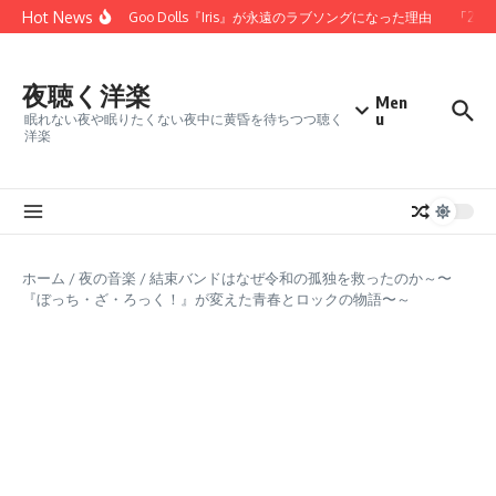
コンテンツへスキップ
Hot News
た」——Goo Goo Dolls『Iris』が永遠のラブソングになった理由
「25年経
夜聴く洋楽
Men
u
眠れない夜や眠りたくない夜中に黄昏を待ちつつ聴く
洋楽
ホーム
/
夜の音楽
/
結束バンドはなぜ令和の孤独を救ったのか～〜
『ぼっち・ざ・ろっく！』が変えた青春とロックの物語〜～