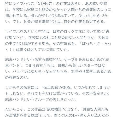
特にライブハウス「STARRY」の存在は大きい。あの狭い空間
は、学校にも家庭にも馴染めなかった人間たちの避難所のように
描かれている。誰もが少しだけ壊れていて、少しだけ生きづら
い。でも、音楽が鳴る瞬間だけは、自分の存在を肯定できる。
ライブハウスという空間は、日本のロック文化において常に“逃
げ場”だった。学校にも会社にも馴染めない人間たちが、大音量
の中でだけ息ができる場所。その空気感を、『ぼっち・ざ・ろっ
く！』は驚くほどリアルに描いていた。
結束バンドという名前も象徴的だ。ケーブルを束ねるための“結
束バンド”。つまり彼女たちは、最初から美しいスターではな
い。バラバラになりそうな人間たちを、無理やり繋ぎ止めるため
の存在なのだ。
しかもその名前には、“仮止め感”がある。いつか切れてしまうか
もしれない。それでも今だけは繋がっている。その不安定さが、
結束バンドというグループの美しさだった。
だからこそ、この作品は“成功物語”ではなく、“孤独な人間たち
が居場所を作る物語”として、多くの人の心へ深く入り込んだの