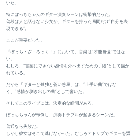
いた。
特にぼっちちゃんのギター演奏シーンは衝撃的だった。
普段は人と話せない少女が、ギターを持った瞬間だけ“自分を表
現できる”。
ここが重要だった。
『ぼっち・ざ・ろっく！』において、音楽は“才能自慢”ではな
い。
むしろ、“言葉にできない感情を外へ出すための手段”として描か
れている。
だから「ギターと孤独と蒼い惑星」は、“上手い曲”ではな
く、“感情が剥き出しの曲”として響いた。
そしてこのライブには、決定的な瞬間がある。
ぼっちちゃんが転倒し、演奏トラブルが起きるシーンだ。
普通なら失敗だ。
しかし彼女はそこで逃げなかった。むしろアドリブでギターを繋