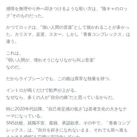
感情を無理やり外へ叩きつけるような歌い方は、“陰キャのロッ
ク”そのものだった。
かつてロックは、“強い人間の音楽”として描かれることが多かっ
た。カリスマ、反逆、スター。しかし「青春コンプレックス」は
違う。
これは、
“弱い人間が、壊れそうになりながら叫ぶ音楽”
なのだ。
だからライブシーンでも、この曲は異常な熱量を持つ。
イントロが鳴くだけで歓声が上がる。
なぜなら、多くの人が“自分の曲”だと思っているからだ。
特に2020年代以降、“自己肯定感の低さ”は若者文化の大きなテ
ーマになっている。
SNS比較、就職不安、孤独、承認欲求。その中で、「青春コンプ
レックス」は、“自分を好きになれないまま、それでも前へ進も
うとする感情”を完璧に言語化していた。