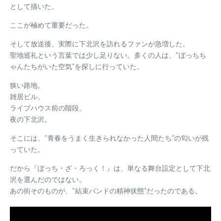
として描いた。
ここが極めて重要だった。
そして放送後、実際に下北沢を訪れるファンが急増した。
聖地巡礼という言葉では少し足りない。多くの人は、“ぼっちち
ゃんたちがいた空気”を探しに行っていた。
狭い路地。
雑居ビル。
ライブハウス前の階段。
夜の下北沢。
そこには、“青春をうまく生きられなかった人間たち”の匂いが残
っていた。
だから『ぼっち・ざ・ろっく！』は、単なる舞台設定として下北
沢を選んだのではない。
あの街そのものが、“結束バンドの精神状態”だったのである。