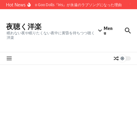
コンテンツへスキップ
Hot News
た」——Goo Goo Dolls『Iris』が永遠のラブソングになった理由
「25年
夜聴く洋楽
Men
u
眠れない夜や眠りたくない夜中に黄昏を待ちつつ聴く
洋楽