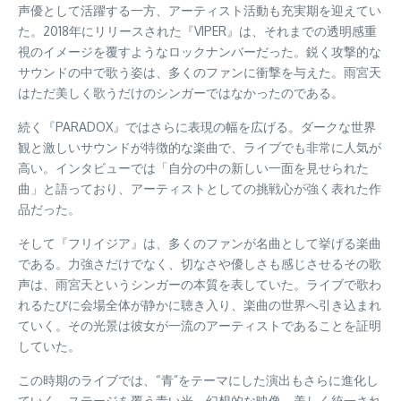
声優として活躍する一方、アーティスト活動も充実期を迎えてい
た。2018年にリリースされた『VIPER』は、それまでの透明感重
視のイメージを覆すようなロックナンバーだった。鋭く攻撃的な
サウンドの中で歌う姿は、多くのファンに衝撃を与えた。雨宮天
はただ美しく歌うだけのシンガーではなかったのである。
続く『PARADOX』ではさらに表現の幅を広げる。ダークな世界
観と激しいサウンドが特徴的な楽曲で、ライブでも非常に人気が
高い。インタビューでは「自分の中の新しい一面を見せられた
曲」と語っており、アーティストとしての挑戦心が強く表れた作
品だった。
そして『フリイジア』は、多くのファンが名曲として挙げる楽曲
である。力強さだけでなく、切なさや優しさも感じさせるその歌
声は、雨宮天というシンガーの本質を表していた。ライブで歌わ
れるたびに会場全体が静かに聴き入り、楽曲の世界へ引き込まれ
ていく。その光景は彼女が一流のアーティストであることを証明
していた。
この時期のライブでは、“青”をテーマにした演出もさらに進化し
ていく。ステージを覆う青い光、幻想的な映像、美しく統一され