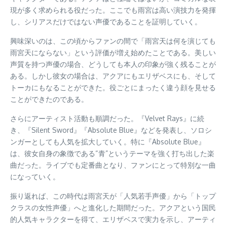
現が多く求められる役だった。ここでも雨宮は高い演技力を発揮
し、シリアスだけではない声優であることを証明していく。
興味深いのは、この頃からファンの間で「雨宮天は何を演じても
雨宮天にならない」という評価が増え始めたことである。美しい
声質を持つ声優の場合、どうしても本人の印象が強く残ることが
ある。しかし彼女の場合は、アクアにもエリザベスにも、そして
トーカにもなることができた。役ごとにまったく違う顔を見せる
ことができたのである。
さらにアーティスト活動も順調だった。『Velvet Rays』に続
き、『Silent Sword』『Absolute Blue』などを発表し、ソロシ
ンガーとしても人気を拡大していく。特に『Absolute Blue』
は、彼女自身の象徴である“青”というテーマを強く打ち出した楽
曲だった。ライブでも定番曲となり、ファンにとって特別な一曲
になっていく。
振り返れば、この時代は雨宮天が「人気若手声優」から「トップ
クラスの女性声優」へと進化した期間だった。アクアという国民
的人気キャラクターを得て、エリザベスで実力を示し、アーティ