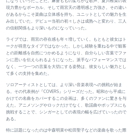
になっていったことだ。麻倉ももの柔らかな歌声、夏川椎菜の表
現力豊かなボーカル、そして雨宮天の透明感と力強さ。その違い
があるからこそ楽曲は立体感を持ち、ユニットとしての魅力を生
み出していた。デビュー当初の初々しさは成熟へと変わり、三人
の信頼関係もより深いものになっていった。
ライブでは、雨宮の存在感も年々増していく。もともと彼女はト
ークが得意なタイプではなかった。しかし経験を重ねる中で観客
との距離感を自然につかめるようになり、自分らしい言葉でファ
ンに思いを伝えられるようになった。派手なパフォーマンスでは
なく、一つ一つの言葉を大切にする姿勢は、彼女らしい魅力とし
て多くの支持を集めた。
ソロアーティストとしては、より深い音楽表現への挑戦が始ま
る。その代表例が『COVERS』シリーズだった。昭和から平成に
かけての名曲をカバーするこの企画は、多くのファンに驚きを与
えた。アニメソングやロックだけでなく、歌謡曲やポップスにも
挑戦することで、シンガーとしての表現の幅を広げていったので
ある。
特に話題になったのは中森明菜や松田聖子などの楽曲を歌った際