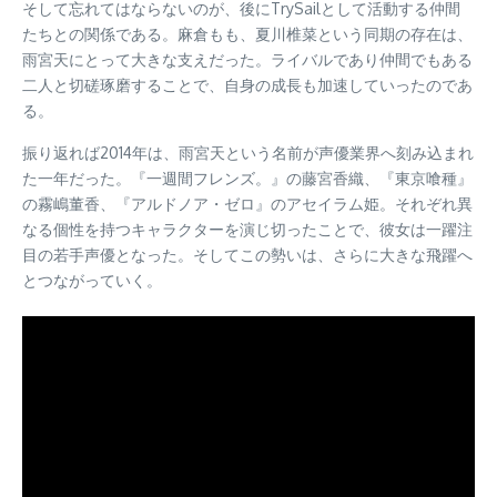
そして忘れてはならないのが、後にTrySailとして活動する仲間
たちとの関係である。麻倉もも、夏川椎菜という同期の存在は、
雨宮天にとって大きな支えだった。ライバルであり仲間でもある
二人と切磋琢磨することで、自身の成長も加速していったのであ
る。
振り返れば2014年は、雨宮天という名前が声優業界へ刻み込まれ
た一年だった。『一週間フレンズ。』の藤宮香織、『東京喰種』
の霧嶋董香、『アルドノア・ゼロ』のアセイラム姫。それぞれ異
なる個性を持つキャラクターを演じ切ったことで、彼女は一躍注
目の若手声優となった。そしてこの勢いは、さらに大きな飛躍へ
とつながっていく。