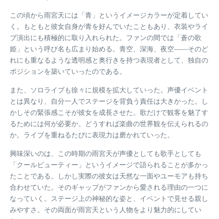
この頃から雨宮天には「青」というイメージカラーが定着してい
く。もともと彼女自身が青を好んでいたこともあり、衣装やライ
ブ演出にも積極的に取り入れられた。ファンの間では「蒼の歌
姫」という呼び名も広まり始める。青空、深海、夜空――そのど
れにも重なるような透明感と奥行きを持つ表現者として、独自の
ポジションを築いていったのである。
また、ソロライブも徐々に規模を拡大していった。声優イベント
とは異なり、自分一人でステージを背負う責任は大きかった。し
かしその緊張感こそが彼女を成長させた。歌だけで観客を魅了す
るためには何が必要か。どうすれば楽曲の世界観を伝えられるの
か。ライブを重ねるたびに表現力は磨かれていった。
興味深いのは、この時期の雨宮天が声優としても歌手としても
「クールビューティー」というイメージで語られることが多かっ
たことである。しかし実際の彼女は天然な一面やユーモアも持ち
合わせていた。そのギャップがファンから愛される理由の一つに
なっていく。ステージ上の神秘的な姿と、イベントで見せる親し
みやすさ。その両面が雨宮天という人物をより魅力的にしてい