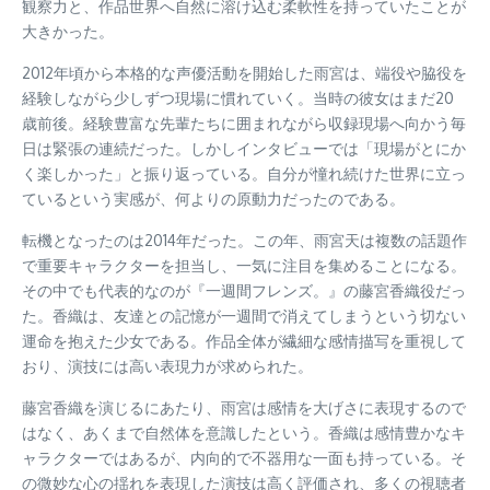
観察力と、作品世界へ自然に溶け込む柔軟性を持っていたことが
大きかった。
2012年頃から本格的な声優活動を開始した雨宮は、端役や脇役を
経験しながら少しずつ現場に慣れていく。当時の彼女はまだ20
歳前後。経験豊富な先輩たちに囲まれながら収録現場へ向かう毎
日は緊張の連続だった。しかしインタビューでは「現場がとにか
く楽しかった」と振り返っている。自分が憧れ続けた世界に立っ
ているという実感が、何よりの原動力だったのである。
転機となったのは2014年だった。この年、雨宮天は複数の話題作
で重要キャラクターを担当し、一気に注目を集めることになる。
その中でも代表的なのが『一週間フレンズ。』の藤宮香織役だっ
た。香織は、友達との記憶が一週間で消えてしまうという切ない
運命を抱えた少女である。作品全体が繊細な感情描写を重視して
おり、演技には高い表現力が求められた。
藤宮香織を演じるにあたり、雨宮は感情を大げさに表現するので
はなく、あくまで自然体を意識したという。香織は感情豊かなキ
ャラクターではあるが、内向的で不器用な一面も持っている。そ
の微妙な心の揺れを表現した演技は高く評価され、多くの視聴者