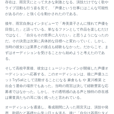
存在は、雨宮天にとって大きな刺激となる。演技だけでなく歌や
ライブ活動も行う姿を見て、「声優という仕事にはこんな可能性
があるのか」と強く心を動かされたのである。
後年、雨宮自身はインタビューで「寿美菜子さんに憧れて声優を
目指した」と語っている。単なるファンとして作品を楽しむだけ
ではなく、「自分もその世界に入りたい」と思うようになったの
だ。その決意は次第に具体的な目標へと変わっていく。しかし、
当時の彼女には業界との接点も経験もなかった。だからこそ、ま
ずはオーディションを受けることから始めようと考えたのであ
る。
そして高校卒業後、彼女はミュージックレインが開催した声優オ
ーディションへ応募する。このオーディションは、後に声優ユニ
ットTrySailとして活動することになる 麻倉もも や 夏川椎菜 と
出会う運命の場所でもあった。当時の雨宮は決して経験豊富な応
募者ではなかった。しかし、その透明感のある声と独特の存在感
は審査員たちの耳に強く残ったと言われている。
オーディションを通過し、養成期間に入った雨宮天は、演技や発
声、歌唱など基礎から学ぶ日々を送る。後に「自分は器用なタイ