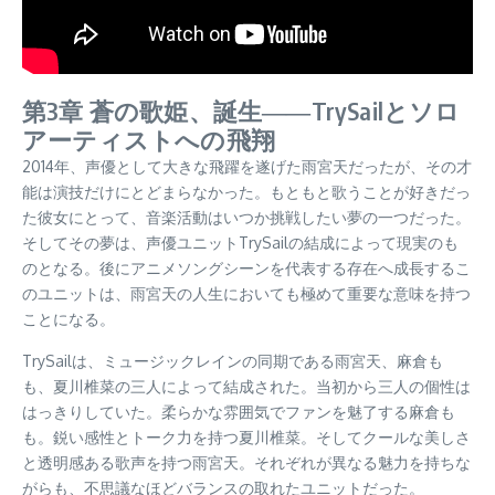
第3章 蒼の歌姫、誕生――TrySailとソロ
アーティストへの飛翔
2014年、声優として大きな飛躍を遂げた雨宮天だったが、その才
能は演技だけにとどまらなかった。もともと歌うことが好きだっ
た彼女にとって、音楽活動はいつか挑戦したい夢の一つだった。
そしてその夢は、声優ユニットTrySailの結成によって現実のも
のとなる。後にアニメソングシーンを代表する存在へ成長するこ
のユニットは、雨宮天の人生においても極めて重要な意味を持つ
ことになる。
TrySailは、ミュージックレインの同期である雨宮天、麻倉も
も、夏川椎菜の三人によって結成された。当初から三人の個性は
はっきりしていた。柔らかな雰囲気でファンを魅了する麻倉も
も。鋭い感性とトーク力を持つ夏川椎菜。そしてクールな美しさ
と透明感ある歌声を持つ雨宮天。それぞれが異なる魅力を持ちな
がらも、不思議なほどバランスの取れたユニットだった。