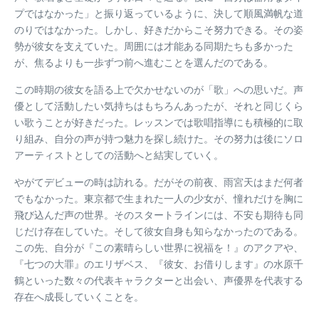
プではなかった」と振り返っているように、決して順風満帆な道
のりではなかった。しかし、好きだからこそ努力できる。その姿
勢が彼女を支えていた。周囲には才能ある同期たちも多かった
が、焦るよりも一歩ずつ前へ進むことを選んだのである。
この時期の彼女を語る上で欠かせないのが「歌」への思いだ。声
優として活動したい気持ちはもちろんあったが、それと同じくら
い歌うことが好きだった。レッスンでは歌唱指導にも積極的に取
り組み、自分の声が持つ魅力を探し続けた。その努力は後にソロ
アーティストとしての活動へと結実していく。
やがてデビューの時は訪れる。だがその前夜、雨宮天はまだ何者
でもなかった。東京都で生まれた一人の少女が、憧れだけを胸に
飛び込んだ声の世界。そのスタートラインには、不安も期待も同
じだけ存在していた。そして彼女自身も知らなかったのである。
この先、自分が『この素晴らしい世界に祝福を！』のアクアや、
『七つの大罪』のエリザベス、『彼女、お借りします』の水原千
鶴といった数々の代表キャラクターと出会い、声優界を代表する
存在へ成長していくことを。