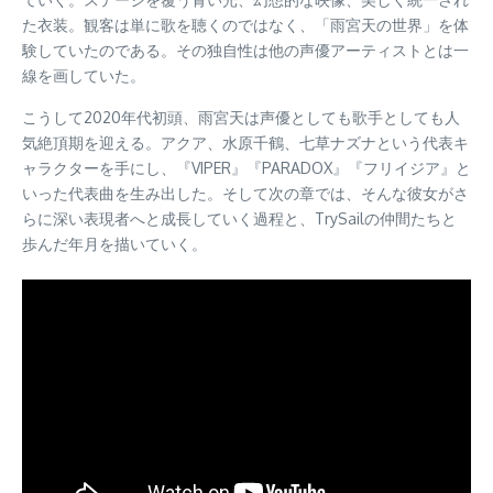
た衣装。観客は単に歌を聴くのではなく、「雨宮天の世界」を体
験していたのである。その独自性は他の声優アーティストとは一
線を画していた。
こうして2020年代初頭、雨宮天は声優としても歌手としても人
気絶頂期を迎える。アクア、水原千鶴、七草ナズナという代表キ
ャラクターを手にし、『VIPER』『PARADOX』『フリイジア』と
いった代表曲を生み出した。そして次の章では、そんな彼女がさ
らに深い表現者へと成長していく過程と、TrySailの仲間たちと
歩んだ年月を描いていく。