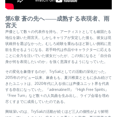
第6章 蒼の先へ――成熟する表現者、雨
宮天
声優として数々の代表作を持ち、アーティストとしても確固たる
地位を築いた雨宮天。しかしキャリアが安定した後も、彼女は現
状維持を選ばなかった。むしろ経験を重ねるほど新しい挑戦に意
欲を見せるようになる。若手時代は作品やキャラクターに応える
ことに全力を注いでいた彼女だったが、この頃になると「自分自
身が何を表現したいのか」を強く意識するようになっていた。
その変化を象徴するのが、TrySailとしての活動の深化だった。
2015年のデビュー以来、麻倉もも、夏川椎菜とともに歩み続けて
きたユニットは、2020年代に入る頃には声優ユニット界を代表
する存在になっていた。『adrenaline!!!』『High Free Spirits』
『Free Turn』など数々の人気曲を生み出し、ライブ会場を埋め
尽くすまでに成長していたのである。
興味深いのは、TrySailの活動が続くほど三人の個性がより鮮明