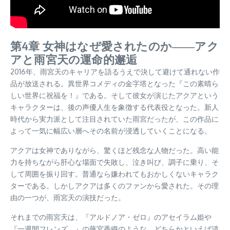
第4章 女神はなぜ愛されたのか――アク
アと雨宮天の運命的邂逅
2016年、雨宮天のキャリアを語るうえで決して避けて通れない作
品が放送される。異世界コメディの金字塔となった『この素晴ら
しい世界に祝福を！』である。そして彼女が演じたアクアという
キャラクターは、後の声優人生を象徴する代表役となった。新人
時代から実力派として注目されていた雨宮だったが、この作品に
よって一気に幅広い層へその名前が浸透していくことになる。
アクアは女神でありながら、驚くほど残念な人物だった。高い能
力を持ちながら肝心な場面で失敗し、泣き叫び、調子に乗り、そ
して周囲を振り回す。普通なら嫌われてもおかしくないキャラク
ターである。しかしアクアは多くのファンから愛された。その理
由の一つが、雨宮天の演技だった。
それまでの雨宮天は、『アルドノア・ゼロ』のアセイラム姫や
『一週間フレンズ。』の藤宮香織のような、どちらかといえば清