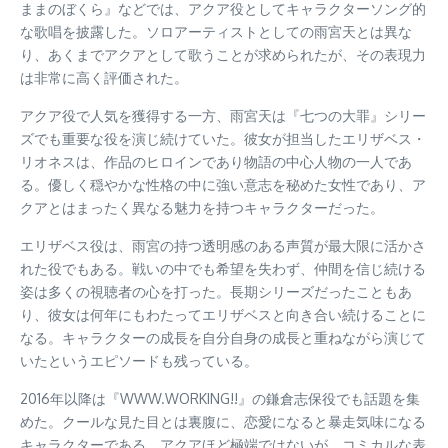
ままのぼくら』などでは、アクア役としてキャラクターソング的
な歌唱を披露した。ソロアーティストとしての雨宮天とは異な
り、あくまでアクアとして歌うことが求められたが、その表現力
は非常に高く評価された。
アクア役で人気を獲得する一方、雨宮天は『七つの大罪』シリー
ズでも重要な役を演じ続けていた。彼女が担当したエリザベス・
リオネスは、作品のヒロインであり物語の中心人物の一人であ
る。優しく穏やかな性格の中に強い意志を秘めた女性であり、ア
クアとはまったく異なる魅力を持つキャラクターだった。
エリザベス役は、雨宮の持つ透明感のある声質が最大限に活かさ
れた役でもある。戦いの中でも希望を失わず、仲間を信じ続ける
姿は多くの視聴者の心を打った。長期シリーズだったこともあ
り、彼女は何年にもわたってエリザベスと向き合い続けることに
なる。キャラクターの成長を自分自身の成長と重ねながら演じて
いたというエピソードも残っている。
2016年以降は『WWW.WORKING!!』の鎌倉志保役でも話題を集
めた。クールな見た目とは裏腹に、恋愛になると暴走気味になる
キャラクターである。アクアほど極端ではないが、コミカルな表