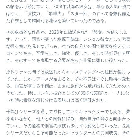
の幅を広げ続けていく。2018年以降の彼女は、単なる人気声優で
はなく、「演技力」「歌唱力」「スター性」のすべてを兼ね備え
た存在として確固たる地位を築いていったのである。
その象徴的な作品が、2020年に放送された『彼女、お借りしま
す』だった。雨宮が演じた水原千鶴は、レンタル彼女として完璧
な振る舞いを見せながらも、本当の自分との間で葛藤を抱えるヒ
ロインである。可愛らしさ、知性、優しさ、そして時折見せる弱
さ。そのすべてを表現する必要があった非常に難しい役だった。
原作ファンの間では放送前からキャスティングへの注目が集まっ
ていた。しかしアニメが始まると、その不安はすぐに期待へ変わ
る。雨宮が演じる千鶴は、まさに原作から飛び出してきたかのよ
うだった。特にレンタル彼女としての“完璧な笑顔”と、一人にな
った時の素顔を演じ分ける表現力は高く評価された。
千鶴はシリーズを通して成長していくキャラクターでもある。夢
を追いながら、他人との関係に悩み、自分自身の弱さと向き合っ
ていく。その過程で雨宮の演技も少しずつ変化していった。長期
シリーズだからこそ可能だったキャラクターとの共同成長。その