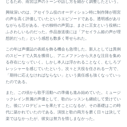
じるため、雨宮は声のトーンや話し方を細かく調整したという。
興味深いのは、アセイラム役のオーディション時に制作陣が雨宮
の声を高く評価していたというエピソードである。透明感があり
ながらも芯がある。その独特の声質は、まさに王女という役柄に
ふさわしいものだった。作品放送後には「アセイラム姫の声が理
想的だった」という感想も数多く寄せられた。
この年は声優誌の表紙を飾る機会も急増した。新人としては異例
のスピードで人気を獲得し、アニメファンから大きな注目を集め
る存在になっていく。しかし本人は浮かれることなく、むしろプ
レッシャーを感じていたという。次々と大役を任される一方で、
「期待に応えなければならない」という責任感も強くなっていっ
たのである。
また、この頃から歌手活動への準備も進み始めていた。ミュージ
ックレイン所属の声優として、歌のレッスンも継続して受けてい
た。後にソロデビューを果たすことになるが、その基礎はこの時
代に築かれていたのである。演技と歌の両方を磨く日々は決して
楽ではなかったが、彼女は努力を惜しまなかった。