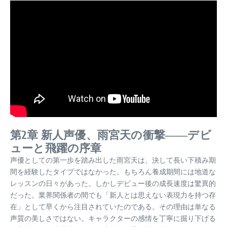
第2章 新人声優、雨宮天の衝撃――デビ
ューと飛躍の序章
声優としての第一歩を踏み出した雨宮天は、決して長い下積み期
間を経験したタイプではなかった。もちろん養成期間には地道な
レッスンの日々があった。しかしデビュー後の成長速度は驚異的
だった。業界関係者の間でも「新人とは思えない表現力を持つ存
在」として早くから注目されていたのである。その理由は単なる
声質の美しさではない。キャラクターの感情を丁寧に掘り下げる