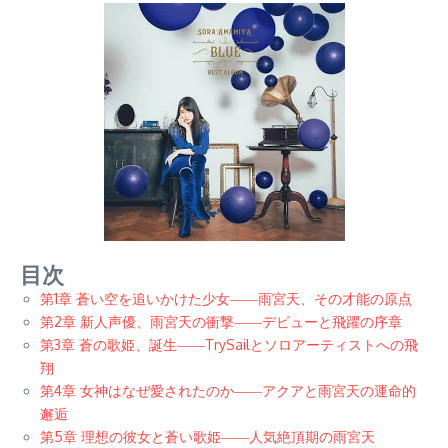
目次
第1章 蒼い空を追いかけた少女――雨宮天、その才能の原点
第2章 新人声優、雨宮天の衝撃――デビューと飛躍の序章
第3章 蒼の歌姫、誕生――TrySailとソロアーティストへの飛
翔
第4章 女神はなぜ愛されたのか――アクアと雨宮天の運命的
邂逅
第5章 理想の彼女と蒼い歌姫――人気絶頂期の雨宮天