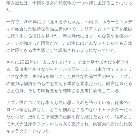
積み重ねは、千鶴を彼女の代表作の一つへ押し上げることになっ
た。
一方で、2021年には『見える子ちゃん』へ出演。ホラーとコメデ
ィが融合した独特な作品世界の中で、シリアスとユーモアを絶妙
に行き来する演技を見せた。新人時代にはクールな美少女役のイ
メージが強かった雨宮だが、この頃にはどんなジャンルでも自然
に対応できる実力派として認識されるようになっていた。
さらに2022年の『よふかしのうた』では七草ナズナ役を担当す
る。吸血鬼でありながらどこか人間らしく、自由奔放でミステリ
アスな少女。夜の街を舞台にした独特な作品世界の中で、ナズナ
の魅力は物語そのものを支える重要な要素だった。雨宮は気だる
さと色気、そして時折見せる純粋さを見事に表現している。
ナズナ役については本人も強い思い入れを語っている。従来のヒ
ロイン像とは異なり、どこか掴みどころのないキャラクターだっ
たからだ。だからこそ演技の正解を探り続けたという。結果とし
てナズナは原作ファンからも高く支持され、雨宮天の新たな代表
キャラクターとなった。