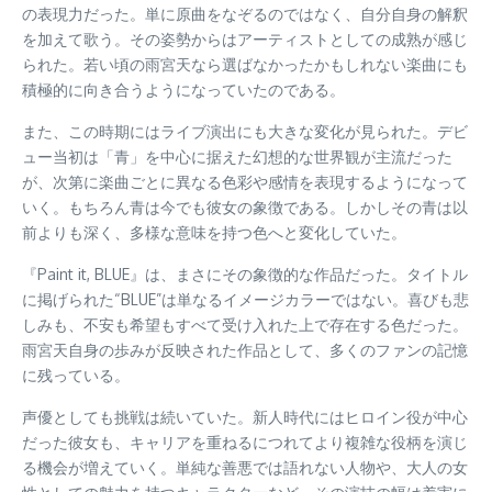
の表現力だった。単に原曲をなぞるのではなく、自分自身の解釈
を加えて歌う。その姿勢からはアーティストとしての成熟が感じ
られた。若い頃の雨宮天なら選ばなかったかもしれない楽曲にも
積極的に向き合うようになっていたのである。
また、この時期にはライブ演出にも大きな変化が見られた。デビ
ュー当初は「青」を中心に据えた幻想的な世界観が主流だった
が、次第に楽曲ごとに異なる色彩や感情を表現するようになって
いく。もちろん青は今でも彼女の象徴である。しかしその青は以
前よりも深く、多様な意味を持つ色へと変化していた。
『Paint it, BLUE』は、まさにその象徴的な作品だった。タイトル
に掲げられた“BLUE”は単なるイメージカラーではない。喜びも悲
しみも、不安も希望もすべて受け入れた上で存在する色だった。
雨宮天自身の歩みが反映された作品として、多くのファンの記憶
に残っている。
声優としても挑戦は続いていた。新人時代にはヒロイン役が中心
だった彼女も、キャリアを重ねるにつれてより複雑な役柄を演じ
る機会が増えていく。単純な善悪では語れない人物や、大人の女