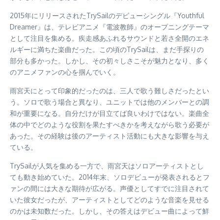
2015年にリリースされたTrySailのデビューシングル『Youthful
Dreamer』は、テレビアニメ『電波教師』のオープニングテーマ
として注目を集める。疾走感あふれるサウンドと若さ全開のエネ
ルギーに満ちた楽曲だった。この頃のTrySailは、まだ手探りの
部分も多かった。しかし、その初々しさこそが魅力となり、多く
のアニメファンの心を掴んでいく。
雨宮天にとって印象的だったのは、三人で歌う難しさだったとい
う。ソロで歌う場合と異なり、ユニットでは他のメンバーとの調
和が重要になる。自分だけが目立てば良いわけではない。楽曲全
体の中でどのような役割を果たすべきかを考えながら歌う必要が
あった。その経験は後のアーティスト活動にも大きな影響を与え
ている。
TrySailが人気を集める一方で、雨宮天はソロアーティストとし
ても動き始めていた。2014年末、ソロデビューが発表されるとフ
ァンの間には大きな期待が広がる。声優としてすでに注目されて
いた彼女だったが、アーティストとしてどのような音楽を見せる
のかは未知数だった。しかし、その答えはデビュー曲によって鮮