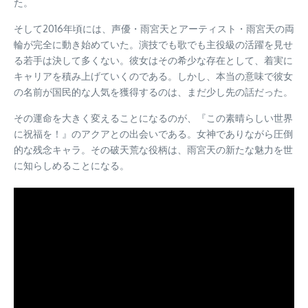
た。
そして2016年頃には、声優・雨宮天とアーティスト・雨宮天の両
輪が完全に動き始めていた。演技でも歌でも主役級の活躍を見せ
る若手は決して多くない。彼女はその希少な存在として、着実に
キャリアを積み上げていくのである。しかし、本当の意味で彼女
の名前が国民的な人気を獲得するのは、まだ少し先の話だった。
その運命を大きく変えることになるのが、『この素晴らしい世界
に祝福を！』のアクアとの出会いである。女神でありながら圧倒
的な残念キャラ。その破天荒な役柄は、雨宮天の新たな魅力を世
に知らしめることになる。