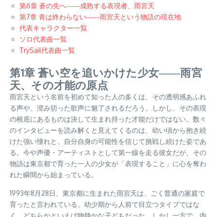
第6章 蒼の先へ――成熟する表現者、雨宮天
第7章 青は終わらない――雨宮天という物語の現在地
代表キャラクター一覧
ソロ代表曲一覧
TrySail代表曲一覧
第1章 蒼い空を追いかけた少女――雨宮
天、その才能の原点
雨宮天という名前を初めて知った人の多くは、その透明感あふれ
る声や、澄み切った歌声に魅了されるだろう。しかし、その表現
の根底にあるものは決して生まれ持った才能だけではない。数々
のインタビューを読み解くと見えてくるのは、幼い頃から抱き続
けた強い憧れと、自分自身の可能性を信じて挑戦し続けた姿であ
る。今や声優・アーティストとして第一線を走る彼女だが、その
物語は東京都で育った一人の少女が「表現すること」に心を奪わ
れた瞬間から始まっている。
1993年8月28日、東京都に生まれた雨宮天は、ごく普通の家庭で
育ったと言われている。幼少期から人前で目立つタイプではな
く、どちらかといえば物静かな子どもだった。しかし一方で、内