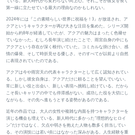
ている。新人時代から変わらない向上心。それこそが彼女を長く
第一線に立たせている最大の理由なのかもしれない。
2024年には『この素晴らしい世界に祝福を！3』が放送され、ア
クアというキャラクターが再び大きな注目を集めた。シリーズ開
始から約8年が経過していたが、アクアの魅力はまったく色褪せ
ていなかった。むしろ長年演じ続けたことで、雨宮自身の中にも
アクアという存在が深く根付いていた。コミカルな掛け合い、感
情の爆発、そして時折見せる優しさ。そのすべてが以前より自然
に表現されていたのである。
アクアは今や雨宮天の代表キャラクターとして広く認知されてい
る。しかし彼女自身は、アクアだけに頼ることを望んでいない。
常に新しい役と出会い、新しい表現へ挑戦し続けている。だから
こそ長いキャリアの中でも停滞感がない。成功した役を大切にし
ながらも、その先へ進もうとする姿勢があるのである。
近年の作品では、大人の女性や複雑な内面を持つキャラクターを
演じる機会も増えている。新人時代に多かった“理想的なヒロイ
ン”だけではなく、欠点や弱さを抱えた人物も数多く担当してい
る。その演技には若い頃にはなかった深みがある。人生経験を重