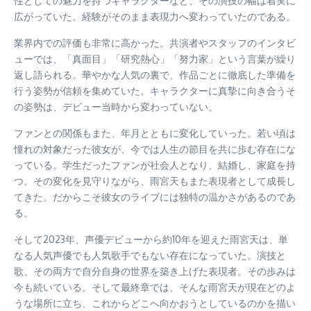
性としての魅力を持つキャラクターなど、その演技の幅は着実に
広がっていた。経験がそのまま表現力へ変わっていたのである。
業界内での評価も非常に高かった。共演者やスタッフのインタビ
ューでは、「真面目」「研究熱心」「努力家」という言葉が繰り
返し語られる。華やかな人気の裏で、作品ごとに徹底した準備を
行う姿勢が信頼を集めていた。キャラクターに真摯に向き合うそ
の姿勢は、デビュー当時から変わっていない。
ファンとの関係もまた、年月とともに変化していった。若い頃は
憧れの対象だった彼女が、今では人生の節目を共に歩む存在にな
っている。学生だったファンが社会人となり、結婚し、家庭を持
つ。その変化を見守りながら、雨宮天もまた表現者として成長し
てきた。だからこそ彼女のライブには独特の温かさがあるのであ
る。
そして2023年、声優デビューから約10年を迎えた雨宮天は、単
なる人気声優でも人気歌手でもない存在になっていた。演技と
歌、その両方で自分自身の世界を築き上げた表現者。その歩みは
今も続いている。そして最終章では、そんな雨宮天が現在どのよ
うな場所に立ち、これからどこへ向かおうとしているのかを描い