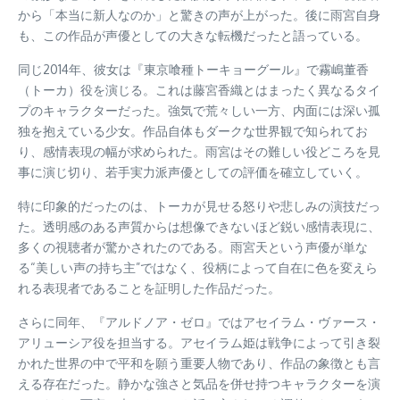
から「本当に新人なのか」と驚きの声が上がった。後に雨宮自身
も、この作品が声優としての大きな転機だったと語っている。
同じ2014年、彼女は『東京喰種トーキョーグール』で霧嶋董香
（トーカ）役を演じる。これは藤宮香織とはまったく異なるタイ
プのキャラクターだった。強気で荒々しい一方、内面には深い孤
独を抱えている少女。作品自体もダークな世界観で知られてお
り、感情表現の幅が求められた。雨宮はその難しい役どころを見
事に演じ切り、若手実力派声優としての評価を確立していく。
特に印象的だったのは、トーカが見せる怒りや悲しみの演技だっ
た。透明感のある声質からは想像できないほど鋭い感情表現に、
多くの視聴者が驚かされたのである。雨宮天という声優が単な
る“美しい声の持ち主”ではなく、役柄によって自在に色を変えら
れる表現者であることを証明した作品だった。
さらに同年、『アルドノア・ゼロ』ではアセイラム・ヴァース・
アリューシア役を担当する。アセイラム姫は戦争によって引き裂
かれた世界の中で平和を願う重要人物であり、作品の象徴とも言
える存在だった。静かな強さと気品を併せ持つキャラクターを演