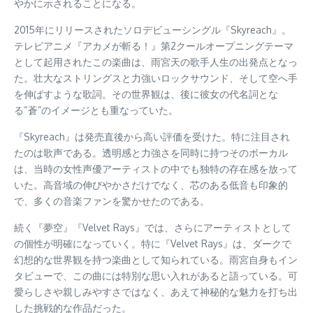
やかに示されることになる。
2015年にリリースされたソロデビューシングル『Skyreach』。
テレビアニメ『アカメが斬る！』第2クールオープニングテーマ
として起用されたこの楽曲は、雨宮天の歌手人生の出発点となっ
た。壮大なストリングスと力強いロックサウンド、そして空へ手
を伸ばすような歌詞。その世界観は、後に彼女の代名詞とな
る“蒼”のイメージとも重なっていた。
『Skyreach』は発売直後から高い評価を受けた。特に注目され
たのは歌声である。透明感と力強さを同時に持つそのボーカル
は、当時の女性声優アーティストの中でも独特の存在感を放って
いた。高音域の伸びやかさだけでなく、芯のある低音も印象的
で、多くの音楽ファンを驚かせたのである。
続く『夢空』『Velvet Rays』では、さらにアーティストとして
の個性が明確になっていく。特に『Velvet Rays』は、ダークで
幻想的な世界観を持つ楽曲として知られている。雨宮自身もイン
タビューで、この曲には特別な思い入れがあると語っている。可
愛らしさや親しみやすさではなく、あえて神秘的な魅力を打ち出
した挑戦的な作品だった。