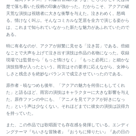
楚で落ち着いた役柄の印象が強かった。だからこそ、アクアの破
天荒な演技は視聴者に大きな衝撃を与えた。泣きわめく。怒鳴
る。情けなく叫ぶ。そんなコミカルな芝居を全力で演じる姿から
は、これまで知られていなかった新たな魅力があふれていたので
ある。
特に有名なのが、アクアが頻繁に見せる「泣き芸」である。些細
なことで大声を上げて泣き出す演技は作品の名物になった。収録
現場では監督から「もっと情けなく」「もっと必死に」と細かな
演技指導が入ったという。雨宮はその要求に応えながら、女神ら
しさと残念さを絶妙なバランスで成立させていったのである。
原作者・暁なつめも後年、「アクアの魅力を何倍にもしてくれ
た」と語るほど、雨宮の演技はキャラクターに大きな影響を与え
た。原作ファンの中にも、「アニメを見てアクアが好きになっ
た」という声は少なくない。それほどまでに彼女の演技は説得力
を持っていた。
また、この作品では歌唱面でも存在感を発揮している。エンディ
ングテーマ『ちいさな冒険者』『おうちに帰りたい』『あの日の