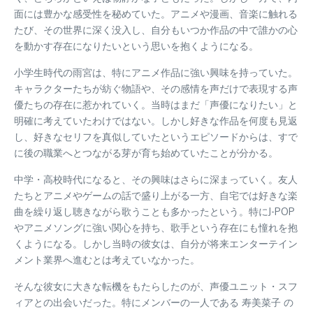
面には豊かな感受性を秘めていた。アニメや漫画、音楽に触れる
たび、その世界に深く没入し、自分もいつか作品の中で誰かの心
を動かす存在になりたいという思いを抱くようになる。
小学生時代の雨宮は、特にアニメ作品に強い興味を持っていた。
キャラクターたちが紡ぐ物語や、その感情を声だけで表現する声
優たちの存在に惹かれていく。当時はまだ「声優になりたい」と
明確に考えていたわけではない。しかし好きな作品を何度も見返
し、好きなセリフを真似していたというエピソードからは、すで
に後の職業へとつながる芽が育ち始めていたことが分かる。
中学・高校時代になると、その興味はさらに深まっていく。友人
たちとアニメやゲームの話で盛り上がる一方、自宅では好きな楽
曲を繰り返し聴きながら歌うことも多かったという。特にJ-POP
やアニメソングに強い関心を持ち、歌手という存在にも憧れを抱
くようになる。しかし当時の彼女は、自分が将来エンターテイン
メント業界へ進むとは考えていなかった。
そんな彼女に大きな転機をもたらしたのが、声優ユニット・スフ
ィアとの出会いだった。特にメンバーの一人である 寿美菜子 の